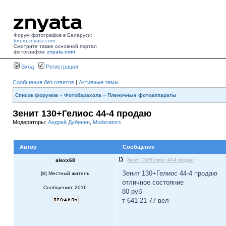
Форум фотографов в Беларуси:
forum.znyata.com
Смотрите также основной портал
фотографов:
znyata.com
Вход
Регистрация
Сообщения без ответов
|
Активные темы
Список форумов
»
Фотобарахола
»
Пленочные фотоаппараты
Зенит 130+Гелиос 44-4 продаю
Модераторы:
Андрей Дубинин
,
Moderators
Автор
Сообщение
alexx68
Зенит 130+Гелиос 44-4 продаю
Зенит 130+Гелиос 44-4 продаю
[
] Местный житель
отличное состояние
Сообщения: 2016
80 руб
т 641-21-77 вел