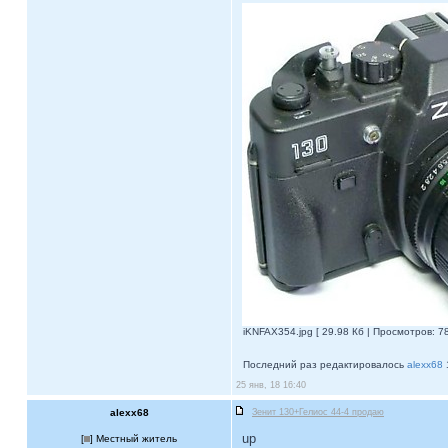
iKNFAX354.jpg [ 29.98 Кб | Просмотров: 78
Последний раз редактировалось
alexx68
25 янв, 18 16:40
alexx68
Зенит 130+Гелиос 44-4 продаю
up
[
] Местный житель