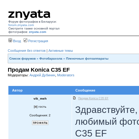
Форум фотографов в Беларуси:
forum.znyata.com
Смотрите также основной портал
фотографов:
znyata.com
Вход
Регистрация
Сообщения без ответов
|
Активные темы
Список форумов
»
Фотобарахола
»
Пленочные фотоаппараты
Продам Konica C35 EF
Модераторы:
Андрей Дубинин
,
Moderators
Автор
Сообщение
vik_meh
Продам Konica C35 EF
Здравствуйте,
[
] гость
Сообщения: 2
любимый фото
C35 EF