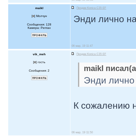
maikl
Продам Konica C35 EF
Энди лично на
[
] Молчун
Сообщения: 128
Камера: Pentax
06 мар, 19 11:47
vik_meh
Продам Konica C35 EF
[
] гость
maikl писал(а
Сообщения: 2
Энди лично 
К сожалению н
06 мар, 19 11:50