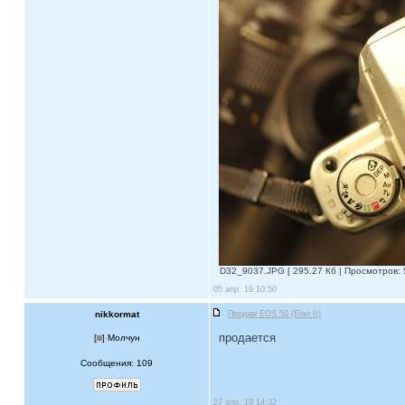
D32_9037.JPG [ 295.27 Кб | Просмотров: 
05 апр, 19 10:50
nikkormat
Продам EOS 50 (Elan II)
продается
[
] Молчун
Сообщения: 109
27 апр, 19 14:32