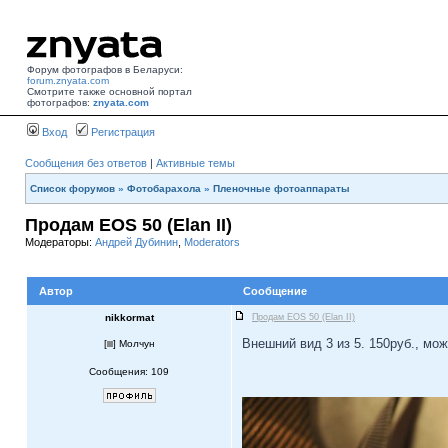
Форум фотографов в Беларуси:
forum.znyata.com
Смотрите также основной портал
фотографов:
znyata.com
Вход
Регистрация
Сообщения без ответов
|
Активные темы
Список форумов
»
Фотобарахола
»
Пленочные фотоаппараты
Продам EOS 50 (Elan II)
Модераторы:
Андрей Дубинин
,
Moderators
Автор
Сообщение
nikkormat
Продам EOS 50 (Elan II)
Внешний вид 3 из 5. 150руб., мож
[
] Молчун
Сообщения: 109