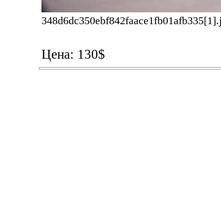
348d6dc350ebf842faace1fb01afb335[1].j
Цена: 130$