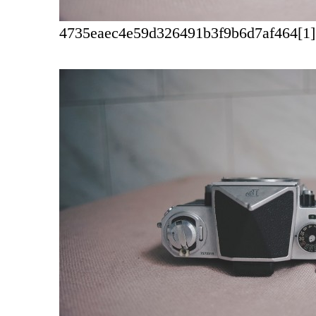
4735eaec4e59d326491b3f9b6d7af464[1].j