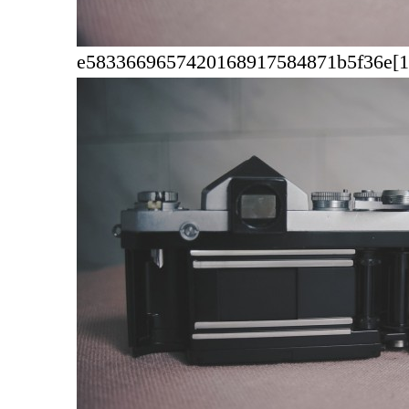
e5833669657420168917584871b5f36e[1].