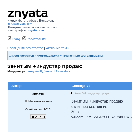
Форум фотографов в Беларуси:
forum.znyata.com
Смотрите также основной портал
фотографов:
znyata.com
Вход
Регистрация
Сообщения без ответов
|
Активные темы
Список форумов
»
Фотобарахола
»
Пленочные фотоаппараты
Зенит 3М +индустар продаю
Модераторы:
Андрей Дубинин
,
Moderators
Автор
Сообщение
alexx68
Зенит 3М +индустар продаю
Зенит 3М +индустар продаю
[
] Местный житель
отличное состояние
Сообщения: 2016
80 р
velcom+375 29 978 06 74 mts+375