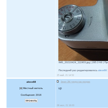
IMG_20210424_111903.jpg [ 285.3 Кб | Пр
Последний раз редактировалось
alexx68
25 май, 21 14:52
alexx68
Зенит 3М +индустар продаю
up
[
] Местный житель
Сообщения: 2016
06 июл, 21 16:03