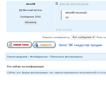
alexx68
Зенит 3М +индустар продаю
[
] Местный житель
alexx68 писал(а):
Сообщения: 2016
up
18 авг, 21 12:03
Показать сообщения за:
Поле со
Зенит 3М +индустар продаю
Список форумов
»
Фотобарахола
»
Пленочные фотоаппараты
Кто сейчас на конференции
Сейчас этот форум просматривают: нет зарегистрированных пользователей и гости: