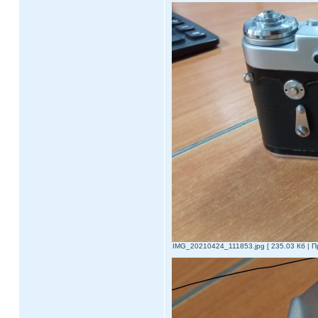
IMG_20210424_111853.jpg [ 235.03 Кб | П