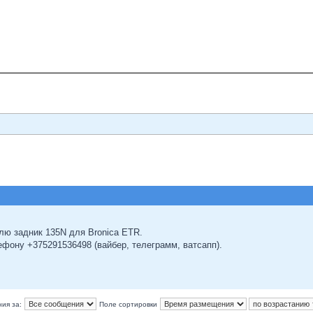
лю задник 135N для Bronica ETR.
фону +375291536498 (вайбер, телеграмм, ватсапп).
ия за:
Поле сортировки