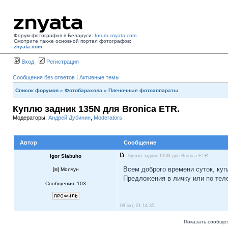
Форум фотографов в Беларуси:
forum.znyata.com
Смотрите также основной портал фотографов:
znyata.com
Вход
Регистрация
Сообщения без ответов
|
Активные темы
Список форумов
»
Фотобарахола
»
Пленочные фотоаппараты
Куплю задник 135N для Bronica ETR.
Модераторы:
Андрей Дубинин
,
Moderators
Автор
Сообщение
Igor Slabuho
Куплю задник 135N для Bronica ETR.
Всем доброго времени суток, куп
[
] Молчун
Предложения в личку или по теле
Сообщения: 103
09 окт, 21 14:35
Показать сообщен