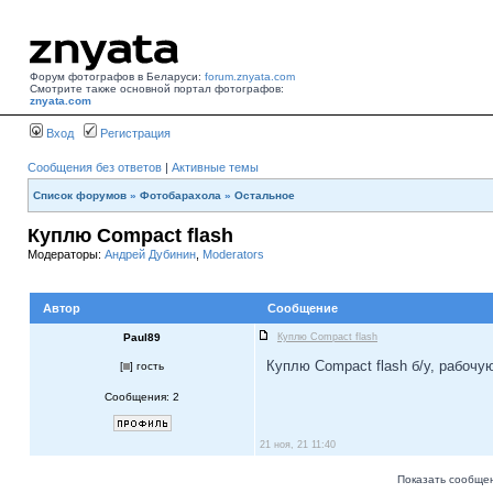
Форум фотографов в Беларуси:
forum.znyata.com
Смотрите также основной портал фотографов:
znyata.com
Вход
Регистрация
Сообщения без ответов
|
Активные темы
Список форумов
»
Фотобарахола
»
Остальное
Куплю Compact flash
Модераторы:
Андрей Дубинин
,
Moderators
Автор
Сообщение
Paul89
Куплю Compact flash
Куплю Compact flash б/у, рабочую
[
] гость
Сообщения: 2
21 ноя, 21 11:40
Показать сообщен