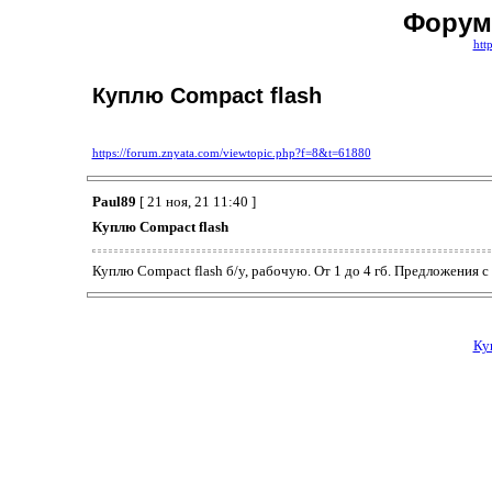
Форум
htt
Куплю Compact flash
https://forum.znyata.com/viewtopic.php?f=8&t=61880
Paul89
[ 21 ноя, 21 11:40 ]
Куплю Compact flash
Куплю Compact flash б/у, рабочую. От 1 до 4 гб. Предложения с
Ку