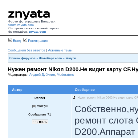
Форум фотографов в Беларуси:
forum.znyata.com
Смотрите также основной портал
фотографов:
znyata.com
Вход
Регистрация
Сообщения без ответов
|
Активные темы
Список форумов
»
Фотобарахола
»
Услуги
Нужен ремонт Nikon D200.Не видит карту CF.Н
Модераторы:
Андрей Дубинин
,
Moderators
Автор
Сообщение
Denner
Нужен ремонт Nikon D200.Не видит карту CF
Собственно,ну
[
] Молчун
Сообщения: 71
ремонт слота 
D200.Аппарат 