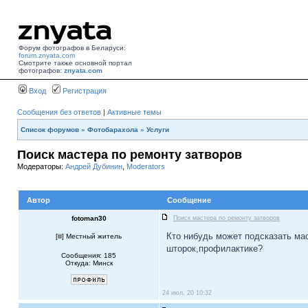
Форум фотографов в Беларуси:
forum.znyata.com
Смотрите также основной портал
фотографов:
znyata.com
Вход
Регистрация
Сообщения без ответов
|
Активные темы
Список форумов
»
Фотобарахола
»
Услуги
Поиск мастера по ремонту затворов
Модераторы:
Андрей Дубинин
,
Moderators
Автор
Сообщение
fotoman30
Поиск мастера по ремонту затворов
Кто нибудь может подсказать мас
[
] Местный житель
шторок,профилактике?
Сообщения: 185
Откуда: Минск
24 июл, 20 10:32