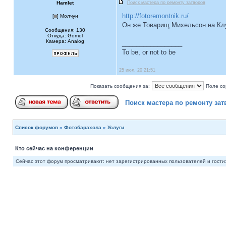
Hamlet
Поиск мастера по ремонту затворов
http://fotoremontnik.ru/
[
] Молчун
Он же Товарищ Михельсон на К
Сообщения: 130
Откуда: Gomel
Камера: Analog
_________________
To be, or not to be
25 июл, 20 21:51
Показать сообщения за:
Поле со
Поиск мастера по ремонту за
Список форумов
»
Фотобарахола
»
Услуги
Кто сейчас на конференции
Сейчас этот форум просматривают: нет зарегистрированных пользователей и гости: