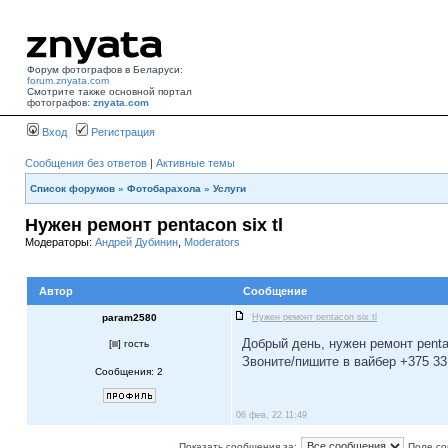
Форум фотографов в Беларуси:
forum.znyata.com
Смотрите также основной портал
фотографов:
znyata.com
Вход
Регистрация
Сообщения без ответов
|
Активные темы
Список форумов
»
Фотобарахола
»
Услуги
Нужен ремонт pentacon six tl
Модераторы:
Андрей Дубинин
,
Moderators
Автор
Сообщение
param2580
Нужен ремонт pentacon six tl
Добрый день, нужен ремонт pentac
[
] гость
Звоните/пишите в вайбер +375 33
Сообщения: 2
06 фев, 22 11:49
Показать сообщения за:
Поле со