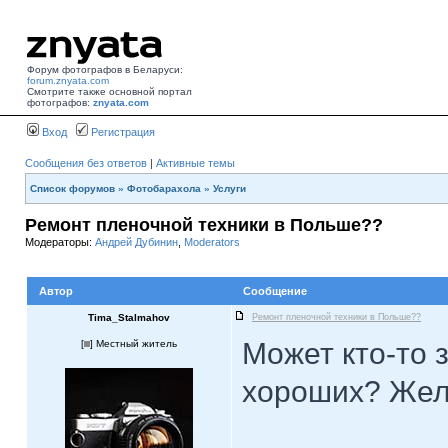
Форум фотографов в Беларуси:
forum.znyata.com
Смотрите также основной портал
фотографов:
znyata.com
Вход
Регистрация
Сообщения без ответов
|
Активные темы
Список форумов
»
Фотобарахола
»
Услуги
Ремонт пленочной техники в Польше??
Модераторы:
Андрей Дубинин
,
Moderators
Автор
Сообщение
Tima_Stalmahov
Ремонт пленочной техники в Польше??
Может кто-то 
[
] Местный житель
хороших? Жел