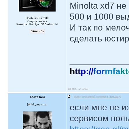
Minolta xd7 н
500 и 1000 вы
Сообщения: 230
Откуда: минск
Камера: Mamiya c330/nikon f4
И так по мело
сделать юсти
____________
h
tt
p://
for
mfa
kt
18 апр, 22 12:49
Костя Ким
Ремонт пленочной техники в Польше??
если мне не и
[
] Модератор
сервисом пол