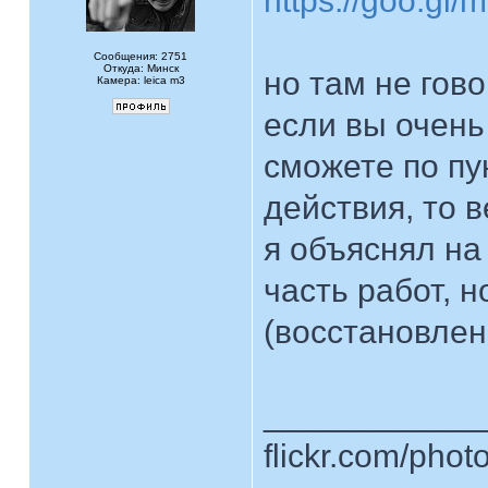
https://goo.g
Сообщения: 2751
Откуда: Минск
но там не гов
Камера: leica m3
если вы очень
сможете по пу
действия, то 
я объяснял на
часть работ, 
(восстановлен
____________
flickr.com/phot