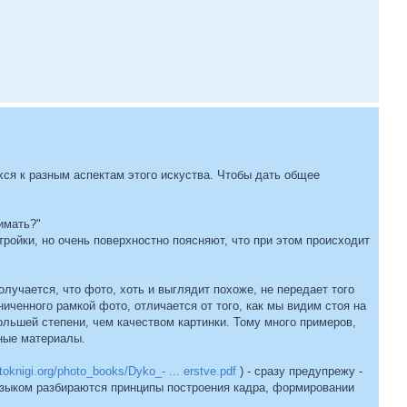
хся к разным аспектам этого искуства. Чтобы дать общее
имать?"
тройки, но очень поверхностно поясняют, что при этом происходит
лучается, что фото, хоть и выглядит похоже, не передает того
ниченного рамкой фото, отличается от того, как мы видим стоя на
ольшей степени, чем качеством картинки. Тому много примеров,
ные материалы.
otoknigi.org/photo_books/Dyko_- ... erstve.pdf
) - сразу предупрежу -
м языком разбираются принципы построения кадра, формировании