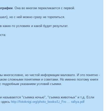
ографии
. Она во многом перекликается с первой.
шел), но с ней можно сразу не торопиться.
в каких-то условиях и какой будет результат.
ста:
ны многословно, но чистой информации маловато. И это понятно -
ишком сложными понятиями и советами. Но именно поэтому книги
 с подробным указанием условий съемки.
и называются "съемка ночью", "съемка животных" и т.д. Если
о здесь
http://fotoknigi.org/photo_books/Li_Fro ... rafiya.pdf