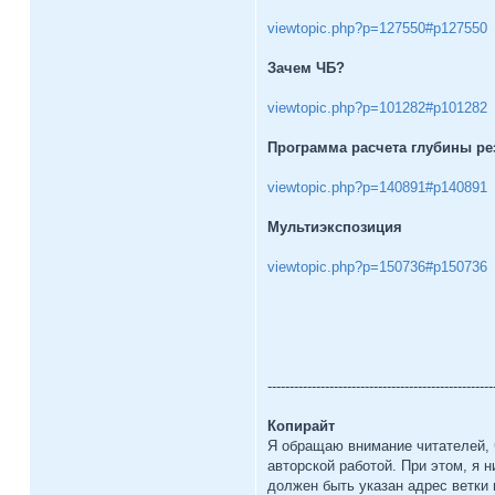
viewtopic.php?p=127550#p127550
Зачем ЧБ?
viewtopic.php?p=101282#p101282
Программа расчета глубины ре
viewtopic.php?p=140891#p140891
Мультиэкспозиция
viewtopic.php?p=150736#p150736
---------------------------------------------------
Копирайт
Я обращаю внимание читателей, ч
авторской работой. При этом, я 
должен быть указан адрес ветки 