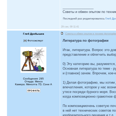
_________________
Советы и обмен опытом по техн
Последний раз редактировалось
Глеб Др
29 сен, 09 11:41
Глеб Дробышев
Советы и обмен опытом в технике фотограф
Литература по фотографии
[
] Фотоэксперт
Итак, литература. Вопрос это до
представление и облегчить выбор
0) Эту категорию вы, разумеется
Основная литература по теме - р
и (главное) зачем. Впрочем, кое
Сообщения: 295
Откуда: Минск
1) Делая фотографию, мы хотим д
Камера: Минолта 7D, Сони А
впечатления, которое у нас возн
утесе посреди бурного моря. Вос
когда композиционно грамотное 
По композицииочень советую поч
в ней нет технических советов п
изобразительного решения и т.д.