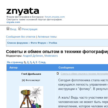
Форум фотографов в Беларуси:
forum.znyata.com
Смотрите также основной портал фотографов:
znyata.com
Вход
Регистрация
Сообщения без ответов
|
Активные темы
Список форумов
»
Фото Форум
»
Учебка
Советы и обмен опытом в технике фотограф
Модераторы:
Андрей Дубинин
,
Moderators
На страницу
1
,
2
,
3
,
4
,
5
След.
Автор
Сообщение
Глеб Дробышев
Советы и обмен опытом в технике фотограф
Сегодня фототехника стала насто
[
] Фотоэксперт
кажущаяся легкость управления 
инструкции к "фотику". В резул
А жаль! Ведь часто участники ве
человеческих не может быть пере
впечатление, которое человек ис