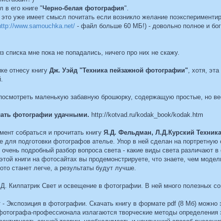
в его книге "
Черно-белая фотография
".
- это уже имеет смысл почитать если возникло желание поэкспериментир
http://www.samouchka.net/
- файл больше 60 МБ!) - довольно полное и б
з списка мне пока не попадались, ничего про них не скажу.
ике отнесу книгу
Дж. Уэйд "Техника пейзажной фотографии"
, хотя, эт
.
 посмотреть маленькую забавную брошюрку, содержащую простые, но в
елать фотографии удачными.
http://kotvad.ru/kodak_book/kodak.htm
омент собраться и прочитать книгу
Я.Д. Фельдман, Л.Д.Курский Техник
е для подготовки фотографов ателье. Упор в ней сделан на портретную 
н очень подробный разбор вопроса света - какие виды света различают 
 этой книги на фотосайтах вы продемонстрируете, что знаете, чем моде
то станет легче, а результаты будут лучше.
 Д. Килпатрик Свет и освещение в фотографии. В ней много полезных со
т - Экспозиция в фотографии. Скачать книгу в формате pdf (8 Мб) можно
о фотографа-профессионала излагаются творческие методы определения