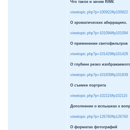
Что такое и зачем RAW.
viewtopic.php?p=100922#p100922
О хроматических аберрациях.
viewtopic.php?p=101094#p101094
О применении светофильтров
viewtopic.php?p=101429#p101429
О глубине резко изображаемого
viewtopic.php?p=101839#p101839
О съемке портрета
viewtopic.php?p=102115#p102115
Дополнение о вспышках к вопр
viewtopic.php?p=126760#p126760
О форматах фотографий