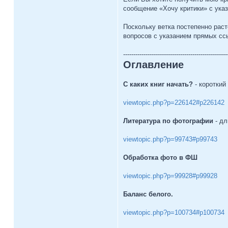
сообщение «Хочу критики» с ука
Поскольку ветка постепенно рас
вопросов с указанием прямых сс
---------------------------------------------------
Оглавление
С каких книг начать?
- короткий
viewtopic.php?p=226142#p226142
Литература по фотографии
- д
viewtopic.php?p=99743#p99743
Обработка фото в ФШ
viewtopic.php?p=99928#p99928
Баланс белого.
viewtopic.php?p=100734#p100734