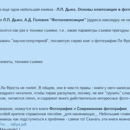
а еще одна небольшая книжка -
Л.П. Дыко. Основы композиции в фот
ая
Л.П. Дыко, А.Д. Головня "Фотокомпозиция"
(адреса навскидку не на
сится как раз к технике съемки, т.е., какие параметры съемки пригодны 
азвать "научно-популярной", посоветую серию книг о фотографии Ли Фро
сюжеты, техники съемки
и Фроста не любят. В общем, они в чем-то правы - книги у него написа
падного читателя, чтобы тираж раскупали, посему, не мог "грузить" сл
ом, читаются легко, и содержат много действительно интересных фото
верное, окажутся его книги
Фотография
и
Современная фотография
.
 собой краткое справочное пособие _для начинающих_. Небольшие главк
 знаешь как подступиться к проблеме - самое то! Скачать эти книги можн
ro ... rafiya.pdf
Мегабайт! )