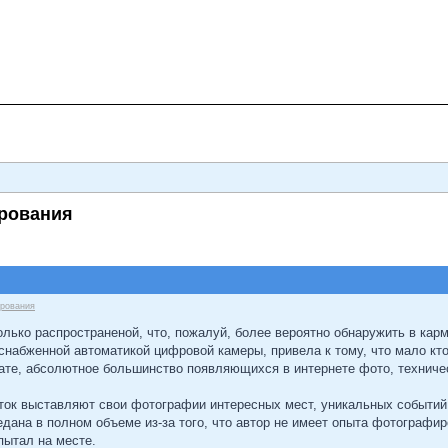
ирования
ирования
лько распространеной, что, пожалуй, более вероятно обнаружить в карм
снабженной автоматикой цифровой камеры, привела к тому, что мало к
ьтате, абсолютное большинство появляющихся в интернете фото, технич
ток выставляют свои фотографии интересных мест, уникальных событий.
дана в полном объеме из-за того, что автор не имеет опыта фотографи
пытал на месте.