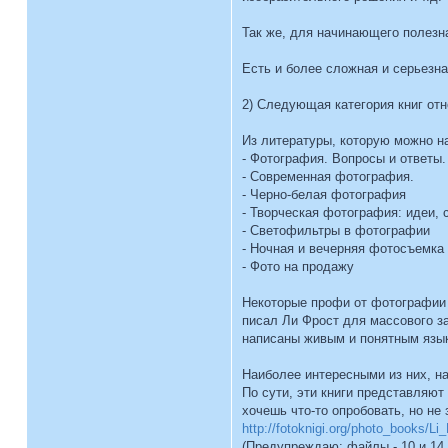
Так же, для начинающего полезн
Есть и более сложная и серьезн
2) Следующая категория книг отно
Из литературы, которую можно н
- Фотография. Вопросы и ответы.
- Современная фотография.
- Черно-белая фотография
- Творческая фотография: идеи, 
- Светофильтры в фотографии
- Ночная и вечерняя фотосъемка
- Фото на продажу
Некоторые профи от фотографии Л
писал Ли Фрост для массового за
написаны живым и понятным язык
Наиболее интересными из них, на
По сути, эти книги представляют
хочешь что-то опробовать, но не
http://fotoknigi.org/photo_books/Li_F
(Предупреждаю: файлы - 10 и 14 