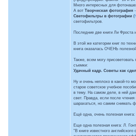
Много интересных для фотонашел 
А вот
Творческая фотография
Светофильтры в фотографии
(
светофильтров.
Последние две книги Ли Фроста и
В этой же категории книг по техн
книга оказалась ОЧЕНЬ полезной
Также, всем могу присоветовать
съемки:
Удачный кадр. Советы как сд
Ну и очень неплохо в какой-то м
старое советское учебное пособи
в тему. На самом деле, в ней да
свет. Правда, если после чтения
шарахаться, но самим снимать фо
Ещё одна, очень полезная книга:
Еще одна полезная книга: Л. Гон
"В книге известного английског