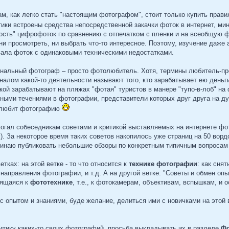
ам, как легко стать "настоящим фотографом", стоит только купить прав
ики встроены средства непосредственной закачки фоток в интернет, мин
ость" цифрофоток по сравнению с отпечатком с пленки и на всеобщую 
 ни просмотреть, ни выбрать что-то интересное. Поэтому, изучение даж
 вала фоток с одинаковыми техническими недостатками.
иональный фотограф – просто фотолюбитель. Хотя, термины любитель-пр
налом какой-то деятельности называют того, кто зарабатывает ею деньг
кой зарабатывают на пляжах "фотая" туристов в манере "тупо-в-лоб" на
ными течениями в фотографии, представители которых друг друга на дух
то любит фотографию
могал собеседникам советами и критикой выставляемых на интернете фо
х). За некоторое время таких советов накопилось уже страниц на 50 вор
чинаю публиковать небольшие обзоры по конкретным типичным вопроса
тках: на этой ветке - то что относится к
технике фотографии
: как сня
направления фотографии, и т.д. А на другой ветке: "Советы и обмен о
сящаяся к
фототехнике
, т.е., к фотокамерам, объективам, вспышкам, и 
 опытом и знаниями, буде желание, делиться ими с новичками на этой 
итику каких-то своих фотографий, просьба выкладывать их в разделе
Фо