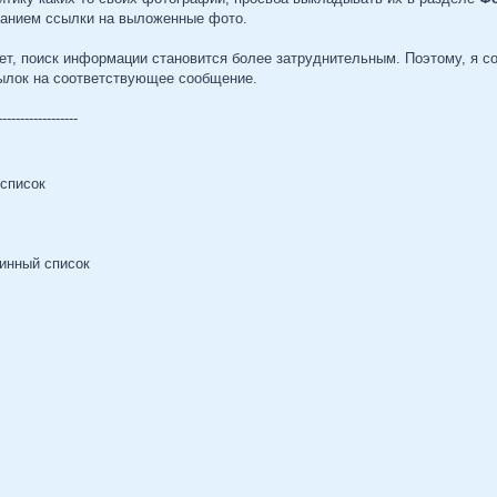
занием ссылки на выложенные фото.
тет, поиск информации становится более затруднительным. Поэтому, я с
ылок на соответствующее сообщение.
------------------
 список
линный список