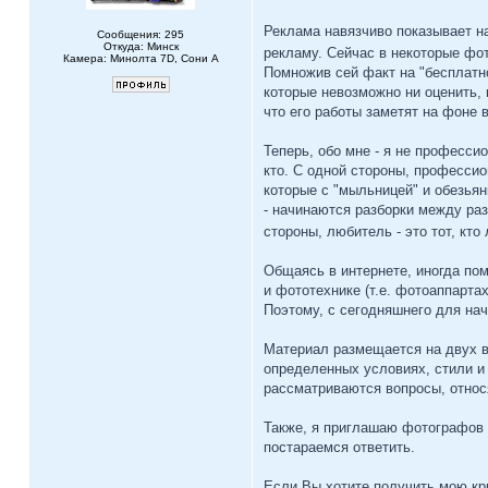
Реклама навязчиво показывает н
Сообщения: 295
Откуда: Минск
рекламу. Сейчас в некоторые фот
Камера: Минолта 7D, Сони А
Помножив сей факт на "бесплатн
которые невозможно ни оценить,
что его работы заметят на фоне
Теперь, обо мне - я не професс
кто. С одной стороны, профессио
которые с "мыльницей" и обезьян
- начинаются разборки между раз
стороны, любитель - это тот, к
Общаясь в интернете, иногда по
и фототехнике (т.е. фотоаппарта
Поэтому, с сегодняшнего для на
Материал размещается на двух ве
определенных условиях, стили и 
рассматриваются вопросы, отно
Также, я приглашаю фотографов с
постараемся ответить.
Если Вы хотите получить мою кр