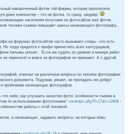
ильный навороченный фотик той фирмы, которая проплатила
уя даже компьютер – что ни фотка, то сразу, шедевр.
фотикаизацию населения получаем но фотосайтах вал фоток,
е азов техники съемки повышает шансы начинающего фотографа,
офи на форумах фотосайтов часто вызывают споры - кто есть
и, Но тогда придется к профи причислить всех халтурщиков,
 фоне пальмы unsure: . Если же судить по уровню и манере работ
 не переносят и вовсе за фотографов не признают. А с другой
тографий, отвечал на различные вопросы по технике фотографии
довского документа. Подумав, решил, не пропадать же добру!
м и проблемам начинающих фотографов.
ть что либо, как улучшить качество фото, особенности съемки в
пытом по использованию фототехники"
viewtopic.php?f=17&t=12684
-
особенностям работы с этой техникой.
ветке, а начинающих, задавать вопросы, на которые я/мы
токритика
viewforum.php?f=18
и отправить мне личное