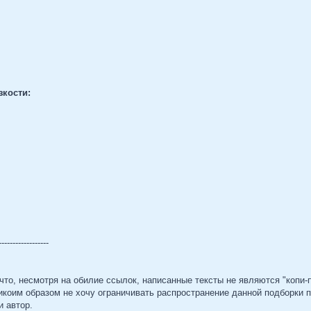
зкости:
------------------
то, несмотря на обилие ссылок, написанные тексты не являются "копи-п
никоим образом не хочу ограничивать распространение данной подборки 
и автор.