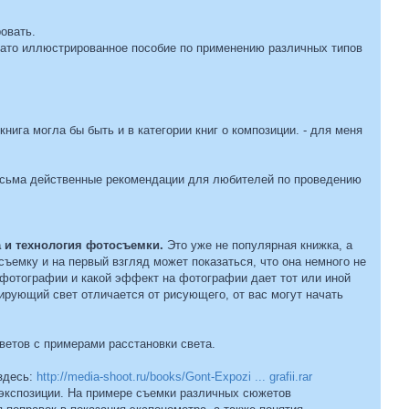
овать.
огато иллюстрированное пособие по применению различных типов
а книга могла бы быть и в категории книг о композиции. - для меня
есьма действенные рекомендации для любителей по проведению
а и технология фотосъемки.
Это уже не популярная книжка, а
съемку и на первый взгляд может показаться, что она немного не
в фотографии и какой эффект на фотографии дает тот или иной
лирующий свет отличается от рисующего, от вас могут начать
ветов с примерами расстановки света.
 здесь:
http://media-shoot.ru/books/Gont-Expozi ... grafii.rar
 экспозиции. На примере съемки различных сюжетов