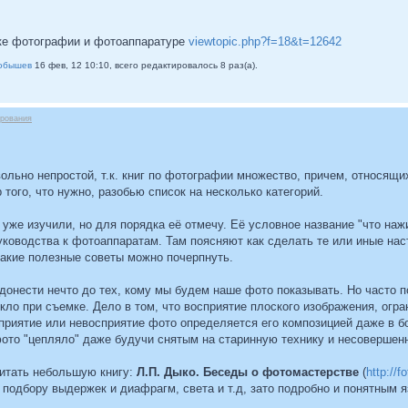
ике фотографии и фотоаппаратуре
viewtopic.php?f=18&t=12642
обышев
16 фев, 12 10:10, всего редактировалось 8 раз(а).
ирования
вольно непростой, т.к. книг по фотографии множество, причем, относящи
 того, что нужно, разобью список на несколько категорий.
, уже изучили, но для порядка её отмечу. Её условное название "что наж
уководства к фотоаппаратам. Там поясняют как сделать те или иные нас
-какие полезные советы можно почерпнуть.
онести нечто до тех, кому мы будем наше фото показывать. Но часто по
икло при съемке. Дело в том, что восприятие плоского изображения, огра
приятие или невосприятие фото определяется его композицией даже в б
фото "цепляло" даже будучи снятым на старинную технику и несовершен
итать небольшую книгу:
Л.П. Дыко. Беседы о фотомастерстве
(
http://f
о подбору выдержек и диафрагм, света и т.д, зато подробно и понятны