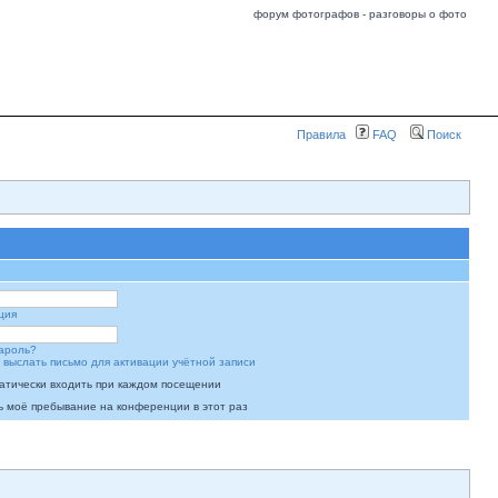
форум фотографов - разговоры о фото
Правила
FAQ
Поиск
ция
ароль?
 выслать письмо для активации учётной записи
атически входить при каждом посещении
ь моё пребывание на конференции в этот раз