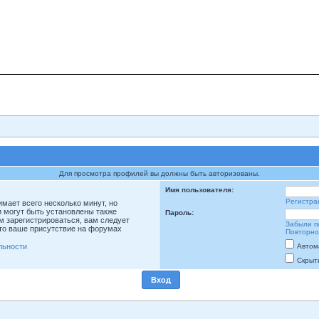
Для просмотра профилей вы должны быть авторизованы.
Имя пользователя:
Регистра
мает всего несколько минут, но
 могут быть установлены также
Пароль:
м зарегистрироваться, вам следует
Забыли п
что ваше присутствие на форумах
Повторно
льности
Автом
Скрыт