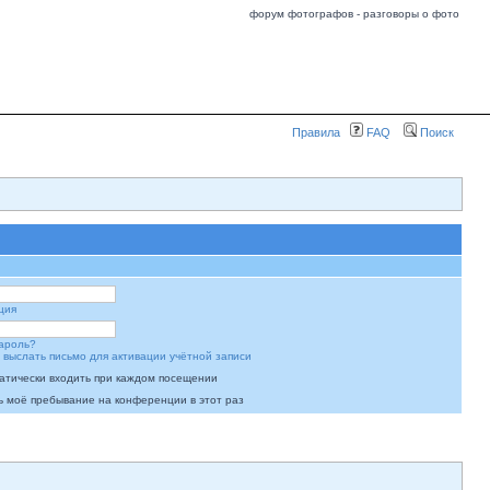
форум фотографов - разговоры о фото
Правила
FAQ
Поиск
ция
ароль?
 выслать письмо для активации учётной записи
атически входить при каждом посещении
ь моё пребывание на конференции в этот раз