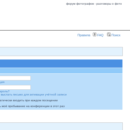
форум фотографов - разговоры о фото
Правила
FAQ
Поиск
ция
ароль?
 выслать письмо для активации учётной записи
атически входить при каждом посещении
ь моё пребывание на конференции в этот раз