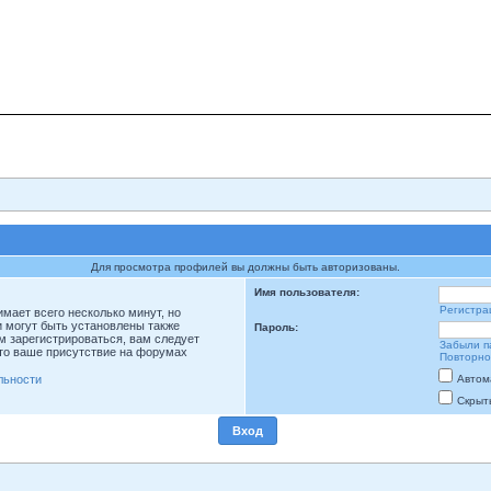
Для просмотра профилей вы должны быть авторизованы.
Имя пользователя:
Регистра
мает всего несколько минут, но
 могут быть установлены также
Пароль:
м зарегистрироваться, вам следует
Забыли п
что ваше присутствие на форумах
Повторно
льности
Автом
Скрыт