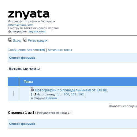
Форум фотографов в Беларуси:
forum.znyata.com
Смотрите также основной портал
фотографов:
znyata.com
Вход
Регистрация
Сообщения без ответов
|
Активные темы
Список форумов
Активные темы
Темы
Фотографии по понедельникам! от КЛПФ.
[
На страницу:
1
...
160
,
161
,
162
]
в форуме
Плёнка
Показать сообщени
Страница
1
из
1
[ Результатов поиска: 1 ]
Список форумов