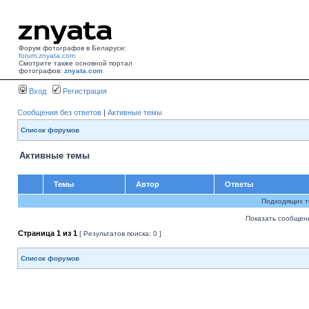
Форум фотографов в Беларуси:
forum.znyata.com
Смотрите также основной портал
фотографов:
znyata.com
Вход
Регистрация
Сообщения без ответов
|
Активные темы
Список форумов
Активные темы
Темы
Автор
Ответы
Подходящих т
Показать сообщени
Страница
1
из
1
[ Результатов поиска: 0 ]
Список форумов