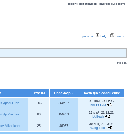
форум фотографов - разговоры о фото
Правила
FAQ
Поиск
Учебка
р
Ответы
Просмотры
Последнее сообщение
31 май, 23 11:35
еб Дробышев
186
260427
Костя Ким
27 май, 21 12:22
еб Дробышев
86
150203
Bulbash
30 янв, 20 13:03
ey Mikhalenko
25
36057
Mangustoid