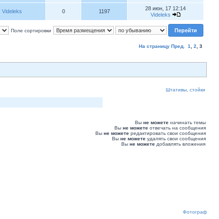
28 июн, 17 12:14
Videleks
0
1197
Videleks
Поле сортировки
На страницу
Пред.
1
,
2
,
3
Штативы, стойки
Вы
не можете
начинать темы
Вы
не можете
отвечать на сообщения
Вы
не можете
редактировать свои сообщения
Вы
не можете
удалять свои сообщения
Вы
не можете
добавлять вложения
Фотограф