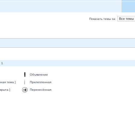
Показать темы за:
 1
Объявление
ная тема ]
Прилепленная
крыта ]
Перенесённая