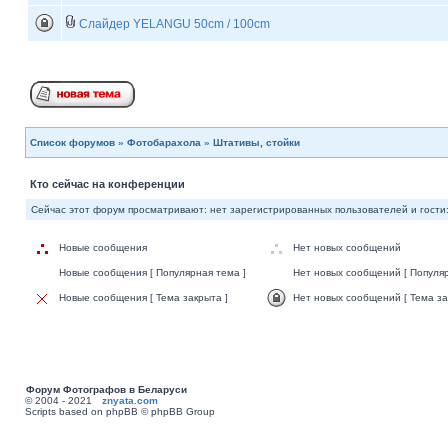
Слайдер YELANGU 50cm / 100cm
Список форумов
»
Фотобарахола
»
Штативы, стойки
Кто сейчас на конференции
Сейчас этот форум просматривают: нет зарегистрированных пользователей и гости:
Новые сообщения
Нет новых сообщений
Новые сообщения [ Популярная тема ]
Нет новых сообщений [ Популяр
Новые сообщения [ Тема закрыта ]
Нет новых сообщений [ Тема за
Форум Фотографов в Беларуси
© 2004 - 2021
znyata.com
Scripts based on phpBB © phpBB Group