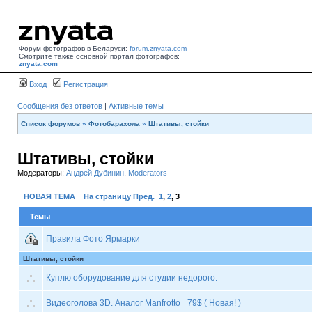
Форум фотографов в Беларуси:
forum.znyata.com
Смотрите также основной портал фотографов:
znyata.com
Вход
Регистрация
Сообщения без ответов
|
Активные темы
Список форумов
»
Фотобарахола
»
Штативы, стойки
Штативы, стойки
Модераторы:
Андрей Дубинин
,
Moderators
НОВАЯ ТЕМА
На страницу
Пред.
1
,
2
,
3
Темы
Правила Фото Ярмарки
Штативы, стойки
Куплю оборудование для студии недорого.
Видеоголова 3D. Аналог Manfrotto =79$ ( Новая! )