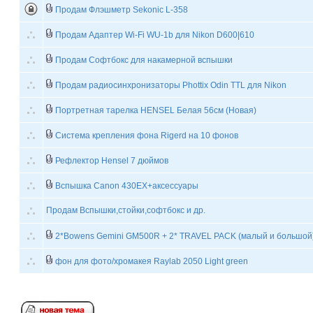
Продам Флэшметр Sekonic L-358
Продам Адаптер Wi-Fi WU-1b для Nikon D600|610
Продам Софтбокс для накамерной вспышки
Продам радиосинхронизаторы Phottix Odin TTL для Nikon
Портретная тарелка HENSEL Белая 56см (Новая)
Система крепления фона Rigerd на 10 фонов
Рефлектор Hensel 7 дюймов
Вспышка Canon 430EX+аксессуары
Продам Вспышки,стойки,софтбокс и др.
2*Bowens Gemini GM500R + 2* TRAVEL PACK (малый и большой
фон для фото/хромакея Raylab 2050 Light green