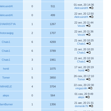
01 ноя, 20 14:36
AleksandrK
0
511
AleksandrK
22 окт, 20 12:50
AleksandrK
0
499
AleksandrK
22 окт, 20 11:44
SYAKRISTYA
1
1267
VovaV
22 окт, 20 11:36
hotorawjpg
2
1707
VovaV
21 окт, 20 10:25
Chais1
6
4269
Chais1
21 окт, 20 10:20
Chais1
6
3789
Chais1
21 окт, 20 10:16
Chais1
3
1961
Chais1
17 окт, 20 20:19
horid
1
1075
horid
26 сен, 20 17:10
Tomer
5
3850
Tomer
22 сен, 20 22:30
MIHAELE
4
3704
vingazolin
01 сен, 20 9:49
aleps
0
564
aleps
21 авг, 20 21:31
BarnBurner
1
1356
domenik76