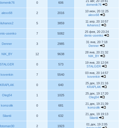
21 авг, 20 19:41
domenik76
0
606
domenik76
10 июн, 20 11:25
alexx68
2
2016
alexx68
11 апр, 20 10:57
iluhanos2
5
3859
iluhanos2
25 фев, 20 23:24
enis-usenko
7
5082
denis-usenko
31 янв, 20 7:18
Denner
3
2985
Denner
28 янв, 20 21:32
NIK_BY
12
9638
NIK_BY
19 янв, 20 12:04
STALGER
0
573
STALGER
03 янв, 20 14:57
kovenkin
7
5540
kovenkin
25 дек, 19 21:16
KRAPLAK
0
640
KRAPLAK
25 дек, 19 17:20
Oleg54
1
1025
Oleg54
21 дек, 19 21:39
komzolik
0
681
komzolik
21 дек, 19 19:13
Silantii
0
632
Silantii
01 дек, 19 2:05
fotoman30
2
1923