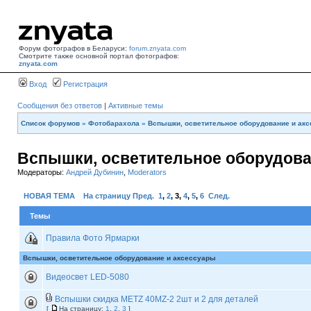
Форум фотографов в Беларуси:
forum.znyata.com
Смотрите также основной портал фотографов:
znyata.com
Вход
Регистрация
Сообщения без ответов
|
Активные темы
Список форумов
»
Фотобарахола
»
Вспышки, осветительное оборудование и ак
Вспышки, осветительное оборудова
Модераторы:
Андрей Дубинин
,
Moderators
НОВАЯ ТЕМА
На страницу
Пред.
1
,
2
,
3
,
4
,
5
,
6
След.
Темы
Правила Фото Ярмарки
Вспышки, осветительное оборудование и аксессуары
Видеосвет LED-5080
Вспышки скидка METZ 40MZ-2 2шт и 2 для деталей
[
На страницу:
1
,
2
,
3
]