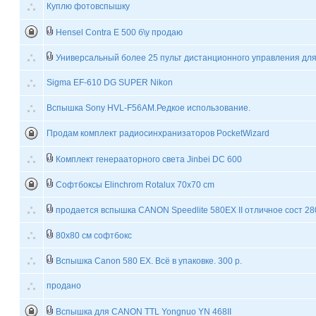
Куплю фотовспышку
Hensel Contra E 500 б\у продаю
Универсальный более 25 пульт дистанционного управления дл
Sigma EF-610 DG SUPER Nikon
Вспышка Sony HVL-F56AM.Редкое использование.
Продам комплект радиосинхранизаторов PocketWizard
Комплект генерааторного света Jinbei DC 600
Софтбоксы Elinchrom Rotalux 70x70 cm
продается вспышка CANON Speedlite 580EX II отличное сост 28
80x80 см софтбокс
Вспышка Canon 580 EX. Всё в упаковке. 300 р.
продано
Вспышка для CANON TTL Yongnuo YN 468II