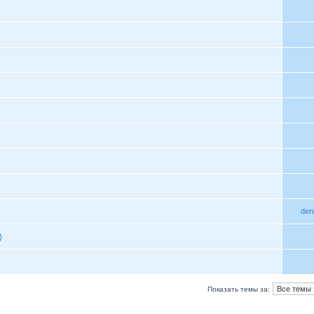
den
)
Показать темы за: