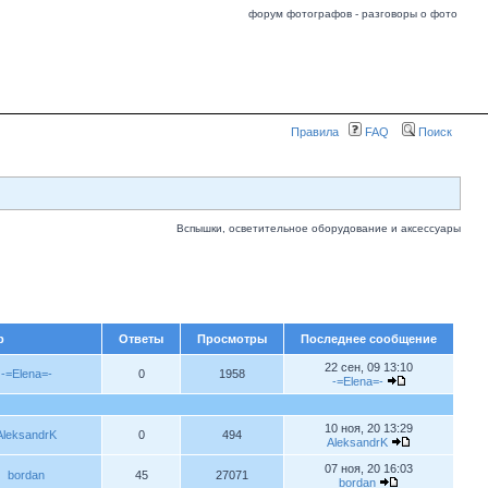
форум фотографов - разговоры о фото
Правила
FAQ
Поиск
Вспышки, осветительное оборудование и аксессуары
р
Ответы
Просмотры
Последнее сообщение
22 сен, 09 13:10
-=Elena=-
0
1958
-=Elena=-
10 ноя, 20 13:29
AleksandrK
0
494
AleksandrK
07 ноя, 20 16:03
bordan
45
27071
bordan