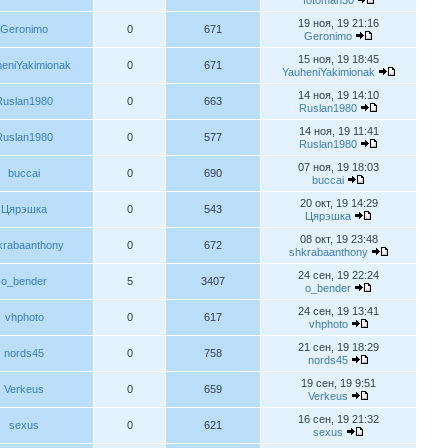
fotoman30
19 ноя, 19 21:16
Geronimo
0
671
Geronimo
15 ноя, 19 18:45
eniYakimionak
0
671
YauheniYakimionak
14 ноя, 19 14:10
Ruslan1980
0
663
Ruslan1980
14 ноя, 19 11:41
Ruslan1980
0
577
Ruslan1980
07 ноя, 19 18:03
buccai
0
690
buccai
20 окт, 19 14:29
Цярэшка
0
543
Цярэшка
08 окт, 19 23:48
krabaanthony
0
672
shkrabaanthony
24 сен, 19 22:24
o_bender
5
3407
o_bender
24 сен, 19 13:41
vhphoto
0
617
vhphoto
21 сен, 19 18:29
nords45
0
758
nords45
19 сен, 19 9:51
Verkeus
0
659
Verkeus
16 сен, 19 21:32
sexus
0
621
sexus