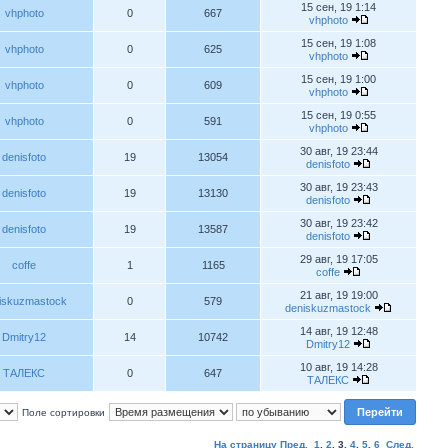
15 сен, 19 1:14
vhphoto
0
667
vhphoto
15 сен, 19 1:08
vhphoto
0
625
vhphoto
15 сен, 19 1:00
vhphoto
0
609
vhphoto
15 сен, 19 0:55
vhphoto
0
591
vhphoto
30 авг, 19 23:44
denisfoto
19
13054
denisfoto
30 авг, 19 23:43
denisfoto
19
13130
denisfoto
30 авг, 19 23:42
denisfoto
19
13587
denisfoto
29 авг, 19 17:05
coffe
1
1165
coffe
21 авг, 19 19:00
iskuzmastock
0
579
deniskuzmastock
14 авг, 19 12:48
Dmitry12
14
10742
Dmitry12
10 авг, 19 14:28
ТАЛЕКС
0
647
ТАЛЕКС
Поле сортировки
На страницу
Пред.
1
,
2
,
3
,
4
,
5
,
6
След.