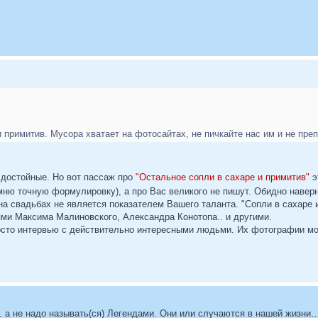
 примитив. Мусора хватает на фотосайтах, не пичкайте нас им и не пр
достойные. Но вот пассаж про
"Остальное сопли в сахаре и примитив"
э
мню точную формулировку), а про Вас великого не пишут. Обидно навер
на свадьбах не является показателем Вашего таланта. "Сопли в сахаре 
ми Максима Малиновского, Александра Конотопа.. и другими.
сто интервью с действительно интересными людьми. Их фотографии могут
. а не надо называть(ся) Легендами. Они или случаются в нашей жизни