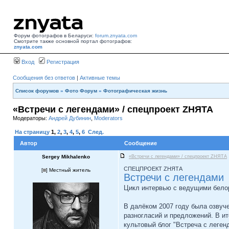
Форум фотографов в Беларуси:
forum.znyata.com
Смотрите также основной портал фотографов:
znyata.com
Вход
Регистрация
Сообщения без ответов
|
Активные темы
Список форумов
»
Фото Форум
»
Фотографическая жизнь
«Встречи с легендами» / спецпроект ZНЯТА
Модераторы:
Андрей Дубинин
,
Moderators
На страницу
1
,
2
,
3
,
4
,
5
,
6
След.
Автор
Сообщение
Sergey Mikhalenko
«Встречи с легендами» / спецпроект ZНЯТА
СПЕЦПРОЕКТ ZНЯТА
[
] Местный житель
Встречи с легендами
Цикл интервью с ведущими бело
В далёком 2007 году была озвуч
разногласий и предложений. В и
культовый блог "Встреча с леген