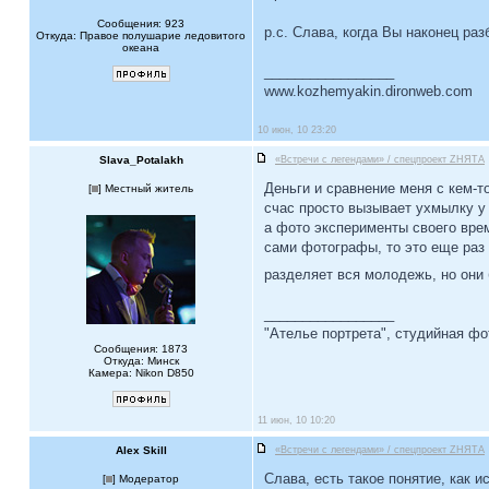
Сообщения: 923
р.с. Слава, когда Вы наконец ра
Откуда: Правое полушарие ледовитого
океана
_________________
www.kozhemyakin.dironweb.com
10 июн, 10 23:20
Slava_Potalakh
«Встречи с легендами» / спецпроект ZНЯТА
Деньги и сравнение меня с кем-т
[
] Местный житель
счас просто вызывает ухмылку у 
а фото эксперименты своего врем
сами фотографы, то это еще раз 
разделяет вся молодежь, но они
_________________
"Ателье портрета", студийная ф
Сообщения: 1873
Откуда: Минск
Камера: Nikon D850
11 июн, 10 10:20
Alex Skill
«Встречи с легендами» / спецпроект ZНЯТА
Слава, есть такое понятие, как 
[
] Модератор