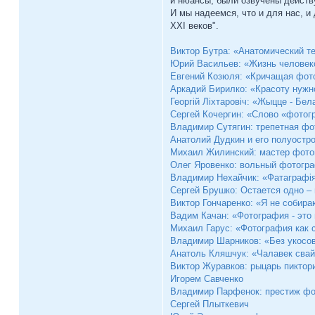
и нюансы, были озвучены действ
И мы надеемся, что и для нас, 
ХХI веков".
Виктор Бутра: «Анатомический т
Юрий Васильев: «Жизнь человек
Евгений Козюля: «Кричащая фото
Аркадий Бирилко: «Красоту нужно
Георгій Лiхтаровiч: «Жыцце - Бел
Сергей Кочергин: «Слово «фотог
Владимир Сутягин: трепетная ф
Анатолий Дудкин и его полуостр
Михаил Жилинский: мастер фото
Олег Яровенко: вольный фотогр
Владимир Нехайчик: «Фатаграфія
Сергей Брушко: Остается одно –
Виктор Гончаренко: «Я не собир
Вадим Качан: «Фотография - это
Михаил Гарус: «Фотография как 
Владимир Шарников: «Без укосов
Анатоль Кляшчук: «Чалавек свай
Виктор Журавков: рыцарь пиктор
Игорем Савченко
Владимир Парфенок: престиж ф
Сергей Плыткевич