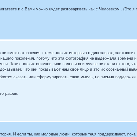
збогатеете и с Вами можно будет разговаривать как с Человеком . (Это я
о не имеют отношения к теме плохих интервью о динозаврах, застывших 
нашего поколения, потому что эта фотография не выдержала времени и 
ени. Таких плохих снимков счас полно и они лучше не стали от того, ч
доказывает, что они показывают нам свое лицо и это их осознанный выб
 боятся сказать или сформулировать свою мысль, но письма поддержки 
отография.
история. И если ты, как молодые люди, которые тебя поддерживают, пока