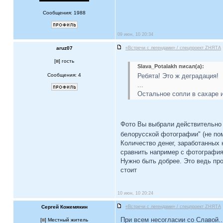
Сообщения: 1988
09 июн, 10 20:34
aruz07
«Встречи с легендами» / спецпроект ZНЯТА
[
] гость
Slava_Potalakh писал(а):
Сообщения: 4
Ребята! Это ж деградация!
...
Остальное сопли в сахаре и
Фото Вы выбрали действительно 
белорусской фотографии" (не по
Количество денег, заработанных 
сравнить например с фотография
Нужно быть добрее. Это ведь про
стоит
10 июн, 10 20:24
Сергей Кожемякин
«Встречи с легендами» / спецпроект ZНЯТА
При всем несогласии со Славой..
[
] Местный житель