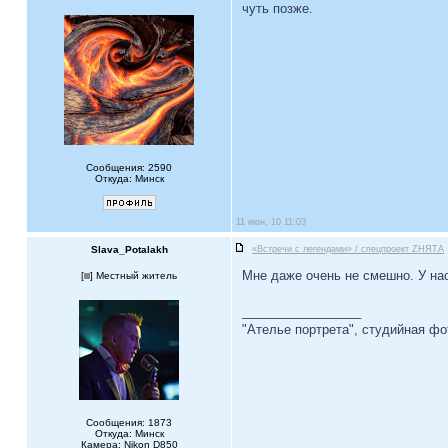
чуть позже.
Сообщения: 2590
Откуда: Минск
11 июн, 10 11:03
Slava_Potalakh
«Встречи с легендами» / спецпроект ZНЯТА
Мне даже очень не смешно. У нас 
[
] Местный житель
_________________
"Ателье портрета", студийная ф
Сообщения: 1873
Откуда: Минск
Камера: Nikon D850