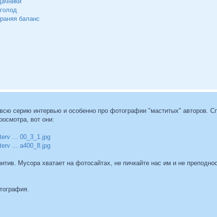
дачники
 голод
раняя баланс
 всю серию интервью и особенно про фотографии "маститых" авторов. С
осмотра, вот они:
terv ... 00_3_1.jpg
terv ... a400_8.jpg
итив. Мусора хватает на фотосайтах, не пичкайте нас им и не преподн
отография.