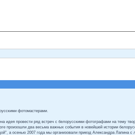
русскими фотомастерами.
ена идея провести ряд встреч с белорусскими фотографами на тему твор
тоге произошли два весьма важных события в новейшей истории белорус
дой", а осенью 2007 года мы организовали приезд Александра Лапина с 