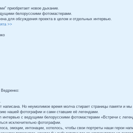
ми" приобретает новое дыхание.
едущими белорусскими фотомастерами.
ена для обсуждения проекта в целом и отдельных интервью.
нята >>
нко
 Ведренко:
…
т написана. Но неумолимое время молча стирает страницы памяти и мы 
рию нашей фотографии и сами ставшие её легендами.
л интервью с ведущими белорусскими фотомастерами «Встречи с леген
аться исключительно фотографии.
оса, эмоции, интонации, хотелось, чтобы свои портреты наши герои на