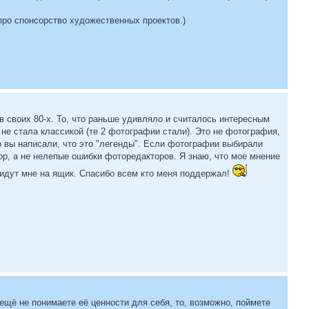
 про спонсорство художественных проектов.)
в своих 80-х. То, что раньше удивляло и считалось интересным
не стала классикой (те 2 фотографии стали). Это не фотография,
то вы написали, что это "легенды". Если фотографии выбирали
ор, а не нелепые ошибки фоторедакторов. Я знаю, что мое мнение
идут мне на ящик. Спасибо всем кто меня поддержал!
 ещё не понимаете её ценности для себя, то, возможно, поймете