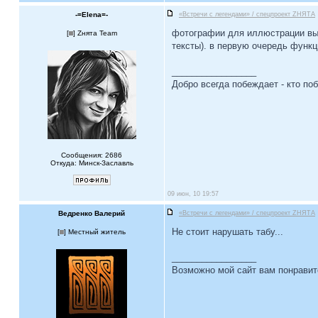
-=Elena=-
«Встречи с легендами» / спецпроект ZНЯТА
фотографии для иллюстрации выби
[
] Zнята Team
тексты). в первую очередь функ
_________________
Добро всегда побеждает - кто по
Сообщения: 2686
Откуда: Минск-Заславль
09 июн, 10 19:57
Ведренко Валерий
«Встречи с легендами» / спецпроект ZНЯТА
Не стоит нарушать табу...
[
] Местный житель
_________________
Возможно мой сайт вам понравит