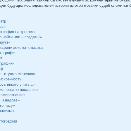
ующими персонами, какими бы субъективными их комментарии не оказал
и для будущих исследователей истории из этой мозаики судеб сложится 
еатр»
ов»
графия на трогает»
 найти или – создать!»
арусi»
рафия» хочется отмыть»
отография
ов
графики
аф
 - птушка імгнення»
 искренность
аюсь никого учить…»
 маленькое послание»
самопознание»
 и надоев»
го часу»
иализма
отографии