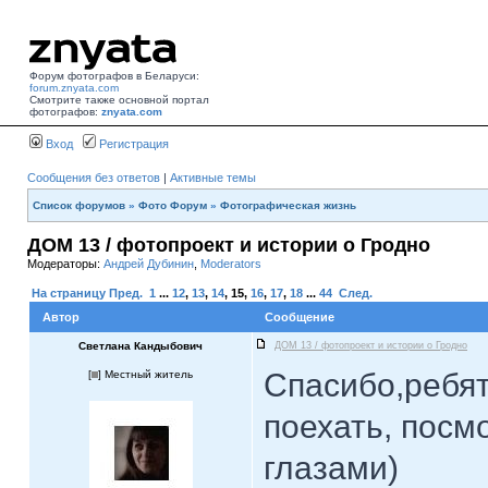
Форум фотографов в Беларуси:
forum.znyata.com
Смотрите также основной портал
фотографов:
znyata.com
Вход
Регистрация
Сообщения без ответов
|
Активные темы
Список форумов
»
Фото Форум
»
Фотографическая жизнь
ДОМ 13 / фотопроект и истории о Гродно
Модераторы:
Андрей Дубинин
,
Moderators
На страницу
Пред.
1
...
12
,
13
,
14
,
15
,
16
,
17
,
18
...
44
След.
Автор
Сообщение
Светлана Кандыбович
ДОМ 13 / фотопроект и истории о Гродно
Спасибо,ребят
[
] Местный житель
поехать, посм
глазами)