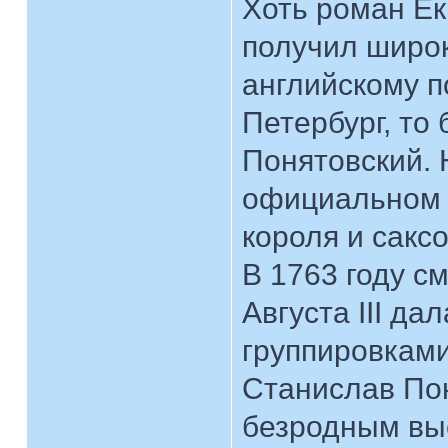
Хоть роман Ек
получил широк
английскому п
Петербург, то
Понятовский. 
официальном с
короля и саксо
В 1763 году с
Августа III да
группировкам
Станислав Пон
безродным выс