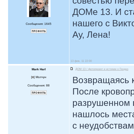
совестью пере
ДОМе 13. И ст
нашего с Викт
Сообщения: 1645
Ау, Лена!
13 фев, 11 22:00
Mark Harl
ДОМ 13 / фотопроект и истории о Гродно
Возвращаясь 
[
] Молчун
Сообщения: 88
После кровоп
разрушенном 
нашлось мест
с неудобствам