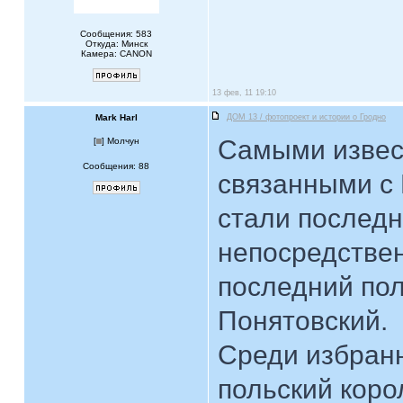
Сообщения: 583
Откуда: Минск
Камера: CANON
13 фев, 11 19:10
Mark Harl
ДОМ 13 / фотопроект и истории о Гродно
Самыми извес
[
] Молчун
Сообщения: 88
связанными с
стали последн
непосредстве
последний пол
Понятовский.
Среди избранн
польский коро