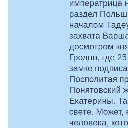
императрица н
раздел Польши
началом Таде
захвата Варша
досмотром кн
Гродно, где 2
замке подписа
Посполитая п
Понятовский ж
Екатерины. Та
свете. Может,
человека, кот