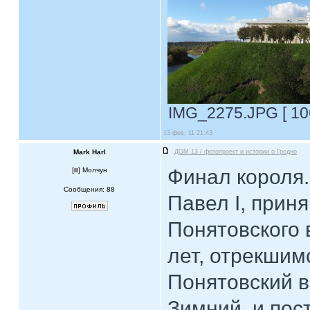
IMG_2275.JPG [ 106
13 фев, 11 21:43
Mark Harl
ДОМ 13 / фотопроект и истории о Гродно
Финал короля.
[
] Молчун
Сообщения: 88
Павел I, приня
Понятовского 
лет, отрекшим
Понятовский в
Зимний, и пос