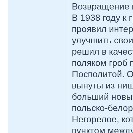
Возвращение 
В 1938 году к
проявил инте
улучшить сво
решил в качес
поляком гроб 
Посполитой. О
вынуты из ниш
больший новый
польско-белор
Негорелое, ко
пунктом между