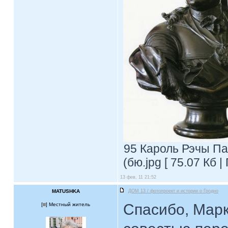
95 Кароль Рэчы Па
(бю.jpg [ 75.07 Кб 
13 фев, 11 21:52
MATUSHKA
ДОМ 13 / фотопроект и истории о Гродно
Спасибо, Марк
[
] Местный житель