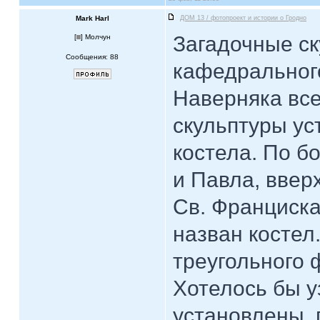
Mark Harl
ДОМ 13 / фотопроект и истории о Гродно
Загадочные с
[
] Молчун
Сообщения: 88
кафедрального
Наверняка все
скульптуры ус
костела. По б
и Павла, ввер
Св. Франциска
назван костел
треугольного 
Хотелось бы у
установлены, 