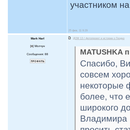
участником на
25 фев, 11 9:29
Mark Harl
ДОМ 13 / фотопроект и истории о Гродно
[
] Молчун
MATUSHKA пи
Сообщения: 88
Спасибо, В
совсем хор
некоторые ф
более, что 
широкого до
Владимира 
просить ста