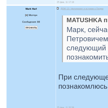
25 фев, 11 17:18
Mark Harl
ДОМ 13 / фотопроект и истории о Гродно
[
] Молчун
MATUSHKA пи
Сообщения: 88
Марк, сейч
Петровичем 
следующий р
познакомить
При следующе
познакомлюсь
25 фев, 11 20:58