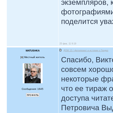
экземпляров, 
фотографиями 
поделится ув
25 фев, 11 9:19
MATUSHKA
ДОМ 13 / фотопроект и истории о Гродно
Спасибо, Викт
[
] Местный житель
совсем хорош
некоторые фра
что ее тираж 
Сообщения: 1645
доступа читат
Петровича Выд