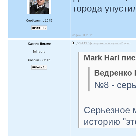
города упусти
Сообщения: 1645
22 фев, 11 20:26
Саяпин Виктор
ДОМ 13 / фотопроект и истории о Гродно
[
] гость
Mark Harl пис
Сообщения: 15
Ведренко 
№8 - серь
Серьезное 
историю "эт