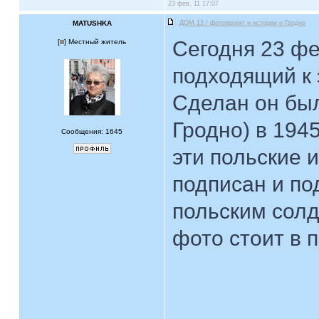
23 фев, 11 17:07
MATUSHKA
ДОМ 13 / фотопроект и истории о Гродно
Сегодня 23 фе
[
] Местный житель
подходящий к 
Сделан он был
Гродно) в 194
Сообщения: 1645
эти польские 
подписан и по
польским солд
фото стоит в 