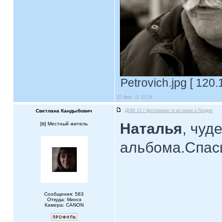
Petrovich.jpg [ 120
25 фев, 11 15:24
Светлана Кандыбович
ДОМ 13 / фотопроект и истории о Гродно
Наталья
, чуд
[
] Местный житель
альбома.Спа
Сообщения: 583
Откуда: Минск
Камера: CANON