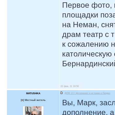
Первое фото, 
площадки поза
на Неман, сня
драм театр с 
к сожалению н
католическую 
Бернардинский
22 фев, 11 19:56
MATUSHKA
ДОМ 13 / фотопроект и истории о Гродно
Вы, Марк, зас
[
] Местный житель
дополнение, а