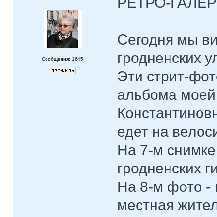
РЕТРО-ГАЛЕ
Сегодня мы в
гродненских у
Сообщения: 1645
Эти стрит-фот
альбома моей
Константиновн
едет на велос
На 7-м снимке
гродненских г
На 8-м фото - 
местная жите