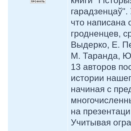
книги "Гісторы
гарадзенцаў". 
что написана 
гродненцев, с
Выдерко, Е. Пе
М. Таранда, Ю
13 авторов п
истории нашег
начиная с пре
многочисленн
на презентаци
Учитывая огра