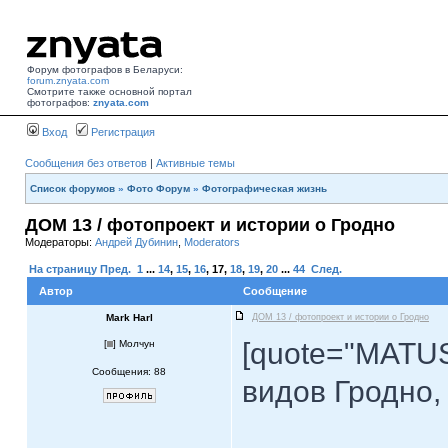
Форум фотографов в Беларуси:
forum.znyata.com
Смотрите также основной портал
фотографов:
znyata.com
Вход
Регистрация
Сообщения без ответов
|
Активные темы
Список форумов
»
Фото Форум
»
Фотографическая жизнь
ДОМ 13 / фотопроект и истории о Гродно
Модераторы:
Андрей Дубинин
,
Moderators
На страницу
Пред.
1
...
14
,
15
,
16
,
17
,
18
,
19
,
20
...
44
След.
Автор
Сообщение
Mark Harl
ДОМ 13 / фотопроект и истории о Гродно
[quote="MATU
[
] Молчун
Сообщения: 88
видов Гродно,