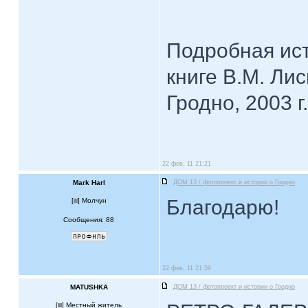
Подробная ист
книге В.М. Ли
Гродно, 2003 г.
22 фев, 11 21:21
Mark Harl
ДОМ 13 / фотопроект и истории о Гродно
Благодарю!
[
] Молчун
Сообщения: 88
22 фев, 11 21:59
MATUSHKA
ДОМ 13 / фотопроект и истории о Гродно
[
] Местный житель