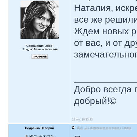
Наталия, искр
все же решили
Ждем новых ра
от вас, и от д
Сообщения: 2686
Откуда: Минск-Заславль
замечательног
____________
Добро всегда п
добрый!©
22 окт, 10 13:33
Ведренко Валерий
ДОМ 13 / фотопроект и истории о Гродно
[
] Местный житель