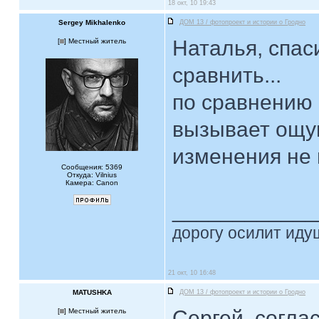
18 окт, 10 19:43
Sergey Mikhalenko
ДОМ 13 / фотопроект и истории о Гродно
Наталья, спас
[
] Местный житель
сравнить...
по сравнению
вызывает ощущ
изменения не 
Сообщения: 5369
Откуда: Vilnius
Камера: Canon
____________
дорогу осилит идущ
21 окт, 10 16:48
MATUSHKA
ДОМ 13 / фотопроект и истории о Гродно
Сергей, соглас
[
] Местный житель