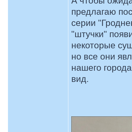
А чтобы ожида
предлагаю пос
серии "Гродне
"штучки" появ
некоторые сущ
но все они яв
нашего города
вид.