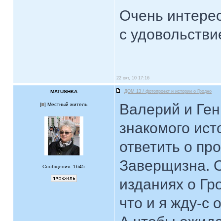
Очень интере
с удовольстви
22 окт, 10 17:16
MATUSHKA
ДОМ 13 / фотопроект и истории о Гродно
Валерий и Ген
[
] Местный житель
знакомого исто
ответить о пр
Заверщизна. 
Сообщения: 1645
изданиях о Гр
что и я жду-с 