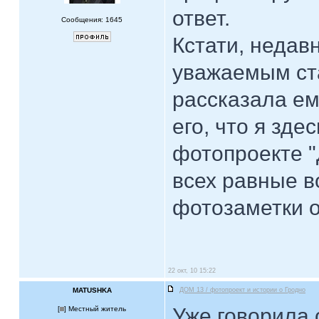
ответ.
Сообщения: 1645
Кстати, недав
уважаемым ст
рассказала ем
его, что я зде
фотопроекте "
всех равные в
фотозаметки 
22 окт, 10 15:22
MATUSHKA
ДОМ 13 / фотопроект и истории о Гродно
Уже говорила 
[
] Местный житель