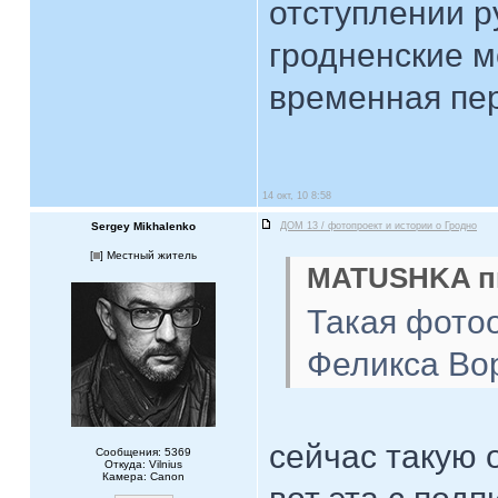
отступлении р
гродненские мо
временная пер
14 окт, 10 8:58
Sergey Mikhalenko
ДОМ 13 / фотопроект и истории о Гродно
[
] Местный житель
MATUSHKA пи
Такая фотоо
Феликса Вор
сейчас такую 
Сообщения: 5369
Откуда: Vilnius
Камера: Canon