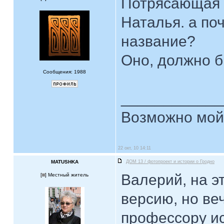
Потрясающая и
Наталья. а по
название?
Оно, должно б
Сообщения: 1988
____________
Возможно мой 
22 окт, 10 14:11
MATUSHKA
ДОМ 13 / фотопроект и истории о Гродно
Валерий, на э
[
] Местный житель
версию, но в
профессору ис