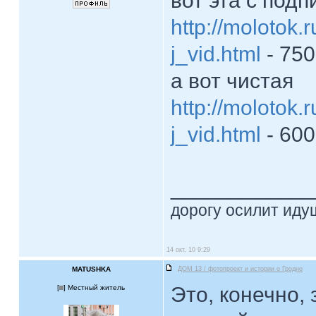
вот эта с под
http://molotok
j_vid.html
- 750
а вот чистая
http://molotok.
j_vid.html
- 600
____________
дорогу осилит идущ
14 окт, 10 9:29
MATUSHKA
ДОМ 13 / фотопроект и истории о Гродно
Это, конечно,
[
] Местный житель