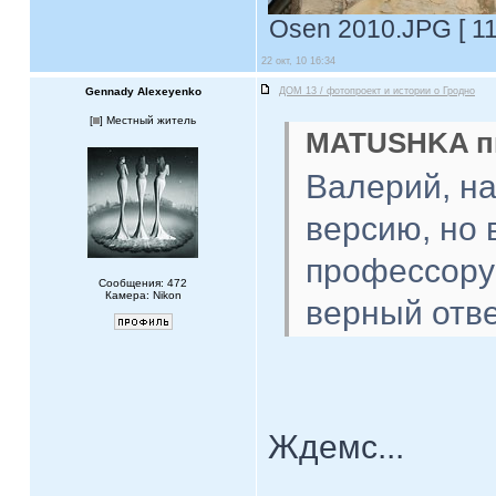
Osen 2010.JPG [ 11
22 окт, 10 16:34
Gennady Alexeyenko
ДОМ 13 / фотопроект и истории о Гродно
[
] Местный житель
MATUSHKA пи
Валерий, на
версию, но
профессору 
Сообщения: 472
Камера: Nikon
верный отве
Ждемс...