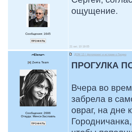
ощущение.
Сообщения: 1645
21 окт, 10 19:05
-=Elena=-
ДОМ 13 / фотопроект и истории о Гродно
ПРОГУЛКА П
[
] Zнята Team
Вчера во врем
забрела в сам
овраг, на дне 
Сообщения: 2686
Откуда: Минск-Заславль
Городничанка,