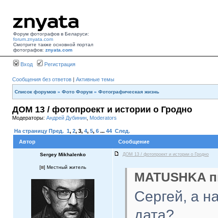
Форум фотографов в Беларуси:
forum.znyata.com
Смотрите также основной портал
фотографов:
znyata.com
Вход
Регистрация
Сообщения без ответов
|
Активные темы
Список форумов
»
Фото Форум
»
Фотографическая жизнь
ДОМ 13 / фотопроект и истории о Гродно
Модераторы:
Андрей Дубинин
,
Moderators
На страницу
Пред.
1
,
2
,
3
,
4
,
5
,
6
...
44
След.
Автор
Сообщение
Sergey Mikhalenko
ДОМ 13 / фотопроект и истории о Гродно
[
] Местный житель
MATUSHKA пи
Сергей, а н
дата?