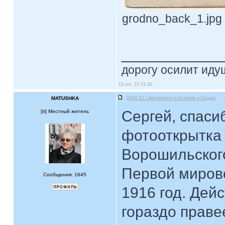
grodno_back_1.jpg 
____________
дорогу осилит идущ
13 окт, 10 21:30
MATUSHKA
ДОМ 13 / фотопроект и истории о Гродно
Сергей, спасиб
[
] Местный житель
фотооткрытка 
Ворошильского
Первой мирово
Сообщения: 1645
1916 год. Дей
гораздо праве