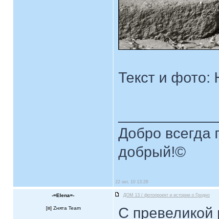
Текст и фото:
____________
Добро всегда п
добрый!©
22 окт, 10 13:29
-=Elena=-
ДОМ 13 / фотопроект и истории о Гродно
С превеликой 
[
] Zнята Team