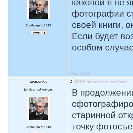
каковой я не 
фотографии ст
своей книги, 
Сообщения: 1645
Если будет во
особом случае
14 окт, 10 10:35
MATUSHKA
ДОМ 13 / фотопроект и истории о Гродно
В продолжении
[
] Местный житель
сфотографиро
старинной отк
точку фотосъе
Сообщения: 1645