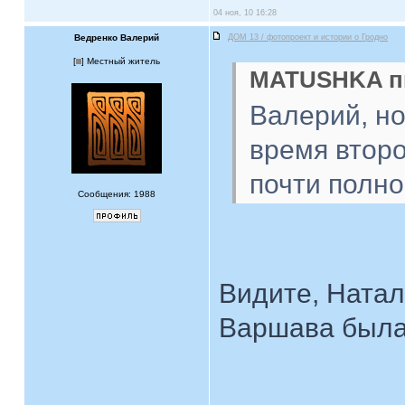
04 ноя, 10 16:28
Ведренко Валерий
ДОМ 13 / фотопроект и истории о Гродно
[
] Местный житель
MATUSHKA пи
Валерий, но
время второ
почти полн
Сообщения: 1988
Видите, Натал
Варшава была 
____________