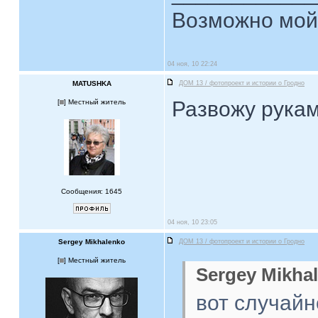
Возможно мой 
04 ноя, 10 22:24
MATUSHKA
ДОМ 13 / фотопроект и истории о Гродно
Развожу рукам
[
] Местный житель
Сообщения: 1645
04 ноя, 10 23:05
Sergey Mikhalenko
ДОМ 13 / фотопроект и истории о Гродно
[
] Местный житель
Sergey Mikhal
вот случайн