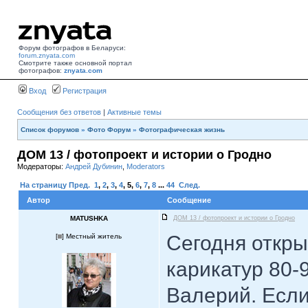
Форум фотографов в Беларуси:
forum.znyata.com
Смотрите также основной портал
фотографов:
znyata.com
Вход
Регистрация
Сообщения без ответов
|
Активные темы
Список форумов
»
Фото Форум
»
Фотографическая жизнь
ДОМ 13 / фотопроект и истории о Гродно
Модераторы:
Андрей Дубинин
,
Moderators
На страницу
Пред.
1
,
2
,
3
,
4
,
5
,
6
,
7
,
8
...
44
След.
Автор
Сообщение
MATUSHKA
ДОМ 13 / фотопроект и истории о Гродно
Сегодня откры
[
] Местный житель
карикатур 80-
Валерий. Если