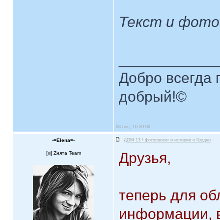
Текст и фото
____________
Добро всегда п
добрый!©
03 ноя, 10 20:00
-=Elena=-
ДОМ 13 / фотопроект и истории о Гродно
Друзья,
[
] Zнята Team
теперь для об
информации, в