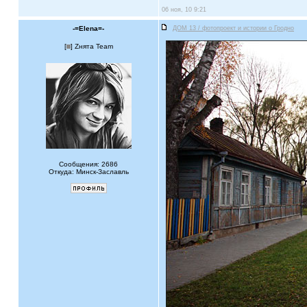
06 ноя, 10 9:21
-=Elena=-
ДОМ 13 / фотопроект и истории о Гродно
[
] Zнята Team
Сообщения: 2686
Откуда: Минск-Заславль