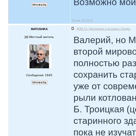
Возможно мой 
03 ноя, 10 23:11
MATUSHKA
ДОМ 13 / фотопроект и истории о Гродно
Валерий, но М
[
] Местный житель
второй мирово
полностью ра
сохранить ста
Сообщения: 1645
уже от соврем
рыли котлован
Б. Троицкая (ц
старинного зд
пока не изучат