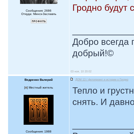
Гродно будут 
Сообщения: 2686
Откуда: Минск-Заславль
____________
Добро всегда п
добрый!©
03 ноя, 10 20:02
Ведренко Валерий
ДОМ 13 / фотопроект и истории о Гродно
Тепло и груст
[
] Местный житель
снять. И давно.
____________
Сообщения: 1988