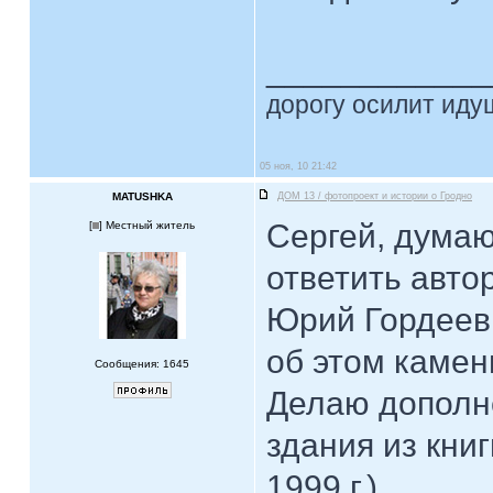
____________
дорогу осилит идущ
05 ноя, 10 21:42
MATUSHKA
ДОМ 13 / фотопроект и истории о Гродно
Сергей, думаю
[
] Местный житель
ответить авто
Юрий Гордеев 
об этом камен
Сообщения: 1645
Делаю дополне
здания из книг
1999 г.)