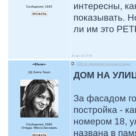
интересны, ка
Сообщения: 1645
показывать. Н
ли им это РЕТ
31 окт, 10 17:56
-=Elena=-
ДОМ 13 / фотопроект и истории о Гродно
ДОМ НА УЛИЦ
[
] Zнята Team
За фасадом г
постройка - к
номером 18, ул
Сообщения: 2686
Откуда: Минск-Заславль
названа в пам