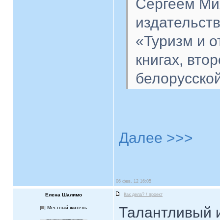
Сергеем Ми
издательств
«Туризм и о
книгах, вто
белорусско
Далее >>>
06 фев, 12 16:05
Елена Шалимо
Как дела? / проект
Талантливый и
[
] Местный житель