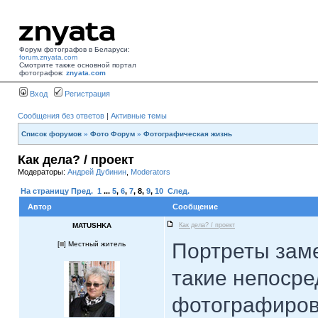
Форум фотографов в Беларуси:
forum.znyata.com
Смотрите также основной портал
фотографов:
znyata.com
Вход
Регистрация
Сообщения без ответов
|
Активные темы
Список форумов
»
Фото Форум
»
Фотографическая жизнь
Как дела? / проект
Модераторы:
Андрей Дубинин
,
Moderators
На страницу
Пред.
1
...
5
,
6
,
7
,
8
,
9
,
10
След.
Автор
Сообщение
MATUSHKA
Как дела? / проект
Портреты заме
[
] Местный житель
такие непосре
фотографирова