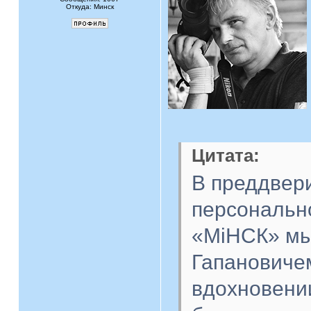
Откуда: Минск
Цитата:
В преддвер
персональн
«МiНСК» мы
Гапановичем
вдохновени