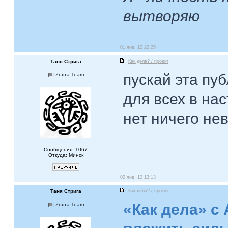
вытворяю
01 янв, 12 20:25
Таня Стрига
Как дела? / проект
пускай эта пу
[
] Zнята Team
для всех в на
нет ничего не
Сообщения: 1067
Откуда: Минск
02 янв, 12 13:13
Таня Стрига
Как дела? / проект
«Как дела» с
[
] Zнята Team