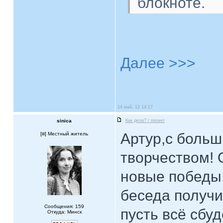
блокноте.
Далее >>>
14 май, 12 14:17
sinica
Как дела? / проект
Артур,с больш
[
] Местный житель
творчеством! 
новые победы.
беседа получи
Сообщения: 159
пусть всё сбу
Откуда: Минск