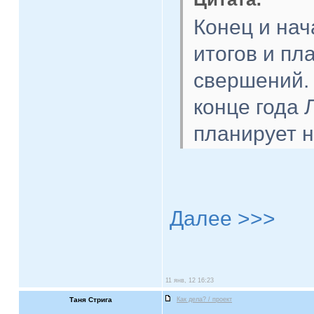
Конец и нач
итогов и п
свершений. 
конце года 
планирует н
Далее >>>
11 янв, 12 16:23
Таня Стрига
Как дела? / проект