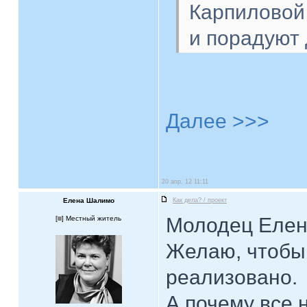
Карпиловой 
и порадуют 
Далее >>>
20 апр, 12 11:11
Елена Шалимо
Как дела? / проект
Молодец Елен
[
] Местный житель
Желаю, чтобы
реализовано.
А почему все н