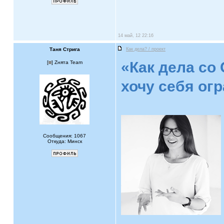
14 май, 12 22:16
Таня Стрига
Как дела? / проект
«Как дела со
[
] Zнята Team
хочу себя ог
Сообщения: 1067
Откуда: Минск