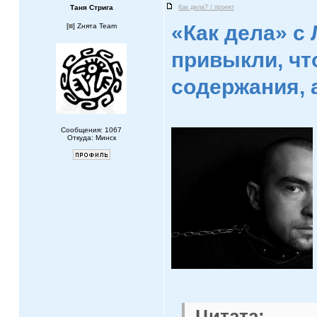
Таня Стрига
Как дела? / проект
«Как дела» с
[
] Zнята Team
привыкли, чт
содержания, 
Сообщения: 1067
Откуда: Минск
Цитата: