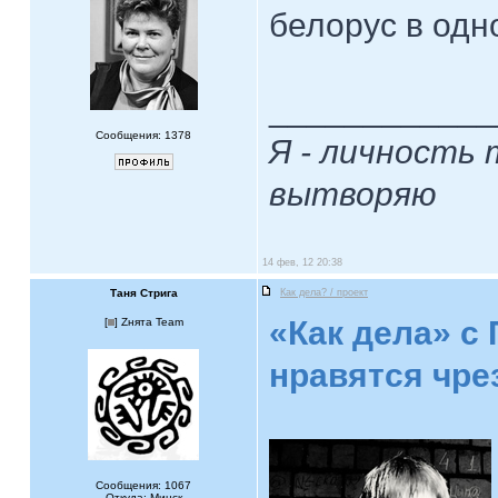
белорус в од
____________
Сообщения: 1378
Я - личность 
вытворяю
14 фев, 12 20:38
Таня Стрига
Как дела? / проект
«Как дела» с
[
] Zнята Team
нравятся чре
Сообщения: 1067
Откуда: Минск