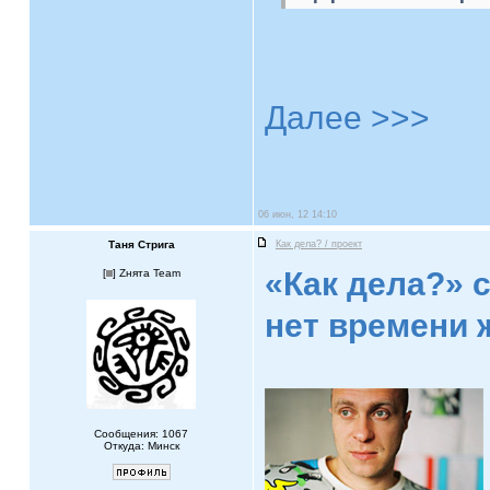
Далее >>>
06 июн, 12 14:10
Таня Стрига
Как дела? / проект
«Как дела?» 
[
] Zнята Team
нет времени 
Сообщения: 1067
Откуда: Минск