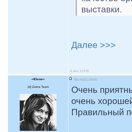
выставки.
Далее >>>
11 июл, 12 9:05
-=Elena=-
Как дела? / проект
Очень приятны
[
] Zнята Team
очень хорошей
Правильный п