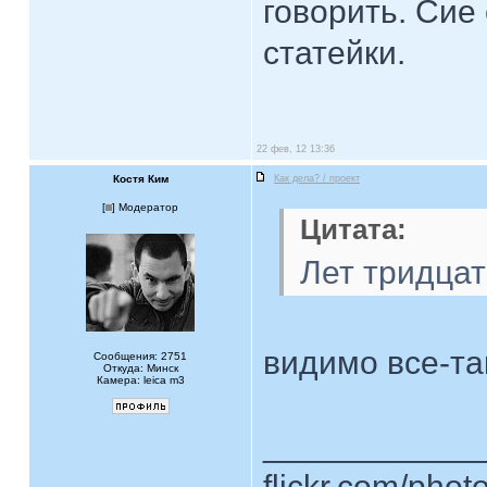
говорить. Сие
статейки.
22 фев, 12 13:36
Костя Ким
Как дела? / проект
[
] Модератор
Цитата:
Лет тридцат
видимо все-та
Сообщения: 2751
Откуда: Минск
Камера: leica m3
____________
flickr.com/phot