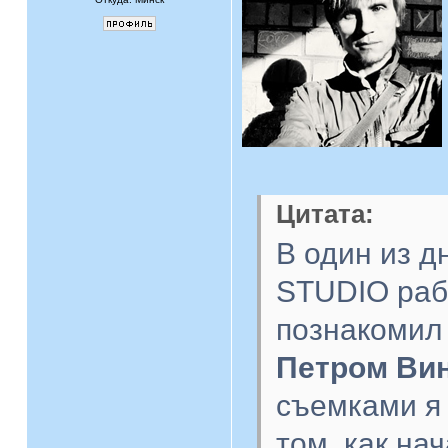
Цитата:
В один из д
STUDIO раб
познакомил
Петром Ви
съемками я 
том, как на