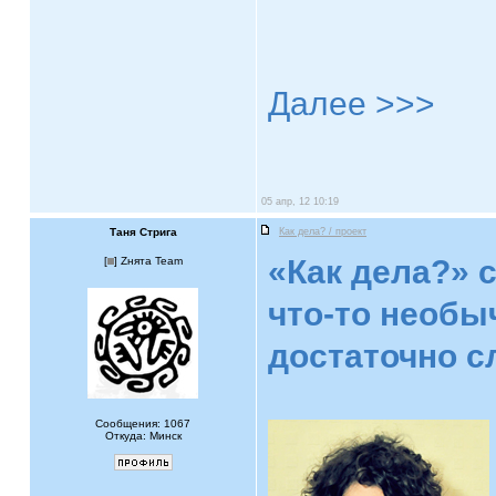
Далее >>>
05 апр, 12 10:19
Таня Стрига
Как дела? / проект
«Как дела?» 
[
] Zнята Team
что-то необы
достаточно с
Сообщения: 1067
Откуда: Минск