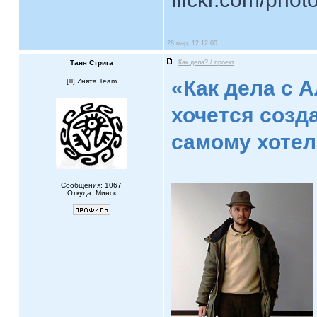
28 мар, 12 12:00
Таня Стрига
Как дела? / проект
«Как дела с 
[
] Zнята Team
хочется созда
самому хоте
Сообщения: 1067
Откуда: Минск