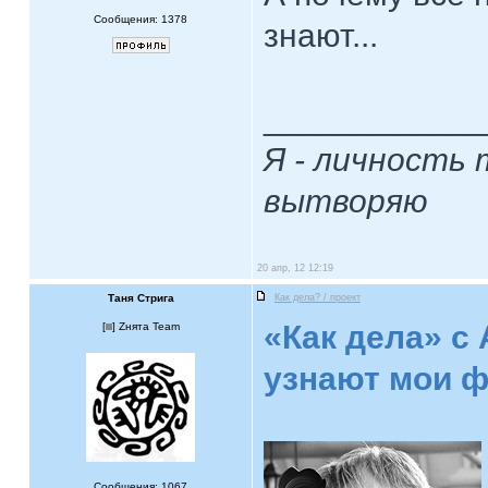
Сообщения: 1378
знают...
____________
Я - личность 
вытворяю
20 апр, 12 12:19
Таня Стрига
Как дела? / проект
«Как дела» с
[
] Zнята Team
узнают мои 
Сообщения: 1067