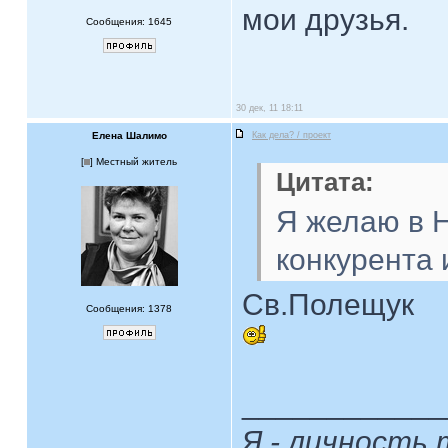
мои друзья.
Сообщения: 1645
30 дек, 11 18:11
Елена Шалимо
Как дела? / проект
[
] Местный житель
Цитата:
Я желаю в 
конкурента 
Св.Полещук
Сообщения: 1378
____________
Я - личность 