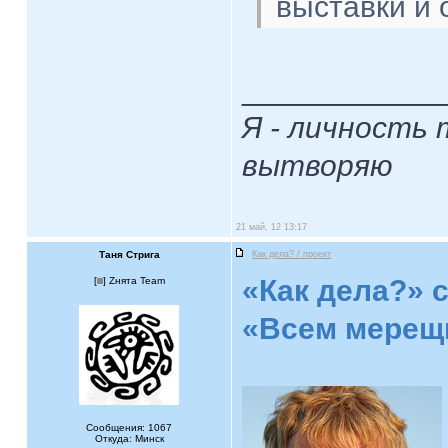
выставки и
____________
Я - личность 
вытворяю
21 май, 12 13:17
Таня Стрига
Как дела? / проект
«Как дела?» 
[
] Zнята Team
«Всем мерещ
Сообщения: 1067
Откуда: Минск