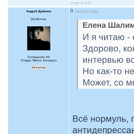
15 апр, 11 11:52
Андрей Дубинин
Как дела? / проект
[
] Молчун
Елена Шалим
И я читаю -
Здорово, ко
интервью в
Сообщения: 84
Откуда: Минск, Беларусь
Но как-то не
Может, со мн
Всё нормуль, 
антидепрессан