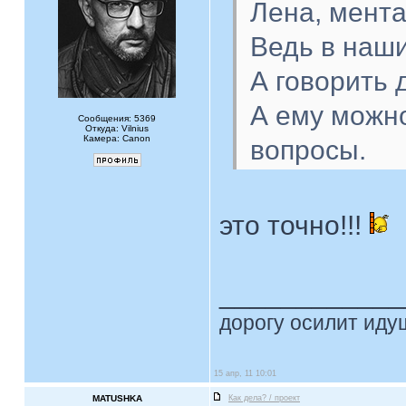
Лена, мента
Ведь в наши
А говорить 
А ему можно
Сообщения: 5369
Откуда: Vilnius
Камера: Canon
вопросы.
это точно!!!
____________
дорогу осилит идущ
15 апр, 11 10:01
MATUSHKA
Как дела? / проект