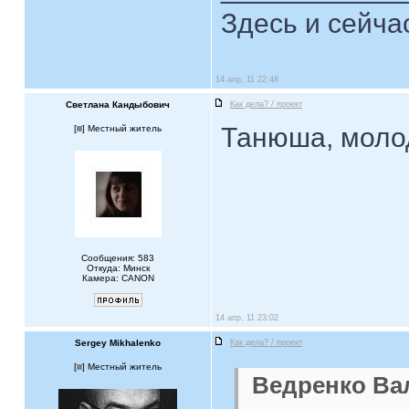
Здесь и сейча
14 апр, 11 22:48
Светлана Кандыбович
Как дела? / проект
Танюша, молод
[
] Местный житель
Сообщения: 583
Откуда: Минск
Камера: CANON
14 апр, 11 23:02
Sergey Mikhalenko
Как дела? / проект
[
] Местный житель
Ведренко Вал