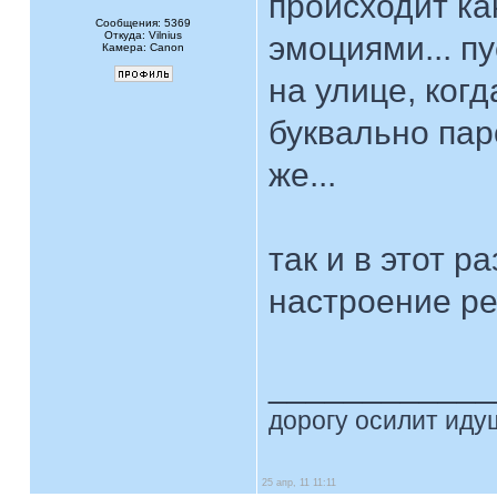
происходит ка
Сообщения: 5369
Откуда: Vilnius
эмоциями... п
Камера: Canon
на улице, ког
буквально пар
же...
так и в этот р
настроение ре
____________
дорогу осилит идущ
25 апр, 11 11:11