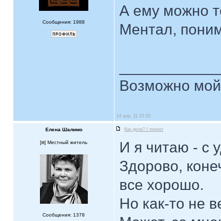
А ему можно т
Сообщения: 1988
Ментал, пони
____________
Возможно мой 
14 апр, 11 22:33
Елена Шалимо
Как дела? / проект
И я читаю - с
[
] Местный житель
Здорово, коне
все хорошо.
Но как-то не ве
Сообщения: 1378