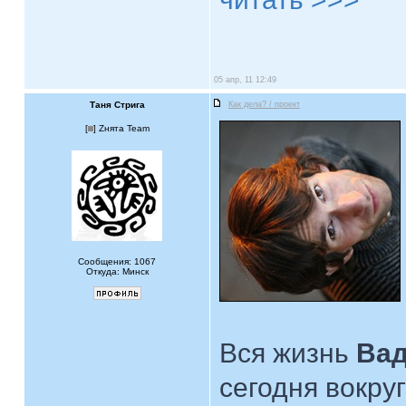
05 апр, 11 12:49
Таня Стрига
Как дела? / проект
[
] Zнята Team
Сообщения: 1067
Откуда: Минск
Вся жизнь
Вад
сегодня вокру