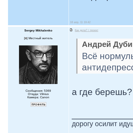
16 апр, 11 19:42
Sergey Mikhalenko
Как дела? / проект
[
] Местный житель
Андрей Дубин
Всё нормуль
антидепресс
а где берешь?
Сообщения: 5369
Откуда: Vilnius
Камера: Canon
____________
дорогу осилит идущ