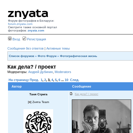
Форум фотографов в Беларуси:
forum.znyata.com
Смотрите также основной портал
фотографов:
znyata.com
Вход
Регистрация
Сообщения без ответов
|
Активные темы
Список форумов
»
Фото Форум
»
Фотографическая жизнь
Как дела? / проект
Модераторы:
Андрей Дубинин
,
Moderators
На страницу
Пред.
1
,
2
,
3
,
4
,
5
,
6
...
10
След.
Автор
Сообщение
Таня Стрига
Как дела? / проект
[
] Zнята Team