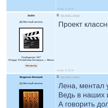
14 апр, 11 18:10
DoShi
Как дела? / проект
Проект классн
[
] Местный житель
Сообщения: 347
Откуда: Республика Беларусь, г. Минск
14 апр, 11 22:24
Ведренко Валерий
Как дела? / проект
Лена, ментал у
[
] Местный житель
Ведь в наших 
А говорить до