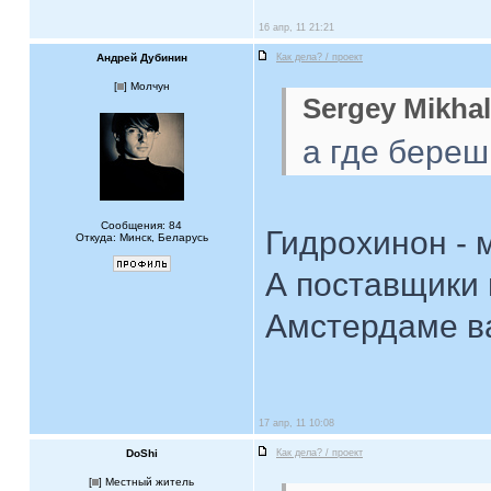
16 апр, 11 21:21
Андрей Дубинин
Как дела? / проект
[
] Молчун
Sergey Mikhal
а где береш
Сообщения: 84
Гидрохинон - 
Откуда: Минск, Беларусь
А поставщики 
Амстердаме ва
17 апр, 11 10:08
DoShi
Как дела? / проект
[
] Местный житель