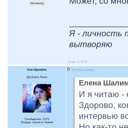
Может, со мною
____________
Я - личность 
вытворяю
14 апр, 11 22:40
Оля Шукайло
Как дела? / проект
[
] Zнята Team
Елена Шалим
И я читаю -
Здорово, ко
интервью в
Сообщения: 1375
Откуда: планета Земля
Но как-то не