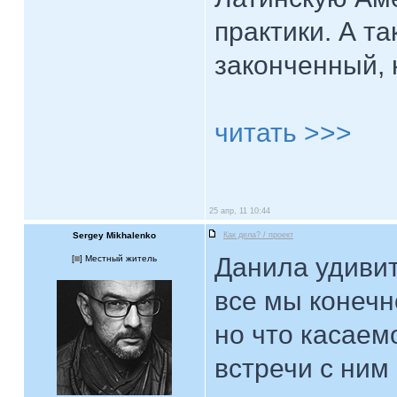
практики. А т
законченный, 
читать >>>
25 апр, 11 10:44
Sergey Mikhalenko
Как дела? / проект
Данила удивит
[
] Местный житель
все мы конечн
но что касаем
встречи с ним