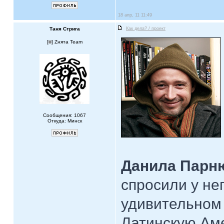
18 апр, 11 11:49
Таня Стрига
Как дела? / проект
[
] Zнята Team
Сообщения: 1067
Откуда: Минск
Данила Парн
спросили у не
удивительном 
Латинскую Аме