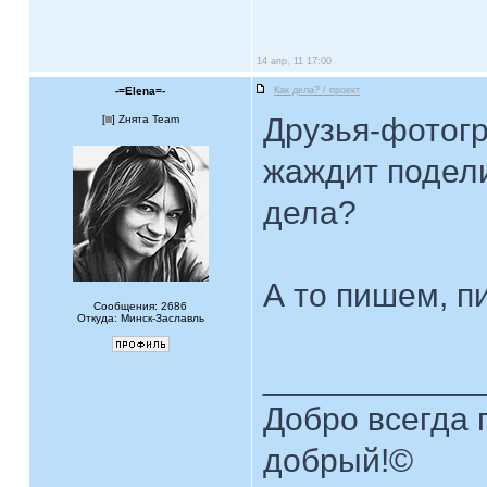
14 апр, 11 17:00
-=Elena=-
Как дела? / проект
Друзья-фотогр
[
] Zнята Team
жаждит подели
дела?
А то пишем, п
Сообщения: 2686
Откуда: Минск-Заславль
____________
Добро всегда п
добрый!©