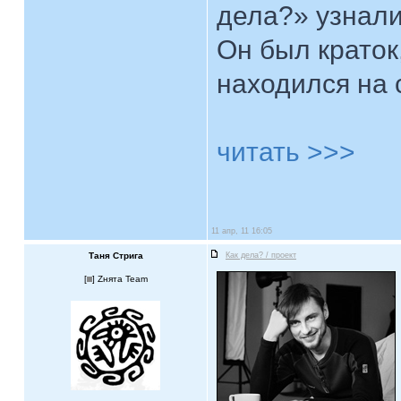
дела?» узнали
Он был краток,
находился на 
читать >>>
11 апр, 11 16:05
Таня Стрига
Как дела? / проект
[
] Zнята Team