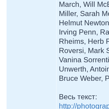
March, Will Mc
Miller, Sarah 
Helmut Newton,
Irving Penn, Ra
Rheims, Herb R
Roversi, Mark S
Vanina Sorrent
Unwerth, Antoin
Bruce Weber, P
Весь текст:
http://photogr