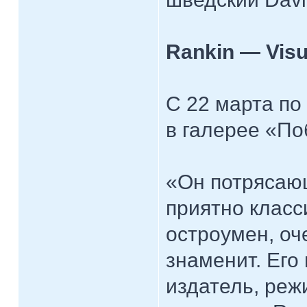
Rankin — Visu
С 22 марта по
в галерее «По
«Он потрясающ
приятно класс
остроумен, оч
знаменит. Его
издатель, реж