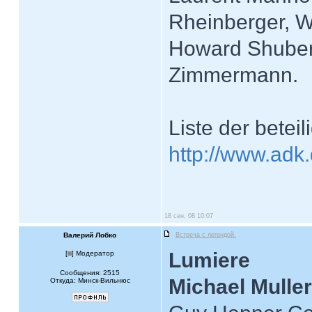
Rheinberger, W
Howard Shubert
Zimmermann.
Liste der beteil
http://www.adk
18 сен, 08 10:07
Валерий Лобко
Встреча с легендой.
Lumiere
[
] Модератор
Сообщения: 2515
Michael Muller
Откуда: Минск-Вильнюс