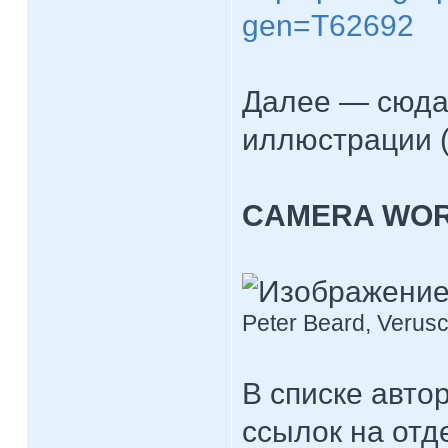
gen=T62692
Далее — сюда
иллюстрации (
CAMERA WO
Peter Beard, Verusc
В списке авто
ссылок на отд