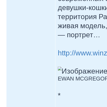
девушки-кошки)
территория Ра
живая модель,
— портрет…
http://www.win
EWAN MCGREGO
*