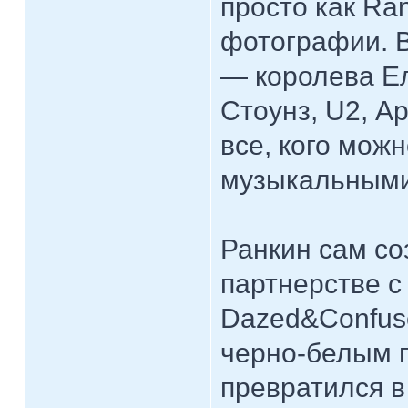
просто как Ra
фотографии. В
— королева Ел
Стоунз, U2, А
все, кого мож
музыкальными 
Ранкин сам соз
партнерстве с
Dazed&Confus
черно-белым п
превратился в