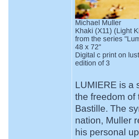
Michael Muller
Khaki (X11) (Light K
from the series "Lu
48 x 72"
Digital c print on lu
edition of 3
LUMIERE is a s
the freedom of 
Bastille. The s
nation, Muller r
his personal upr