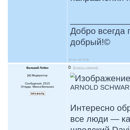
____________
Добро всегда п
добрый!©
18 сен, 08 12:58
Валерий Лобко
Встреча с легендой.
[
] Модератор
Сообщения: 2515
ARNOLD SCHWA
Откуда: Минск-Вильнюс
Интересно обр
все люди — ка
шведский Dav