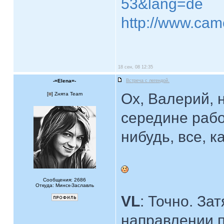
53&lang=de
http://www.cam
18 сен, 08 12:35
-=Elena=-
Встреча с легендой.
Ох, Валерий, 
[
] Zнята Team
середине рабо
нибудь, все, ка
Сообщения: 2686
Откуда: Минск-Заславль
VL
: Точно. За
направлении 