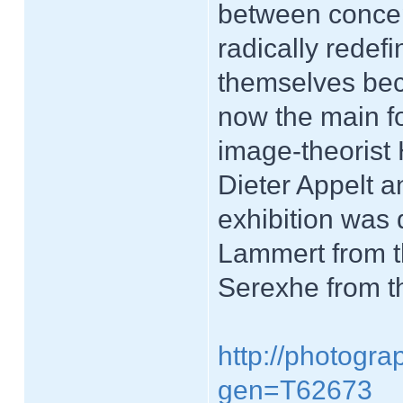
between concep
radically redefi
themselves be
now the main fo
image-theorist 
Dieter Appelt a
exhibition was 
Lammert from t
Serexhe from t
http://photogr
gen=T62673