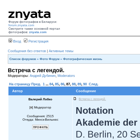
Форум фотографов в Беларуси:
forum.znyata.com
Смотрите также основной портал
фотографов:
znyata.com
Вход
Регистрация
Сообщения без ответов
|
Активные темы
Список форумов
»
Фото Форум
»
Фотографическая жизнь
Встреча с легендой.
Модераторы:
Андрей Дубинин
,
Moderators
На страницу
Пред.
1
...
84
,
85
,
86
,
87
,
88
,
89
,
90
След.
Автор
Сообщение
Валерий Лобко
Встреча с легендой.
Notation
[
] Модератор
Сообщения: 2515
Akademie der
Откуда: Минск-Вильнюс
D. Berlin, 20 