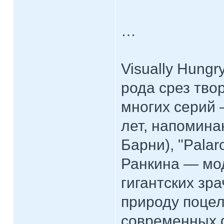
…
Visually Hungr
рода срез тво
многих серий 
лет, напомин
Барни), "Palaro
Ранкина — мод
гигантских зра
природу поцелу
современных ф