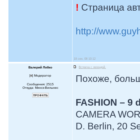
!
Страница авт
http://www.guy
18 сен, 08 10:12
Валерий Лобко
Встреча с легендой.
Похоже, боль
[
] Модератор
Сообщения: 2515
Откуда: Минск-Вильнюс
FASHION – 9 d
CAMERA WO
D. Berlin, 20 