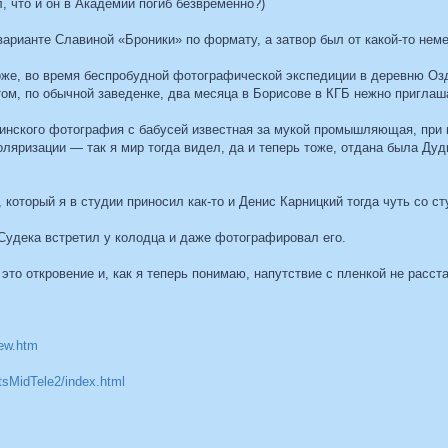
ал, что и он в Академии погиб безвременно?)
в варианте Славиной «Броники» по формату, а затвор был от какой-то нем
оже, во время беспробудной фотографической экспедиции в деревню Озд
ом, по обычной заведенке, два месяца в Борисове в КГБ нежно приглаш
инского фотография с бабусей известная за мукой промышляющая, при м
оляризации — так я мир тогда видел, да и теперь тоже, отдана была Дуд
 который я в студии приносил как-то и Денис Карницкий тогда чуть со с
 Судека встретил у колодца и даже фотографировал его.
 это откровение и, как я теперь понимаю, напутствие с пленкой не расс
iew.htm
tsMidTele2/index.html