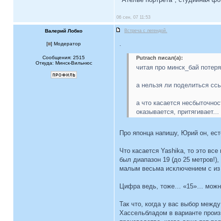
06 сен, 07 11:53
Валерий Лобко
Встреча с легендой.
.
[
] Модератор
Сообщения: 2515
Putrach писал(а):
Откуда: Минск-Вильнюс
читая про минск_бай потеря
а нельзя ли поделиться ссы
а что касается несбыточност
оказывается, притягивает...
Про японца напишу, Юрий он, ест
Что касается Yashika, то это в
был диапазон 19 (до 25 метров!),
малым весьма исключением с из 
Цифра ведь, тоже… «15»… можно 
Так что, когда у вас выбор межд
Хассельбладом в варианте произ