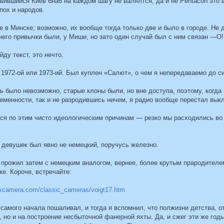
вившийся Киев 6на6 на каждом шагу не валялтся, да и не Pentacon это вс
ох и народов.
е в Минске; возможно, их вообще тогда только две и было в городе. Не 
него привычки были, у Миши, но зато один случай был с ним связан —О!
ду текст, это нечто.
, 1972-ой или 1973-ий. Был куплен «Салют», о чем я непередаваемо до 
 было невозможно, старые клоны были, но вне доступа, поэтому, когда
еменности, так и не разродившись ничем, я радио вообще перестал выкл
я по этим чисто идеологическим причинам — резко мы расходились во в
их девушек был явно не немецкий, поручусь железно.
прожил затем с немецким аналогом, вернее, более крутым прародителем 
е. Короче, встречайте:
ukcamera.com/classic_cameras/voigt17.htm
 самого начала пошаливал, и тогда я вспомнил, что полжизни детства, о
, но и на построение несбыточной фанерной яхты. Да, и сжег эти же г