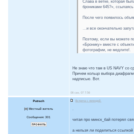
Слава в ветке, которая бы
брониками 645?», ссылаясь
После чего появилось объя
…и все окончательно запут
Поэтому, если вы можете п
«Бронику» вместе с объект
фотографии, не медлите!.
Не знаю что там в US NAVY со с
Причем кольцо выбора диафрагмы 
надписью. Вот.
06 сен, 07 7:56
Putrach
Встреча с легендой.
.
[
] Местный житель
Сообщения: 301
читая про минск_бай потерял свя
а нельзя ли поделиться ссылкой 