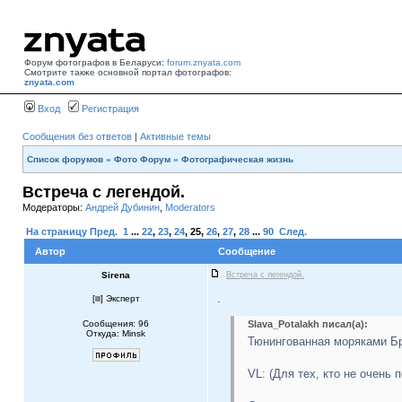
Форум фотографов в Беларуси:
forum.znyata.com
Смотрите также основной портал фотографов:
znyata.com
Вход
Регистрация
Сообщения без ответов
|
Активные темы
Список форумов
»
Фото Форум
»
Фотографическая жизнь
Встреча с легендой.
Модераторы:
Андрей Дубинин
,
Moderators
На страницу
Пред.
1
...
22
,
23
,
24
,
25
,
26
,
27
,
28
...
90
След.
Автор
Сообщение
Sirena
Встреча с легендой.
.
[
] Эксперт
Сообщения: 96
Slava_Potalakh писал(а):
Откуда: Minsk
Тюнингованная моряками Бр
VL: (Для тех, кто не очень 