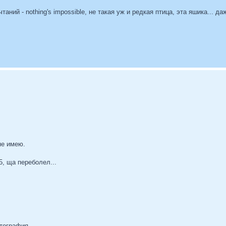
таний - nothing's impossible, не такая уж и редкая птица, эта яшика... д
не имею.
5, ща переболел...
отография.