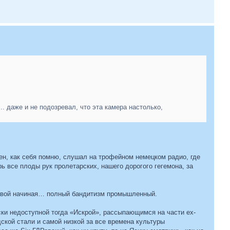
... даже и не подозревал, что эта камера настолько,
ен, как себя помню, слушал на трофейном немецком радио, где
ерь все плоды рук пролетарских, нашего дорогого гегемона, за
ервой начиная… полный бандитизм промышленный.
ски недоступной тогда «Искрой», рассыпающимся на части ex-
кой стали и самой низкой за все времена культуры