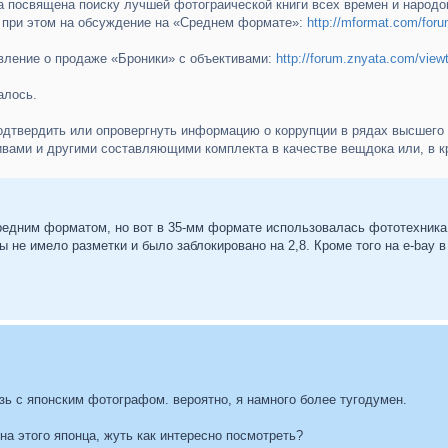
ла посвящена поиску лучшей фотограической книги всех времен и народ
 при этом на обсуждение на «Среднем формате»:
http://mformat.com/fo
вление о продаже «Броники» с объективами:
http://forum.znyata.com/view
алось.
одтвердить или опровергнуть информацию о коррупции в рядах высшего
ивами и другими составляющими комплекта в качестве вещдока или, в 
редним форматом, но вот в 35-мм формате использовалась фототехника
не имело разметки и было заблокировано на 2,8. Кроме того на e-bay в
зь с японским фотографом. вероятно, я намного более тугодумен.
на этого японца, жуть как интересно посмотреть?