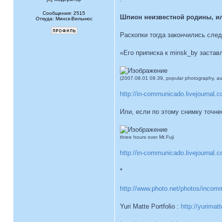
Сообщения: 2515
Шпион неизвестной родины, или
Откуда: Минск-Вильнюс
Раскопки тогда закончились сл
«Его приписка к minsk_by застав
(2007.08.01 09.39, popular photography, a
http://in-communicado.livejournal.
Или, если по этому снимку точнее
three hours over Mt.Fuji
http://in-communicado.livejournal.c
*
http://www.photo.net/photos/inco
Yuri Matte Portfolio :
http://yurimat