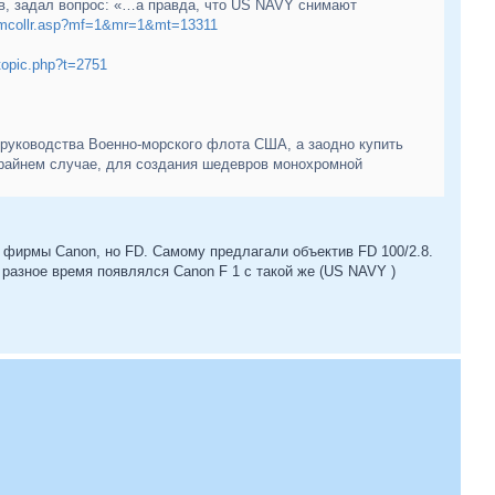
ов, задал вопрос: «…а правда, что US NAVY снимают
rumcollr.asp?mf=1&mr=1&mt=13311
topic.php?t=2751
 руководства Военно-морского флота США, а заодно купить
крайнем случае, для создания шедевров монохромной
 фирмы Canon, но FD. Самому предлагали объектив FD 100/2.8.
 разное время появлялся Canon F 1 с такой же (US NAVY )