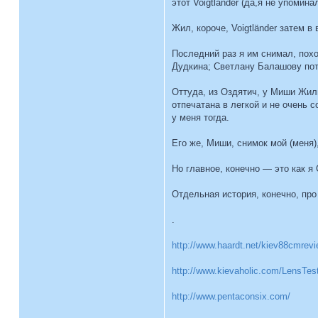
этот Voigtländer (да,я не упомин
Жил, короче, Voigtländer затем 
Последний раз я им снимал, пох
Дудкина; Светлану Балашову пот
Оттуда, из Оздятич, у Миши Жил
отпечатана в легкой и не очень с
у меня тогда.
Его же, Миши, снимок мой (меня),
Но главное, конечно — это как я
Отдельная история, конечно, про
.
http://www.haardt.net/kiev88cmrev
http://www.kievaholic.com/LensTes
http://www.pentaconsix.com/