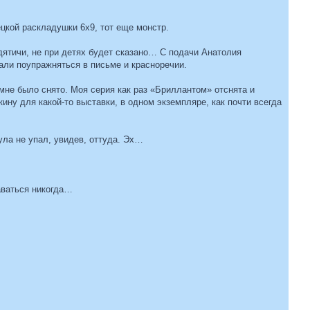
ецкой раскладушки 6x9, тот еще монстр.
ятичи, не при детях будет сказано… С подачи Анатолия
али поупражняться в письме и красноречии.
не было снято. Моя серия как раз «Бриллантом» отснята и
кину для какой-то выставки, в одном экземпляре, как почти всегда
тула не упал, увидев, оттуда. Эх…
таваться никогда…