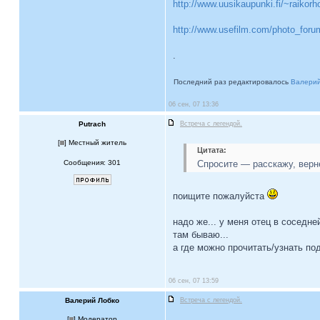
http://www.uusikaupunki.fi/~raikorho
http://www.usefilm.com/photo_foru
.
Последний раз редактировалось
Валерий
06 сен, 07 13:36
Putrach
Встреча с легендой.
[
] Местный житель
Цитата:
Сообщения: 301
Спросите — расскажу, верне
поищите пожалуйста
надо же... у меня отец в соседн
там бываю...
а где можно прочитать/узнать по
06 сен, 07 13:59
Валерий Лобко
Встреча с легендой.
.
[
] Модератор