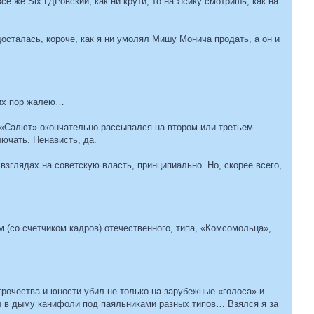
е же Six ГДРовский, как ни крути, то на Ясику смотришь, как на
досталась, короче, как я ни умолял Мишу Монича продать, а он и
сих пор жалею…
 «Салют» окончательно рассыпался на втором или третьем
ючать. Ненависть, да.
зглядах на советскую власть, принципиально. Но, скорее всего,
(со счетчиком кадров) отечественного, типа, «Комсомольца»,
трочества и юности убил не только на зарубежные «голоса» и
оды в дыму канифоли под паяльниками разных типов… Взялся я за