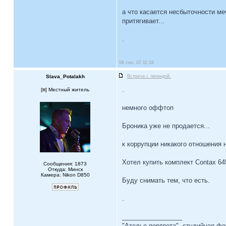
а что касается несбыточности меч
притягивает...
.
06 сен, 07 11:34
Slava_Potalakh
Встреча с легендой.
.
[
] Местный житель
немного оффтоп
Броника уже не продается...
к коррупции никакого отношения 
Хотел купить комплект Contax 64
Сообщения: 1873
Откуда: Минск
Камера: Nikon D850
Буду снимать тем, что есть.
.
_________________
"Ателье портрета", студийная ф