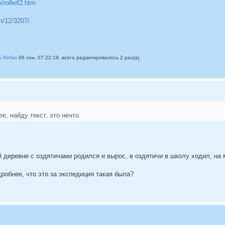
/rolleif2.htm
m/12/3207/
 Лобко
06 сен, 07 22:19, всего редактировалось 2 раз(а).
е, найду текст, это нечто.
ей деревне с оздятичами родился и вырос, в оздятичи в школу ходил, на
дробнее, что это за экспедиция такая была?