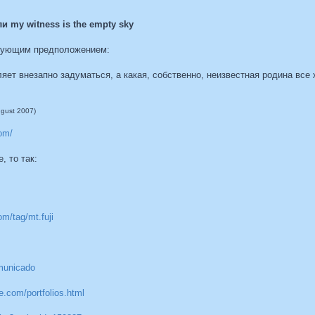
 my witness is the empty sky
едующим предположением:
ляет внезапно задуматься, а какая, собственно, неизвестная родина вс
ugust 2007)
com/
, то так:
om/tag/mt.fuji
mmunicado
te.com/portfolios.html