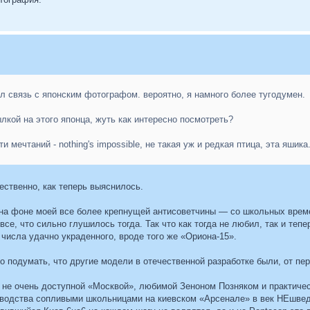
л связь с японским фотографом. вероятно, я намного более тугодумен.
лкой на этого японца, жуть как интересно посмотреть?
и мечтаний - nothing's impossible, не такая уж и редкая птица, эта яшика
ественно, как теперь выяснилось.
се на фоне моей все более крепнущей антисоветчины — со школьных врем
 все, что сильно глушилось тогда. Так что как тогда не любил, так и теп
числа удачно украденного, вроде того же «Ориона-15».
подумать, что другие модели в отечественной разработке были, от п
у не очень доступной «Москвой», любимой Зеноном Позняком и практиче
водства сопливыми школьницами на киевском «Арсенале» в век НЕшведс