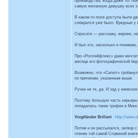
производства, когда даже тот поя
самую желанную девушку всех эп
В каком-то поле доступа были дв
собирался уже было. Вредные у 
Спросите — расскажу, вернее, най
И был это, насколько я понимаю
Про «Роллейфлекс» даже мечтать
месяце его фотографической бер
Возможно, что «Салют» гробанулс
по причинам, указанным выше.
Ручки не те, да. И зад у киевск
Поэтому большую часть карьеры 
попадались такие трофеи в Минск
Voigtländer Brillant
:
http://www.
Потом и он рассыпался, затвор с
чтение той самой Славиной книги