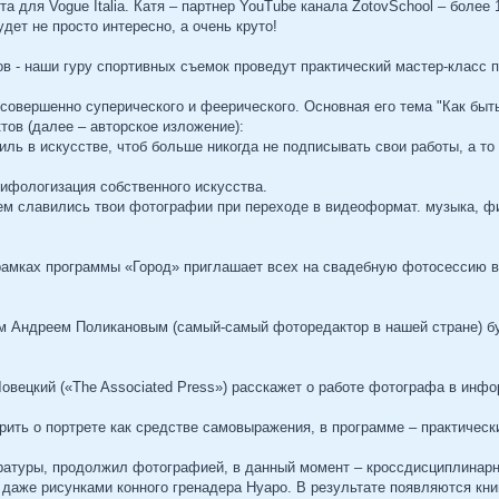
та для Vogue Italia. Катя – партнер YouTube канала ZotovSchool – более
дет не просто интересно, а очень круто!
в - наши гуру спортивных съемок проведут практический мастер-класс 
совершенно суперического и феерического. Основная его тема "Как быть 
тов (далее – авторское изложение):
тиль в искусстве, чтоб больше никогда не подписывать свои работы, а то 
Мифологизация собственного искусства.
чем славились твои фотографии при переходе в видеоформат. музыка, ф
рамках программы «Город» приглашает всех на свадебную фотосессию в 
 Андреем Поликановым (самый-самый фоторедактор в нашей стране) бу
овецкий («The Associated Press») расскажет о работе фотографа в инфо
ить о портрете как средстве самовыражения, в программе – практическ
ратуры, продолжил фотографией, в данный момент – кроссдисциплинарн
даже рисунками конного гренадера Нуаро. В результате появляются книг