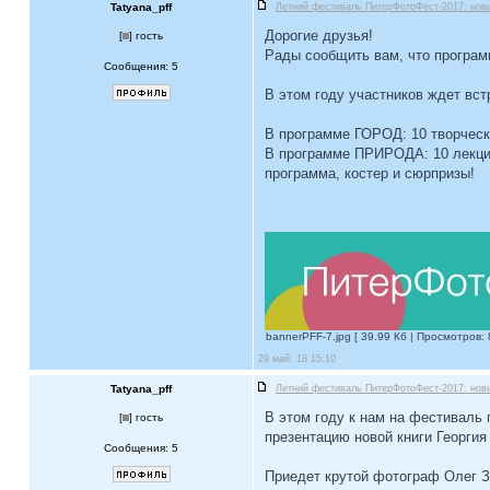
Tatyana_pff
Летний фестиваль ПитерФотоФест-2017: нов
Дорогие друзья!
[
] гость
Рады сообщить вам, что програ
Сообщения: 5
В этом году участников ждет вст
В программе ГОРОД: 10 творческ
В программе ПРИРОДА: 10 лекций
программа, костер и сюрпризы!
bannerPFF-7.jpg [ 39.99 Кб | Просмотров: 
29 май, 18 15:10
Tatyana_pff
Летний фестиваль ПитерФотоФест-2017: нов
В этом году к нам на фестиваль
[
] гость
презентацию новой книги Георгия
Сообщения: 5
Приедет крутой фотограф Олег Зо