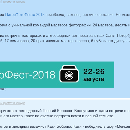
ый формат и конкурс
мма
ПитерФотоФеста-2018
приобрела, наконец, четкие очертания. Ее мо
реча с уникальной командой мастеров фотографии. 24 мастера, десять 
их встреч в мастерских и атмосферных арт-пространствах Санкт-Петер
, 17 семинаров, 20 практических мастер-классов, 6 публичных дискусси
809 ]
ый формат и конкурс
 приезжает легендарный Георгий Колосов. Волнуемся и ждем встречи с 
 и его мастер-класс по съемке портрета почти в полной темноте.
тов и звездный визажист Катя Бобкова. Катя - победитель шоу «Мейкап