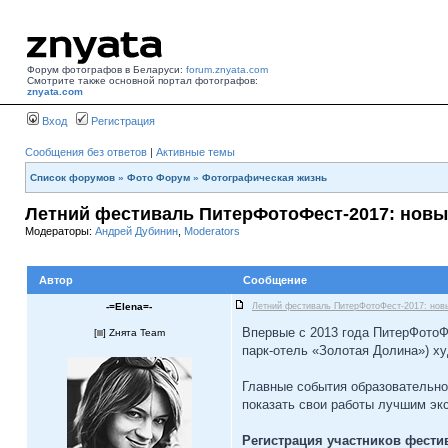
Форум фотографов в Беларуси:
forum.znyata.com
Смотрите также основной портал фотографов:
znyata.com
Вход
Регистрация
Сообщения без ответов
|
Активные темы
Список форумов
»
Фото Форум
»
Фотографическая жизнь
Летний фестиваль ПитерФотоФест-2017: новы
Модераторы:
Андрей Дубинин
,
Moderators
Автор
Сообщение
-=Elena=-
Летний фестиваль ПитерФотоФест-2017: нов
Впервые с 2013 года ПитерФотоФ
[
] Zнята Team
парк-отель «Золотая Долина») х
Главные события образовательно
показать свои работы лучшим эк
Регистрация участников фести