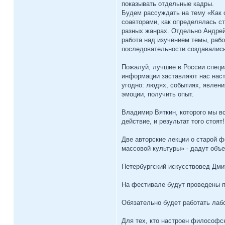
показывать отдельные кадры.
Будем рассуждать на тему «Как с
соавторами, как определялась ст
разных жанрах. Отдельно Андрей 
работа над изучением темы, рабо
последовательности создавались
Пожалуй, лучшие в России специ
информации заставляют нас наст
угодно: людях, событиях, явлени
эмоции, получить опыт.
Владимир Вяткин, которого мы вс
действие, и результат того стоят!
Две авторские лекции о старой 
массовой культуры» - дадут объ
Петербургский искусствовед Дмит
На фестивале будут проведены п
Обязательно будет работать лаб
Для тех, кто настроен философск