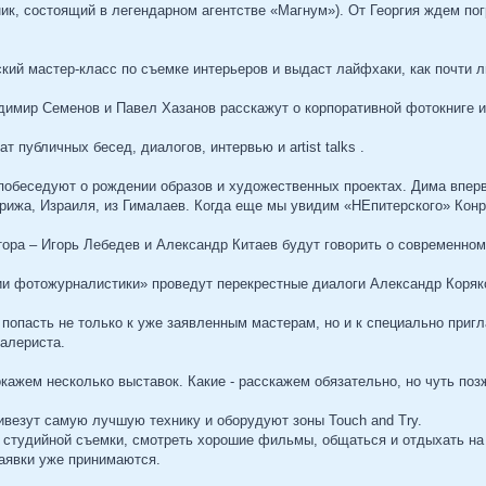
ик, состоящий в легендарном агентстве «Магнум»). От Георгия ждем пог
ский мастер-класс по съемке интерьеров и выдаст лайфхаки, как почти 
имир Семенов и Павел Хазанов расскажут о корпоративной фотокниге и к
 публичных бесед, диалогов, интервью и artist talks .
побеседуют о рождении образов и художественных проектах. Дима вперв
арижа, Израиля, из Гималаев. Когда еще мы увидим «НЕпитерского» Кон
тора – Игорь Лебедев и Александр Китаев будут говорить о современно
и фотожурналистики» проведут перекрестные диалоги Александр Коряко
попасть не только к уже заявленным мастерам, но и к специально приг
галериста.
ажем несколько выставок. Какие - расскажем обязательно, но чуть поз
ивезут самую лучшую технику и оборудуют зоны Touch and Try.
студийной съемки, смотреть хорошие фильмы, общаться и отдыхать на а
аявки уже принимаются.