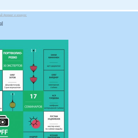
ый формат и конкурс
g]