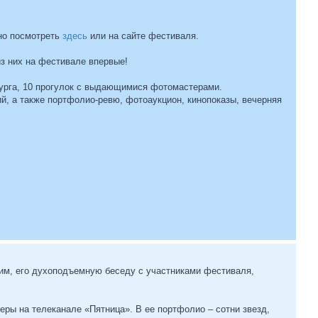
жно посмотреть
здесь
или на сайте фестиваля.
из них на фестивале впервые!
бурга, 10 прогулок с выдающимися фотомастерами.
й, а также портфолио-ревю, фотоаукцион, кинопоказы, вечерняя
ним, его духоподъемную беседу с участниками фестиваля,
еры на телеканале «Пятница». В ее портфолио – сотни звезд,