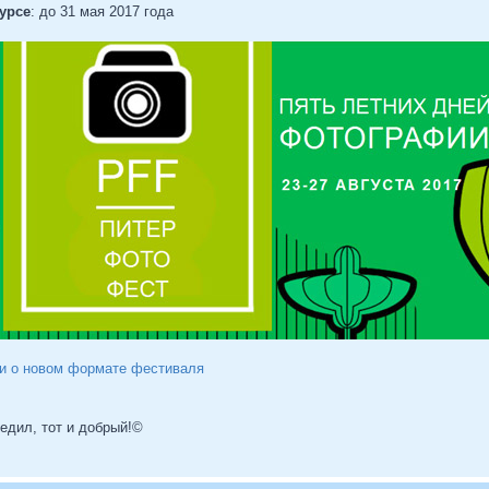
урсе
: до 31 мая 2017 года
 и о новом формате фестиваля
бедил, тот и добрый!©