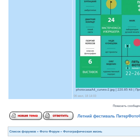
photocasaA4_curves-2.jpg [ 220.85 Кб | Пр
06 июл, 18 14:03
Показать сообщен
Летний фестиваль ПитерФотоФ
Список форумов
»
Фото Форум
»
Фотографическая жизнь