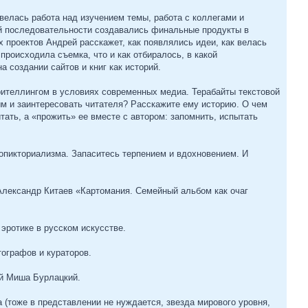
велась работа над изучением темы, работа с коллегами и
кой последовательности создавались финальные продукты в
х проектов Андрей расскажет, как появлялись идеи, как велась
происходила съемка, что и как отбиралось, в какой
 создании сайтов и книг как историй.
рителлингом в условиях современных медиа. Терабайты текстовой
м и заинтересовать читателя? Расскажите ему историю. О чем
тать, а «прожить» ее вместе с автором: запомнить, испытать
еопикториализма. Запаситесь терпением и вдохновением. И
Александр Китаев «Картомания. Семейный альбом как очаг
эротике в русском искусстве.
ографов и кураторов.
ей Миша Бурлацкий.
а (тоже в представлении не нуждается, звезда мирового уровня,