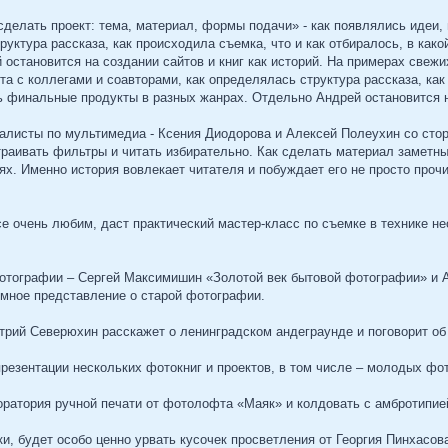
делать проект: тема, материал, формы подачи» - как появлялись идеи, 
руктура рассказа, как происходила съемка, что и как отбиралось, в ка
остановится на создании сайтов и книг как историй. На примерах свежи
та с коллегами и соавторами, как определялась структура рассказа, как 
 финальные продукты в разных жанрах. Отдельно Андрей остановится на
алисты по мультимедиа - Ксения Диодорова и Алексей Полеухин со сто
раивать фильтры и читать избирательно. Как сделать материал заметны
ях. Именно история вовлекает читателя и побуждает его не просто прочи
е очень любим, даст практический мастер-класс по съемке в технике н
фотографии – Сергей Максимишин «Золотой век бытовой фотографии» и 
емное представление о старой фотографии.
рий Северюхин расскажет о ленинградском андеграунде и поговорит об 
резентации нескольких фотокниг и проектов, в том числе – молодых фот
оратория ручной печати от фотолофта «Маяк» и колдовать с амбротипи
и, будет особо ценно урвать кусочек просветления от Георгия Пинхасов