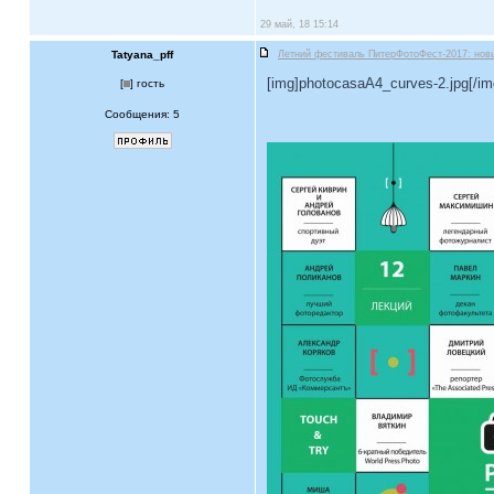
29 май, 18 15:14
Tatyana_pff
Летний фестиваль ПитерФотоФест-2017: нов
[img]photocasaA4_curves-2.jpg[/im
[
] гость
Сообщения: 5