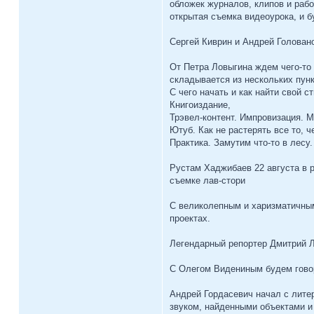
обложек журналов, клипов и рабо
открытая съемка видеоурока, и бу
Сергей Киврин и Андрей Головано
От Петра Ловыгина ждем чего-то 
складывается из нескольких пунк
С чего начать и как найти свой с
Книгоиздание,
Трэвел-контент. Импровизация. 
Ютуб. Как не растерять все то, 
Практика. Замутим что-то в лесу.
Рустам Хаджибаев 22 августа в 
съемке лав-стори
С великолепным и харизматичным
проектах.
Легендарный репортер Дмитрий Л
С Олегом Видениным будем говор
Андрей Гордасевич начал с лите
звуком, найденными объектами и 