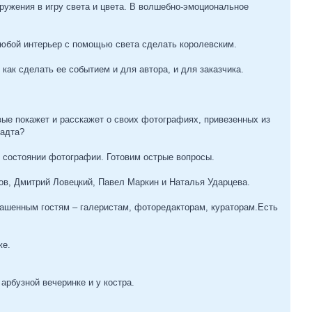
ружения в игру света и цвета. В волшебно-эмоциональное
любой интерьер с помощью света сделать королевским.
ак сделать ее событием и для автора, и для заказчика.
ые покажет и расскажет о своих фотографиях, привезенных из
радта?
м состоянии фотографии. Готовим острые вопросы.
в, Дмитрий Ловецкий, Павел Маркин и Наталья Ударцева.
лашенным гостям – галеристам, фоторедакторам, кураторам.Есть
же.
рбузной вечеринке и у костра.