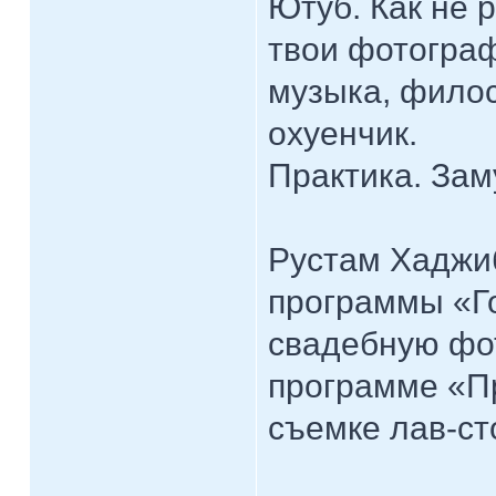
Ютуб. Как не 
твои фотограф
музыка, филос
охуенчик.
Практика. Заму
Рустам Хаджиб
программы «Го
свадебную фот
программе «Пр
съемке лав-ст