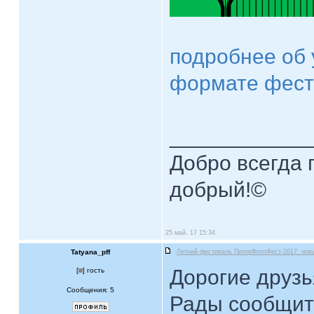
подробнее об 
формате фест
____________
Добро всегда п
добрый!©
25 май, 17 15:34
Tatyana_pff
Летний фестиваль ПитерФотоФест-2017: нов
Дорогие друзь
[
] гость
Сообщения: 5
Рады сообщит