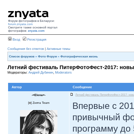
Форум фотографов в Беларуси:
forum.znyata.com
Смотрите также основной портал
фотографов:
znyata.com
Вход
Регистрация
Сообщения без ответов
|
Активные темы
Список форумов
»
Фото Форум
»
Фотографическая жизнь
Летний фестиваль ПитерФотоФест-2017: новы
Модераторы:
Андрей Дубинин
,
Moderators
Автор
Сообщение
-=Elena=-
Летний фестиваль ПитерФотоФест-2017: нов
Впервые с 20
[
] Zнята Team
привычный фо
программу до 