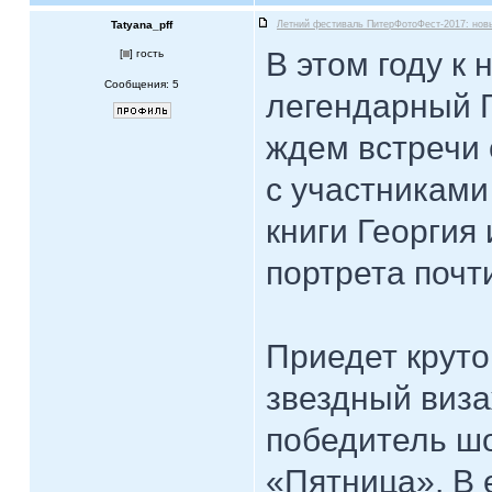
Tatyana_pff
Летний фестиваль ПитерФотоФест-2017: нов
В этом году к
[
] гость
Сообщения: 5
легендарный Г
ждем встречи 
с участниками
книги Георгия 
портрета почт
Приедет круто
звездный виза
победитель ш
«Пятница». В 