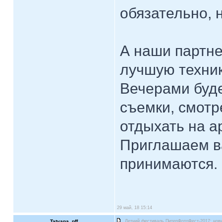
обязательно, н
А наши партне
лучшую техник
Вечерами буд
съемки, смот
отдыхать на а
Приглашаем ва
принимаются.
29 май, 18 15:14
Tatyana_pff
Летний фестиваль ПитерФотоФест-2017: нов