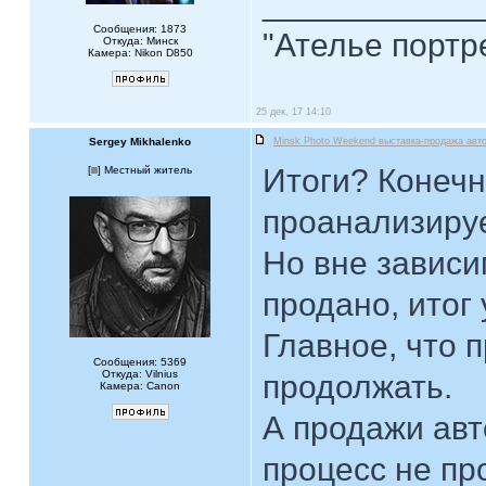
____________
Сообщения: 1873
"Ателье портр
Откуда: Минск
Камера: Nikon D850
25 дек, 17 14:10
Sergey Mikhalenko
Minsk Photo Weekend выставка-продажа авт
Итоги? Конечн
[
] Местный житель
проанализируе
Но вне зависим
продано, итог
Главное, что 
Сообщения: 5369
Откуда: Vilnius
продолжать.
Камера: Canon
А продажи ав
процесс не пр