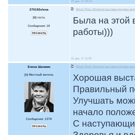
25 дек, 17 20:10
270192elena
Minsk Photo Weekend выставка-продажа авт
Была на этой 
[
] гость
Сообщения: 16
работы)))
31 дек, 17 11:00
Елена Шалимо
Minsk Photo Weekend выставка-продажа авт
Хорошая выст
[
] Местный житель
Правильный п
Улучшать можн
начало полож
Сообщения: 1378
С наступающи
Здоровья и вд