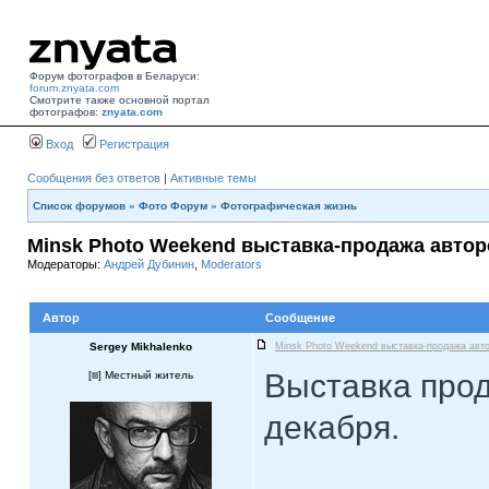
Форум фотографов в Беларуси:
forum.znyata.com
Смотрите также основной портал
фотографов:
znyata.com
Вход
Регистрация
Сообщения без ответов
|
Активные темы
Список форумов
»
Фото Форум
»
Фотографическая жизнь
Minsk Photo Weekend выставка-продажа авто
Модераторы:
Андрей Дубинин
,
Moderators
Автор
Сообщение
Sergey Mikhalenko
Minsk Photo Weekend выставка-продажа авт
Выставка прод
[
] Местный житель
декабря.