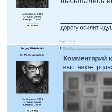
высылались им
Сообщения: 5369
Откуда: Vilnius
____________
Камера: Canon
дорогу осилит идущ
18 дек, 17 0:29
Sergey Mikhalenko
Minsk Photo Weekend выставка-продажа авт
[
] Местный житель
Комментарий к
выставка-прода
Сообщения: 5369
Откуда: Vilnius
Камера: Canon