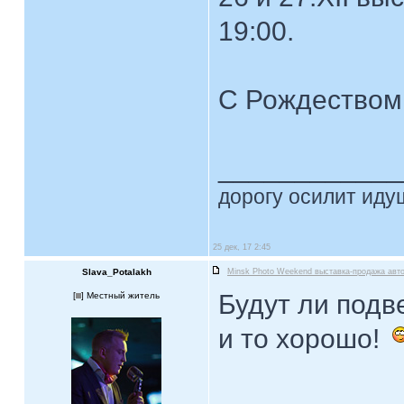
19:00.
С Рождеством!
____________
дорогу осилит идущ
25 дек, 17 2:45
Slava_Potalakh
Minsk Photo Weekend выставка-продажа авт
Будут ли подв
[
] Местный житель
и то хорошо!