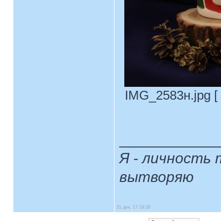
IMG_2583н.jpg [ 
____________
Я - личность 
вытворяю
31 дек, 17 19:28