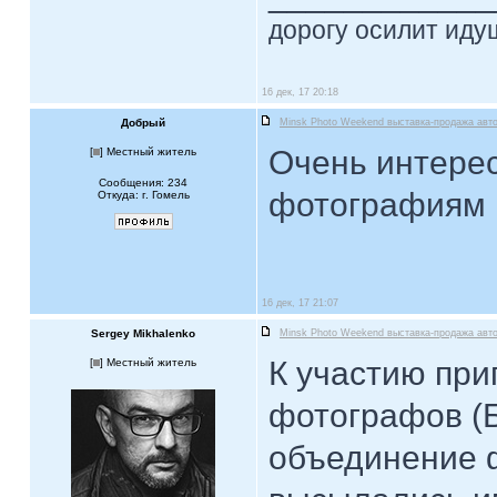
дорогу осилит идущ
16 дек, 17 20:18
Добрый
Minsk Photo Weekend выставка-продажа авт
Очень интерес
[
] Местный житель
Сообщения: 234
фотографиям м
Откуда: г. Гомель
16 дек, 17 21:07
Sergey Mikhalenko
Minsk Photo Weekend выставка-продажа авт
К участию пр
[
] Местный житель
фотографов (
объединение ф