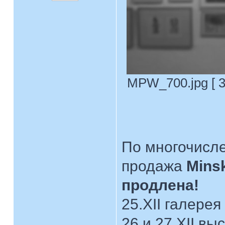
MPW_700.jpg [ 3
По многочисл
продажа
Mins
продлена!
25.XII галерея
26 и 27.XII вы