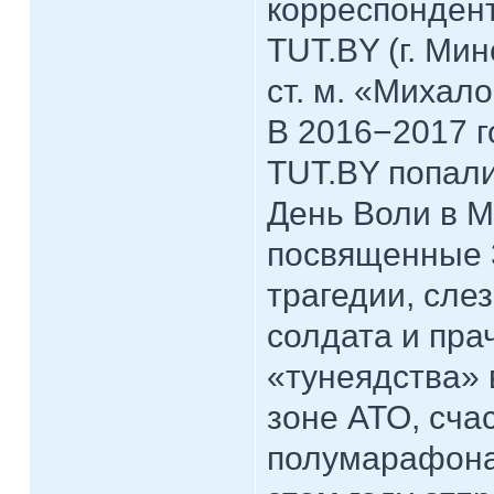
корреспонден
TUT.BY (г. Мин
ст. м. «Михал
В 2016−2017 г
TUT.BY попал
День Воли в М
посвященные 
трагедии, сле
солдата и пра
«тунеядства» 
зоне АТО, сча
полумарафона 