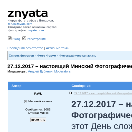
Форум фотографов в Беларуси:
forum.znyata.com
Смотрите также основной портал
фотографов:
znyata.com
Вход
Регистрация
Сообщения без ответов
|
Активные темы
Список форумов
»
Фото Форум
»
Фотографическая жизнь
27.12.2017 – настоящий Минский Фотографиче
Модераторы:
Андрей Дубинин
,
Moderators
Автор
Сообщение
PaVL
27.12.2017 – настоящий Минский Фотографич
27.12.2017 –
[
] Местный житель
Сообщения: 1083
Фотографиче
Откуда: Минск
этот День сло