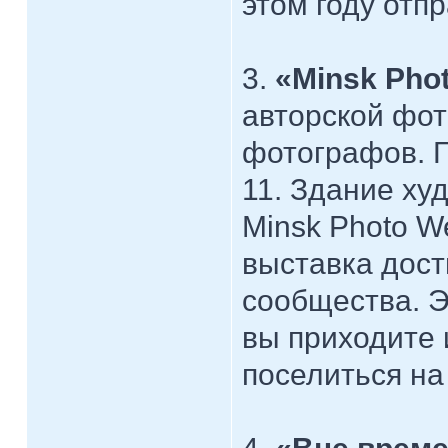
этом году отп
3.
«Minsk Pho
авторской фо
фотографов. Г
11. Здание ху
Minsk Photo W
выставка дос
сообщества. Э
вы приходите 
поселиться на