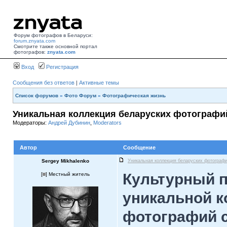
Форум фотографов в Беларуси:
forum.znyata.com
Смотрите также основной портал
фотографов:
znyata.com
Вход
Регистрация
Сообщения без ответов
|
Активные темы
Список форумов
»
Фото Форум
»
Фотографическая жизнь
Уникальная коллекция беларуских фотографи
Модераторы:
Андрей Дубинин
,
Moderators
Автор
Сообщение
Sergey Mikhalenko
Уникальная коллекция беларуских фотограф
Культурный п
[
] Местный житель
уникальной к
фотографий с