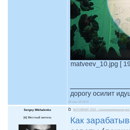
matveev_10.jpg [ 1
____________
дорогу осилит идущ
05 ноя, 18 19:57
Sergey Mikhalenko
ФОТОКРАФТ 2018 - специализированная выс
Как зарабатыв
[
] Местный житель