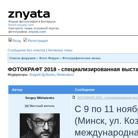
Форум фотографов в Беларуси:
forum.znyata.com
Смотрите также основной портал
фотографов:
znyata.com
Вход
Регистрация
Сообщения без ответов
|
Активные темы
Список форумов
»
Фото Форум
»
Фотографическая жизнь
ФОТОКРАФТ 2018 - специализированная выста
Модераторы:
Андрей Дубинин
,
Moderators
Автор
Сообщение
Sergey Mikhalenko
ФОТОКРАФТ 2018 - специализированная выс
С 9 по 11 ноя
[
] Местный житель
(Минск, ул. Ко
международна