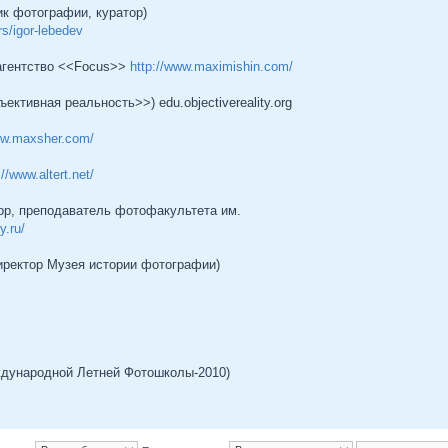
ик фотографии, куратор)
rs/igor-lebedev
агентство <<Focus>>
http://www.maximishin.com/
ктивная реальность>>) edu.objectivereality.org
ww.maxsher.com/
://www.altert.net/
ор, преподаватель фотофакультета им.
y.ru/
иректор Музея истории фотографии)
ждународной Летней Фотошколы-2010)