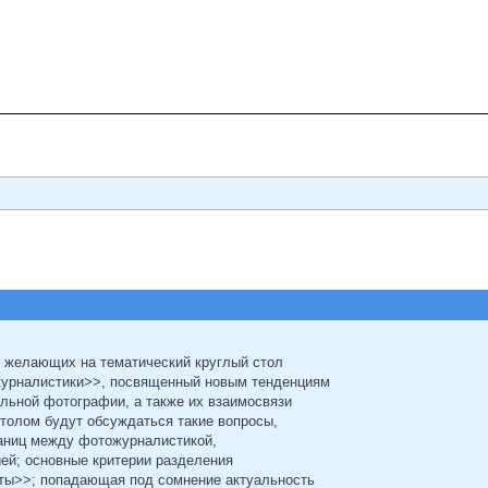
х желающих на тематический круглый стол
урналистики>>, посвященный новым тенденциям
льной фотографии, а также их взаимосвязи
столом будут обсуждаться такие вопросы,
раниц между фотожурналистикой,
ей; основные критерии разделения
ты>>; попадающая под сомнение актуальность