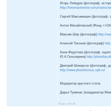
Игорь Лебедев (фотограф, истор
http://fotomasterskie.ru/ru/instructo
Сергей Максимишин (фотограф, 
Антон Михайловский (Фонд <<Объе
Макcим Шер (фотограф)
http://w
Алексей Тихонов (фотограф)
http
Анна Федотова (фотограф, курат
Ю.А.Гальперина)
http://photofacult
Дмитрий Шнеерсон (фотограф, д
http://www.photohismus.spb.ru/
Модератор круглого стола:
Дарья Туминас (координатор Ме
05 июл, 19 5:28