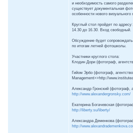
и необходимость самого разделен
существует документальная фот
особенности нового визуального 
Круглый стол пройдет по адресу: 
14.30 до 16.30. Вход свободный.
Обсуждение будет сопровождать
по итогам летней фотошколы.
Участники круглого стола:
Клодин Дори (фотограф, агентс
Гийом Эрбо (фотограф, агентство 
Management>>http://www.institute
Александр Гронский (фотограф, а
http://www.alexandergronsky.com/
Екатерина Богачевская (фотограф
http://liberty.su/liberty/
Александра Деменкова (фотограф
http://www.alexandrademenkova.c