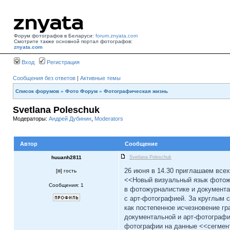
Форум фотографов в Беларуси:
forum.znyata.com
Смотрите также основной портал фотографов:
znyata.com
Вход
Регистрация
Сообщения без ответов
|
Активные темы
Список форумов
»
Фото Форум
»
Фотографическая жизнь
Svetlana Poleschuk
Модераторы:
Андрей Дубинин
,
Moderators
Автор
Сообщение
huuanh2811
Svetlana Poleschuk
26 июня в 14.30 приглашаем все
[
] гость
<<Новый визуальный язык фотож
Сообщения: 1
в фотожурналистике и документа
с арт-фотографией. За круглым 
как постепенное исчезновение г
документальной и арт-фотографи
фотографии на данные <<сегмен