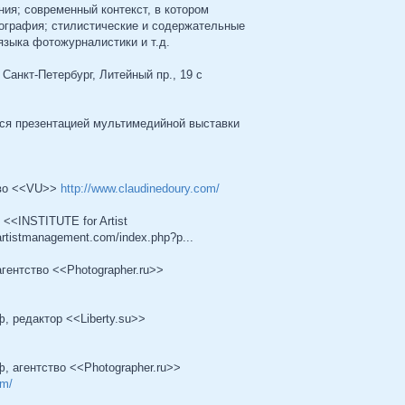
ия; современный контекст, в котором
ография; стилистические и содержательные
языка фотожурналистики и т.д.
Санкт-Петербург, Литейный пр., 19 с
ся презентацией мультимедийной выставки
тво <<VU>>
http://www.claudinedoury.com/
<<INSTITUTE for Artist
artistmanagement.com/index.php?p...
гентство <<Photographer.ru>>
, редактор <<Liberty.su>>
, агентство <<Photographer.ru>>
om/