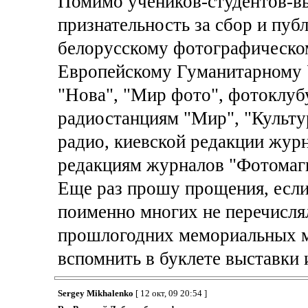
Помимо учеников-студентов-в
признательность за сбор и пуб
белорусскому фотографическом
Европейскому Гуманитарному У
"Нова", "Мир фото", фотоклуб
радиостанциям "Мир", "Культу
радио, киевской редакции журн
редакциям журналов "Фотомаги
Еще раз прошу прощения, если 
поименно многих не перечислял
прошлогодних мемориальных ме
вспомнить в буклете выставки 
Sergey Mikhalenko
[ 12 окт, 09 20:54 ]