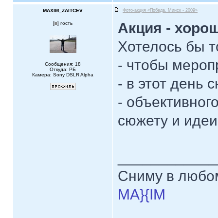
MAXIM_ZAITCEV
Фото-акция «Победа. Минск - 2009»
Акция - хорош
[
] гость
Хотелось бы т
- чтобы мероп
Сообщения: 18
Откуда: PБ
Камера: Sony DSLR Alpha
- в этот день
- объективног
сюжету и идеи
____________
Сниму в любом
MA}{IM