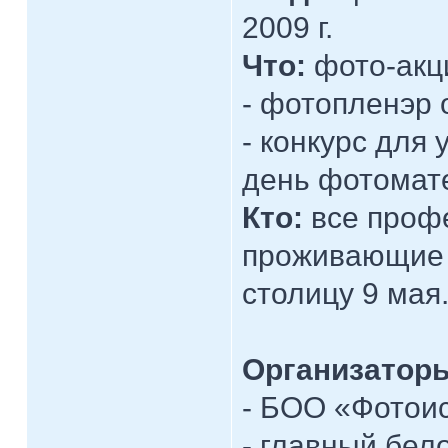
2009 г.
Что:
фото-акци
- фотопленэр о
- конкурс для
день фотомат
Кто:
все проф
проживающие 
столицу 9 мая
Организатор
- БОО «Фотоис
- главный бел