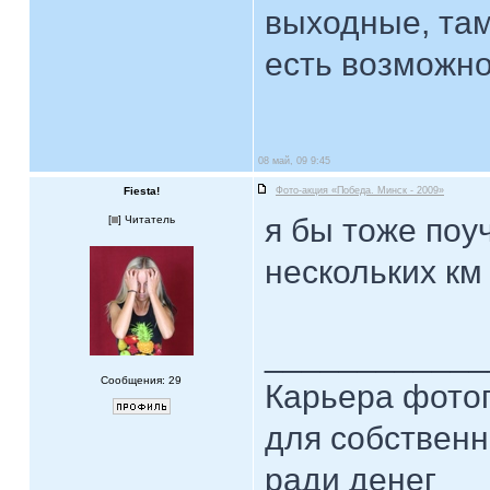
выходные, там
есть возможнос
08 май, 09 9:45
Fiesta!
Фото-акция «Победа. Минск - 2009»
я бы тоже поу
[
] Читатель
нескольких км 
____________
Сообщения: 29
Карьера фотог
для собственн
ради денег