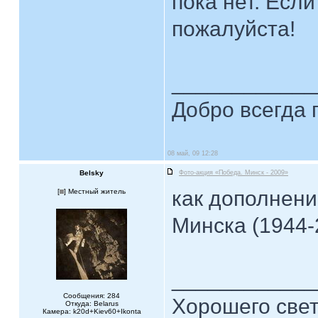
пока нет. Если
пожалуйста!
____________
Добро всегда 
08 май, 09 12:28
Belsky
Фото-акция «Победа. Минск - 2009»
как дополнени
[
] Местный житель
Минска (1944-
____________
Сообщения: 284
Хорошего свет
Откуда: Belarus
Камера: k20d+Kiev60+Ikonta