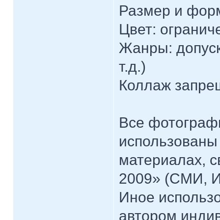
Размер и форм
Цвет: огранич
Жанры: допуск
т.д.)
Коллаж запре
Все фотографи
использованы
материалах, с
2009» (СМИ, И
Иное использ
автором инди