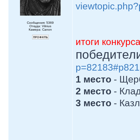
viewtopic.php
Сообщения: 5369
Откуда: Vilnius
Камера: Canon
итоги конкурс
победител
p=82183#p821
1 место
- Щер
2 место
- Кла
3 место
- Каз