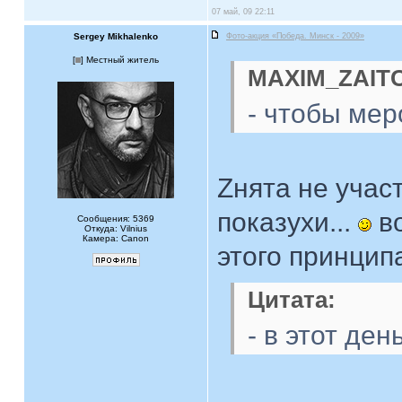
07 май, 09 22:11
Sergey Mikhalenko
Фото-акция «Победа. Минск - 2009»
[
] Местный житель
MAXIM_ZAITC
- чтобы мер
Zнята не учас
показухи...
во
Сообщения: 5369
Откуда: Vilnius
Камера: Canon
этого принципа
Цитата:
- в этот де