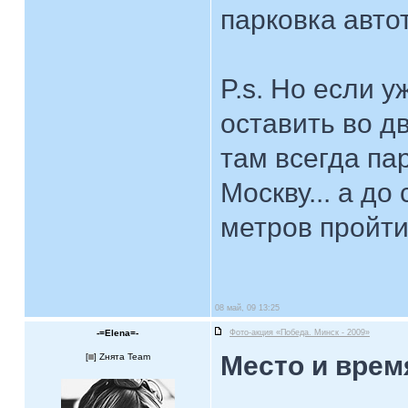
парковка авто
P.s. Но если 
оставить во д
там всегда па
Москву... а д
метров пройти
08 май, 09 13:25
-=Elena=-
Фото-акция «Победа. Минск - 2009»
Место и врем
[
] Zнята Team