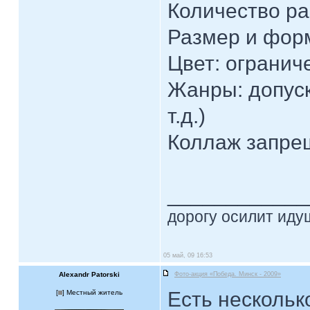
Количество ра
Размер и форм
Цвет: огранич
Жанры: допуск
т.д.)
Коллаж запре
____________
дорогу осилит идущ
05 май, 09 16:53
Alexandr Patorski
Фото-акция «Победа. Минск - 2009»
Есть нескольк
[
] Местный житель