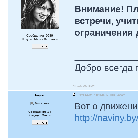
Внимание! Пл
встречи, учи
ограничения 
Сообщения: 2686
Откуда: Минск-Заславль
____________
Добро всегда 
08 май, 09 18:02
kapriz
Фото-акция «Победа. Минск - 2009»
Вот о движени
[
] Читатель
Сообщения: 24
http://naviny.
Откуда: Минск