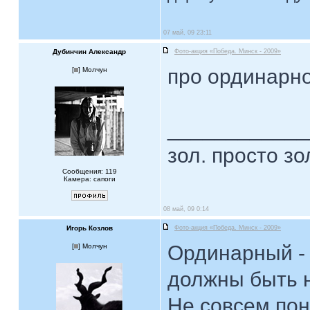
07 май, 09 23:11
Дубинчин Александр
Фото-акция «Победа. Минск - 2009»
про ординарно
[
] Молчун
____________
зол. просто зо
Сообщения: 119
Камера: сапоги
08 май, 09 0:14
Игорь Козлов
Фото-акция «Победа. Минск - 2009»
Ординарный -
[
] Молчун
должны быть 
Не совсем поня