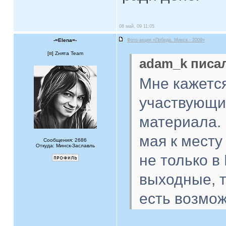
08 май, 09 11:05
-=Elena=-
Фото-акция «Победа. Минск - 2009»
[
] Zнята Team
adam_k писал
Мне кажется
участвующих
материала. 
мая к месту
Сообщения: 2686
Откуда: Минск-Заславль
не только в
выходные, т
есть возмож