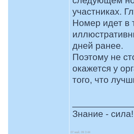
следующем но
участниках. Г
Номер идет в 
иллюстративны
дней ранее.
Поэтому не ст
окажется у ор
того, что луч
____________
Знание - сила!
07 май, 09 3:44