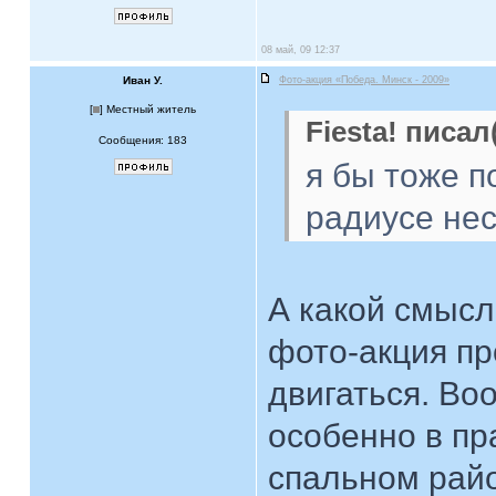
08 май, 09 12:37
Иван У.
Фото-акция «Победа. Минск - 2009»
[
] Местный житель
Fiesta! писал(
Сообщения: 183
я бы тоже п
радиусе нес
А какой смысл
фото-акция п
двигаться. Во
особенно в пра
спальном райо