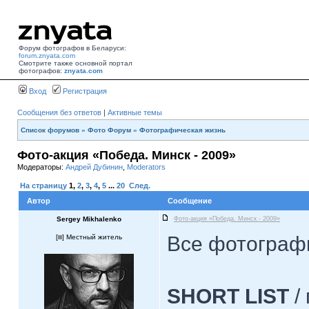
Форум фотографов в Беларуси:
forum.znyata.com
Смотрите также основной портал
фотографов:
znyata.com
Вход
Регистрация
Сообщения без ответов
|
Активные темы
Список форумов
»
Фото Форум
»
Фотографическая жизнь
Фото-акция «Победа. Минск - 2009»
Модераторы:
Андрей Дубинин
,
Moderators
На страницу
1
,
2
,
3
,
4
,
5
...
20
След.
Автор
Сообщение
Sergey Mikhalenko
Фото-акция «Победа. Минск - 2009»
Все фотограф
[
] Местный житель
SHORT LIST
/