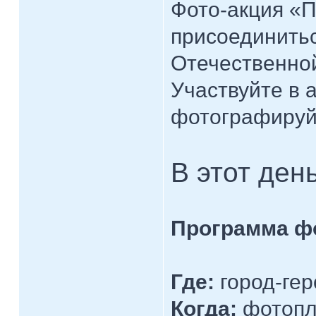
Фото-акция «П
присоединитьс
Отечественной
Участвуйте в 
фотографируй
В этот ден
Программа ф
Где:
город-гер
Когда:
фотопле