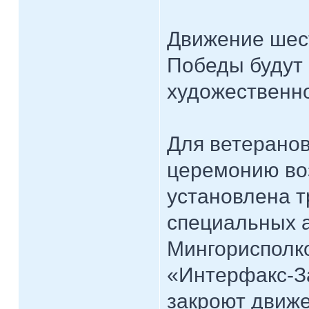
Движение шес
Победы будут
художественн
Для ветерано
церемонию во
установлена т
специальных 
Мингорисполк
«Интерфакс-За
закроют движе