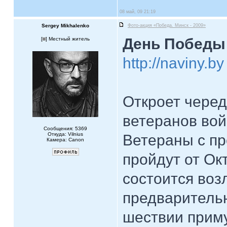
08 май, 09 21:19
Sergey Mikhalenko
Фото-акция «Победа. Минск - 2009»
День Победы 
[
] Местный житель
http://naviny.by
Откроет чере
ветеранов войн
Сообщения: 5369
Откуда: Vilnius
Ветераны с пр
Камера: Canon
пройдут от О
состоится воз
предваритель
шествии приму