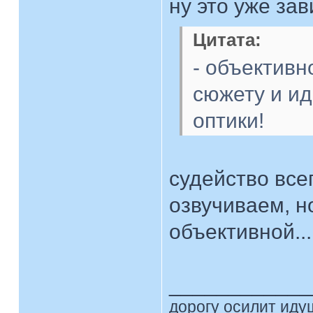
ну это уже зав
Цитата:
- объективн
сюжету и ид
оптики!
судейство все
озвучиваем, н
объективной..
____________
дорогу осилит идущ