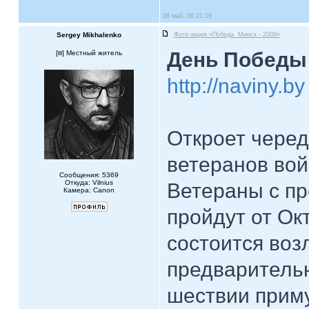
08 май, 09 21:19
Sergey Mikhalenko
Фото-акция «Победа. Минск - 2009»
День Победы 
[
] Местный житель
http://naviny.by
Откроет чере
ветеранов войн
Сообщения: 5369
Откуда: Vilnius
Ветераны с пр
Камера: Canon
пройдут от О
состоится воз
предваритель
шествии приму