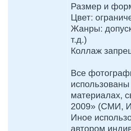
Размер и форм
Цвет: огранич
Жанры: допуск
т.д.)
Коллаж запре
Все фотографи
использованы
материалах, с
2009» (СМИ, И
Иное использ
автором инди