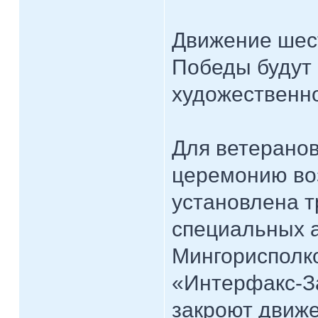
Движение шес
Победы будут
художественн
Для ветерано
церемонию во
установлена т
специальных 
Мингорисполк
«Интерфакс-За
закроют движе