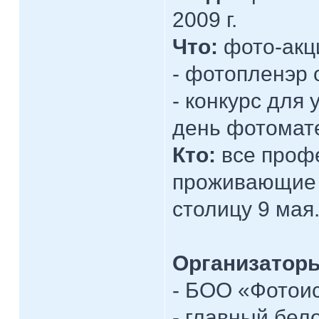
2009 г.
Что:
фото-акци
- фотопленэр о
- конкурс для
день фотомат
Кто:
все проф
проживающие 
столицу 9 мая
Организатор
- БОО «Фотоис
- главный бел