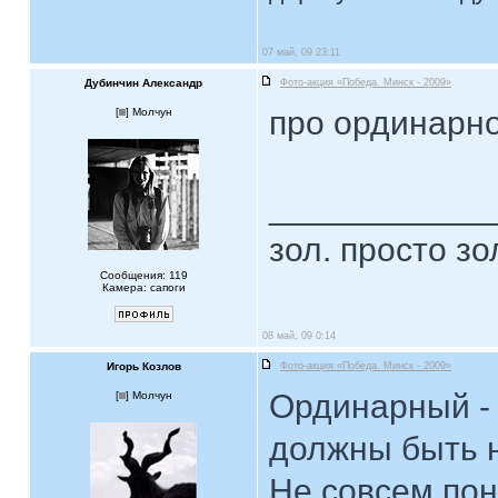
07 май, 09 23:11
Дубинчин Александр
Фото-акция «Победа. Минск - 2009»
про ординарно
[
] Молчун
____________
зол. просто зо
Сообщения: 119
Камера: сапоги
08 май, 09 0:14
Игорь Козлов
Фото-акция «Победа. Минск - 2009»
Ординарный -
[
] Молчун
должны быть 
Не совсем поня