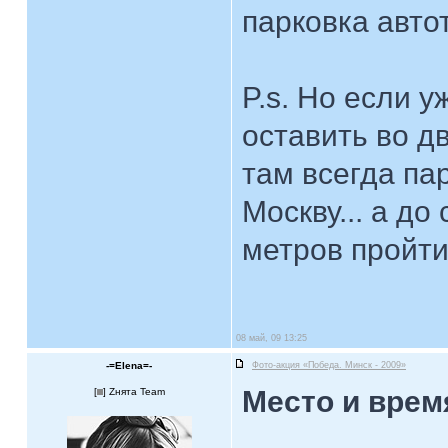
парковка авто
P.s. Но если 
оставить во д
там всегда па
Москву... а д
метров пройти
08 май, 09 13:25
-=Elena=-
Фото-акция «Победа. Минск - 2009»
Место и врем
[
] Zнята Team