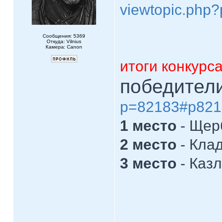
viewtopic.php
Сообщения: 5369
Откуда: Vilnius
Камера: Canon
итоги конкурс
победител
p=82183#p821
1 место
- Щер
2 место
- Кла
3 место
- Каз