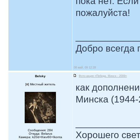
пока нет. Если
пожалуйста!
____________
Добро всегда 
08 май, 09 12:28
Belsky
Фото-акция «Победа. Минск - 2009»
как дополнени
[
] Местный житель
Минска (1944-
____________
Сообщения: 284
Хорошего свет
Откуда: Belarus
Камера: k20d+Kiev60+Ikonta