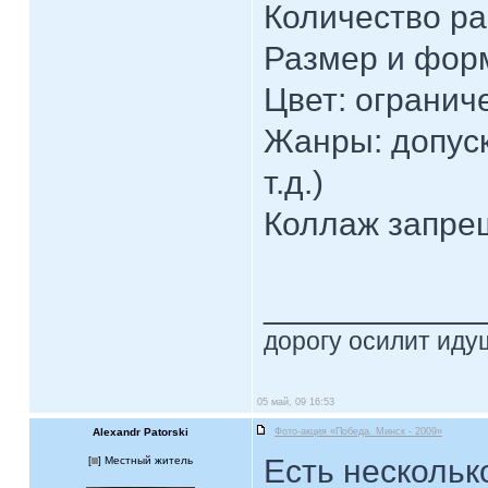
Количество ра
Размер и форм
Цвет: огранич
Жанры: допуск
т.д.)
Коллаж запре
____________
дорогу осилит идущ
05 май, 09 16:53
Alexandr Patorski
Фото-акция «Победа. Минск - 2009»
Есть нескольк
[
] Местный житель