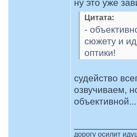
ну это уже зав
Цитата:
- объективн
сюжету и ид
оптики!
судейство все
озвучиваем, н
объективной..
____________
дорогу осилит идущ