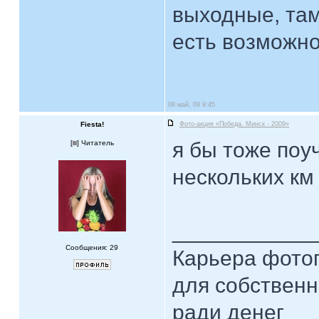
выходные, там
есть возможнос
08 май, 09 9:45
Fiesta!
Фото-акция «Победа. Минск - 2009»
я бы тоже поу
[
] Читатель
нескольких км 
____________
Сообщения: 29
Карьера фотог
для собственн
ради денег