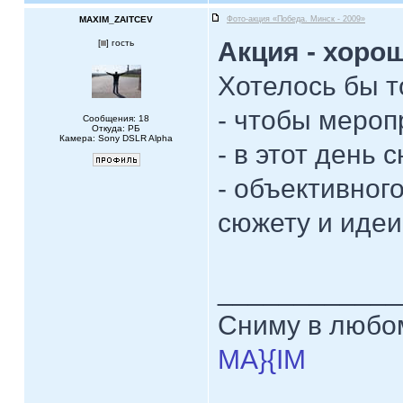
MAXIM_ZAITCEV
Фото-акция «Победа. Минск - 2009»
Акция - хорош
[
] гость
Хотелось бы т
- чтобы мероп
Сообщения: 18
Откуда: PБ
Камера: Sony DSLR Alpha
- в этот день
- объективног
сюжету и идеи
____________
Сниму в любом
MA}{IM