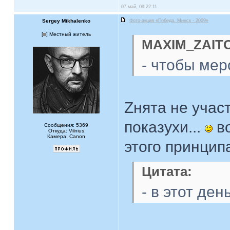
07 май, 09 22:11
Sergey Mikhalenko
Фото-акция «Победа. Минск - 2009»
[
] Местный житель
MAXIM_ZAITC
- чтобы мер
Zнята не учас
показухи...
во
Сообщения: 5369
Откуда: Vilnius
Камера: Canon
этого принципа
Цитата:
- в этот де