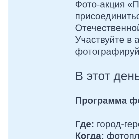
Фото-акция «П
присоединитьс
Отечественной
Участвуйте в 
фотографируй
В этот ден
Программа ф
Где:
город-гер
Когда:
фотопле