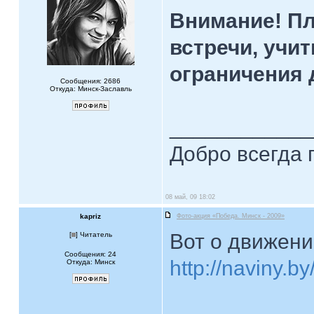
Внимание! Пл
встречи, учи
ограничения 
Сообщения: 2686
Откуда: Минск-Заславль
____________
Добро всегда 
08 май, 09 18:02
kapriz
Фото-акция «Победа. Минск - 2009»
Вот о движени
[
] Читатель
Сообщения: 24
http://naviny.
Откуда: Минск