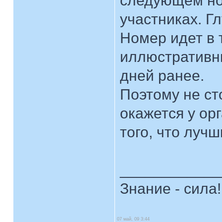
следующем но
участниках. Г
Номер идет в 
иллюстративны
дней ранее.
Поэтому не ст
окажется у ор
того, что луч
____________
Знание - сила!
07 май, 09 3:44