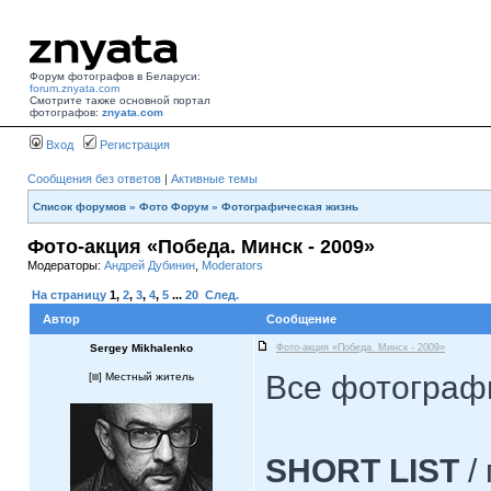
Форум фотографов в Беларуси:
forum.znyata.com
Смотрите также основной портал
фотографов:
znyata.com
Вход
Регистрация
Сообщения без ответов
|
Активные темы
Список форумов
»
Фото Форум
»
Фотографическая жизнь
Фото-акция «Победа. Минск - 2009»
Модераторы:
Андрей Дубинин
,
Moderators
На страницу
1
,
2
,
3
,
4
,
5
...
20
След.
Автор
Сообщение
Sergey Mikhalenko
Фото-акция «Победа. Минск - 2009»
Все фотограф
[
] Местный житель
SHORT LIST
/