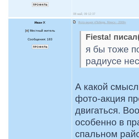
08 май, 09 12:37
Иван У.
Фото-акция «Победа. Минск - 2009»
[
] Местный житель
Fiesta! писал(
Сообщения: 183
я бы тоже п
радиусе нес
А какой смысл
фото-акция п
двигаться. Во
особенно в пра
спальном райо