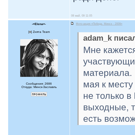
08 май, 09 11:05
-=Elena=-
Фото-акция «Победа. Минск - 2009»
[
] Zнята Team
adam_k писал
Мне кажется
участвующих
материала. 
мая к месту
Сообщения: 2686
Откуда: Минск-Заславль
не только в
выходные, т
есть возмож