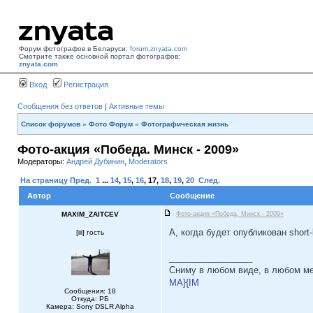
Форум фотографов в Беларуси:
forum.znyata.com
Смотрите также основной портал фотографов:
znyata.com
Вход
Регистрация
Сообщения без ответов
|
Активные темы
Список форумов
»
Фото Форум
»
Фотографическая жизнь
Фото-акция «Победа. Минск - 2009»
Модераторы:
Андрей Дубинин
,
Moderators
На страницу
Пред.
1
...
14
,
15
,
16
,
17
,
18
,
19
,
20
След.
Автор
Сообщение
MAXIM_ZAITCEV
Фото-акция «Победа. Минск - 2009»
А, когда будет опубликован short-l
[
] гость
_________________
Сниму в любом виде, в любом ме
MA}{IM
Сообщения: 18
Откуда: PБ
Камера: Sony DSLR Alpha