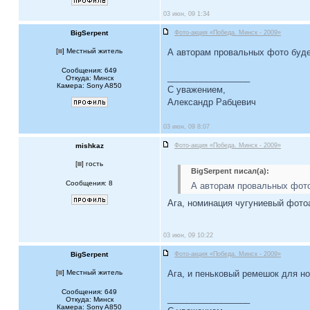
03 июн, 09 1:34
BigSerpent
Фото-акция «Победа. Минск - 2009»
[
] Местный житель
А авторам провальных фото буде
Сообщения: 649
_________________
Откуда: Минск
Камера: Sony A850
С уважением,
Александр Рабцевич
03 июн, 09 8:07
mishkaz
Фото-акция «Победа. Минск - 2009»
[
] гость
BigSerpent писал(а):
Сообщения: 8
А авторам провальных фото
Ага, номинация чугуниевый фото
03 июн, 09 10:22
BigSerpent
Фото-акция «Победа. Минск - 2009»
[
] Местный житель
Ага, и пеньковый ремешок для н
Сообщения: 649
_________________
Откуда: Минск
Камера: Sony A850