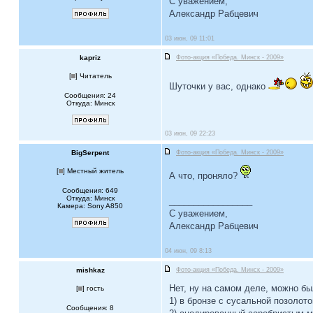
С уважением,
Александр Рабцевич
03 июн, 09 11:01
kapriz
Фото-акция «Победа. Минск - 2009»
[
] Читатель
Шуточки у вас, однако
Сообщения: 24
Откуда: Минск
03 июн, 09 22:23
BigSerpent
Фото-акция «Победа. Минск - 2009»
[
] Местный житель
А что, проняло?
Сообщения: 649
Откуда: Минск
_________________
Камера: Sony A850
С уважением,
Александр Рабцевич
04 июн, 09 8:13
mishkaz
Фото-акция «Победа. Минск - 2009»
Нет, ну на самом деле, можно бы
[
] гость
1) в бронзе с сусальной позолот
Сообщения: 8