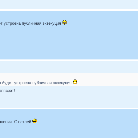
т устроена публичная экзекуция
 будет устроена публичная экзекуция
аппарат!
ошения. С петлей
.