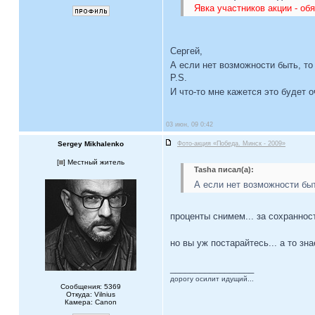
Явка участников акции - об
Сергей,
А если нет возможности быть, то
P.S.
И что-то мне кажется это будет 
03 июн, 09 0:42
Sergey Mikhalenko
Фото-акция «Победа. Минск - 2009»
[
] Местный житель
Tasha писал(а):
А если нет возможности бы
проценты снимем... за сохраннос
но вы уж постарайтесь... а то зн
_________________
дорогу осилит идущий...
Сообщения: 5369
Откуда: Vilnius
Камера: Canon