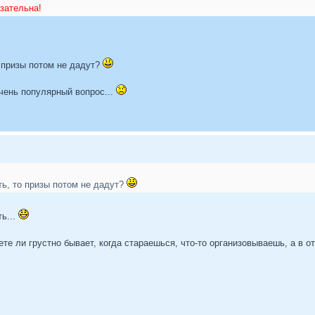
язательна!
 призы потом не дадут?
очень популярный вопрос...
ть, то призы потом не дадут?
ть...
аете ли грустно бывает, когда стараешься, что-то организовываешь, а в о