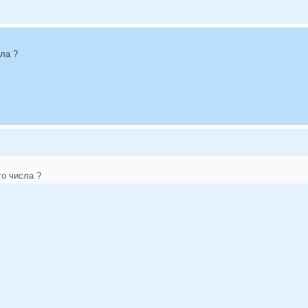
сла ?
7го числа ?