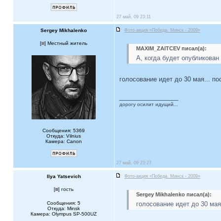
27 май, 09 23:11
Sergey Mikhalenko
Фото-акция «Победа. Минск - 2009»
[
] Местный житель
MAXIM_ZAITCEV писал(а):
А, когда будет опубликован s
голосование идет до 30 мая... по
_________________
дорогу осилит идущий...
Сообщения: 5369
Откуда: Vilnius
Камера: Canon
27 май, 09 23:27
Ilya Yatsevich
Фото-акция «Победа. Минск - 2009»
[
] гость
Sergey Mikhalenko писал(а):
Сообщения: 5
голосование идет до 30 мая.
Откуда: Minsk
Камера: Olympus SP-500UZ