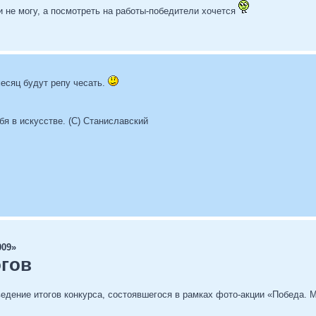
ти не могу, а посмотреть на работы-победители хочется
есяц будут репу чесать.
бя в искусстве. (С) Станиславский
009»
огов
дение итогов конкурса, состоявшегося в рамках фото-акции «Победа. М