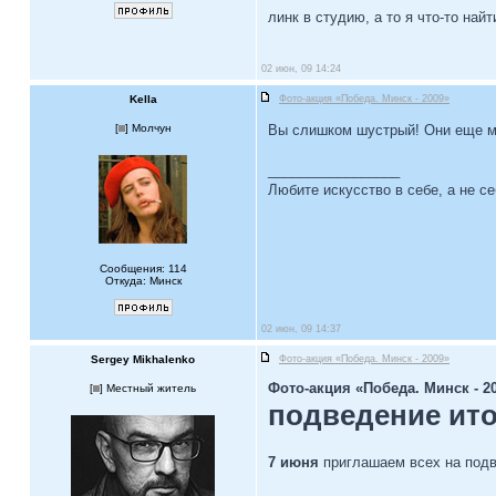
линк в студию, а то я что-то най
02 июн, 09 14:24
Kella
Фото-акция «Победа. Минск - 2009»
[
] Молчун
Вы слишком шустрый! Они еще м
_________________
Любите искусство в себе, а не се
Сообщения: 114
Откуда: Минск
02 июн, 09 14:37
Sergey Mikhalenko
Фото-акция «Победа. Минск - 2009»
Фото-акция «Победа. Минск - 2
[
] Местный житель
подведение ит
7 июня
приглашаем всех на подве