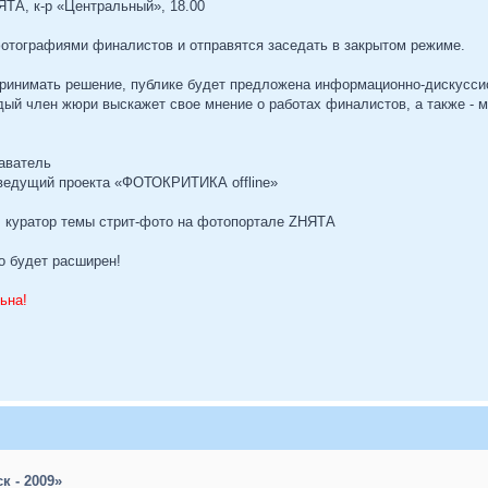
ТА, к-р «Центральный», 18.00
отографиями финалистов и отправятся заседать в закрытом режиме.
принимать решение, публике будет предложена информационно-дискусси
ый член жюри выскажет свое мнение о работах финалистов, а также - мо
аватель
ведущий проекта «ФОТОКРИТИКА offline»
 куратор темы стрит-фото на фотопортале ZНЯТА
о будет расширен!
ьна!
к - 2009»