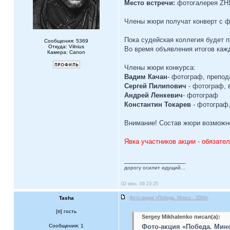
Место встречи:
фотогалерея ZНЯ
Члены жюри получат конверт с ф
Пока судейская коллегия будет 
Сообщения: 5369
Откуда: Vilnius
Во время объявления итогов кажд
Камера: Canon
Члены жюри конкурса:
Вадим Качан
- фотограф, препод
Сергей Пилипович
- фотограф, 
Андрей Ленкевич
- фотограф
Константин Токарев
- фотограф,
Внимание! Состав жюри возможн
Явка участников акции - обязател
_________________
дорогу осилит идущий...
02 июн, 09 23:25
Tasha
Фото-акция «Победа. Минск - 2009»
[
] гость
Sergey Mikhalenko писал(а):
Сообщения: 1
Фото-акция «Победа. Минс