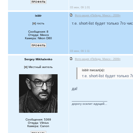
03 июн, 09 1:01
isblr
Фото-акция «Победа. Минск - 2009»
т.е. short-list будет только 7го чи
[
] гость
Сообщения: 8
Откуда: Минск
Камера: Nikon D80
03 июн, 09 1:11
Sergey Mikhalenko
Фото-акция «Победа. Минск - 2009»
[
] Местный житель
isblr писал(а):
т.е. short-list будет только 
да!
_________________
дорогу осилит идущий...
Сообщения: 5369
Откуда: Vilnius
Камера: Canon