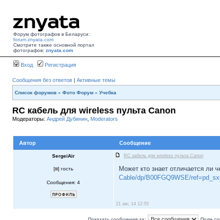
Форум фотографов в Беларуси:
forum.znyata.com
Смотрите также основной портал
фотографов:
znyata.com
Вход
Регистрация
Сообщения без ответов
|
Активные темы
Список форумов
»
Фото Форум
»
Учебка
RC кабель для wireless пульта Canon
Модераторы:
Андрей Дубинин
,
Moderators
Автор
Сообщение
SergeiAir
RC кабель для wireless пульта Canon
Может кто знает отличается ли 
[
] гость
Cable/dp/B00FGQ9WSE/ref=pd_sxp
Сообщения: 4
21 авг, 14 12:55
Показать сообщения за:
Поле со