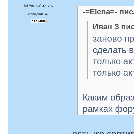
[
] Местный житель
-=Elena=- пис
Сообщения: 478
Иван З пис
заново п
сделать 
только ак
только ак
Каким образ
рамках фор
есть же сортир