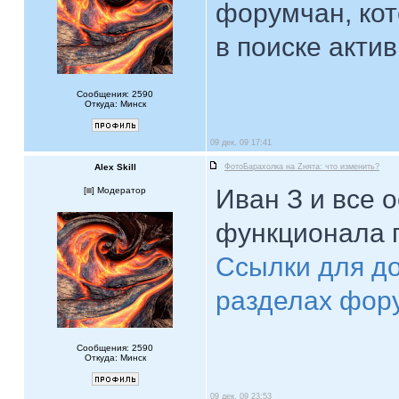
форумчан, кот
в поиске акти
Сообщения: 2590
Откуда: Минск
09 дек, 09 17:41
Alex Skill
ФотоБарахолка на Zнята: что изменить?
Иван З и все 
[
] Модератор
функционала 
Ссылки для до
разделах фор
Сообщения: 2590
Откуда: Минск
09 дек, 09 23:53