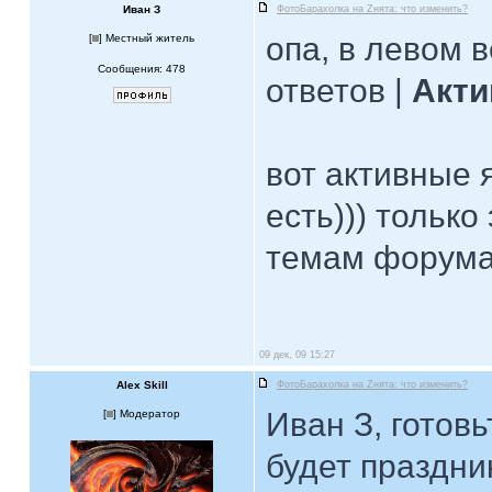
Иван З
ФотоБарахолка на Zнята: что изменить?
опа, в левом 
[
] Местный житель
Сообщения: 478
ответов |
Акти
вот активные я
есть))) только
темам форума,
09 дек, 09 15:27
Alex Skill
ФотоБарахолка на Zнята: что изменить?
Иван З, готов
[
] Модератор
будет праздник