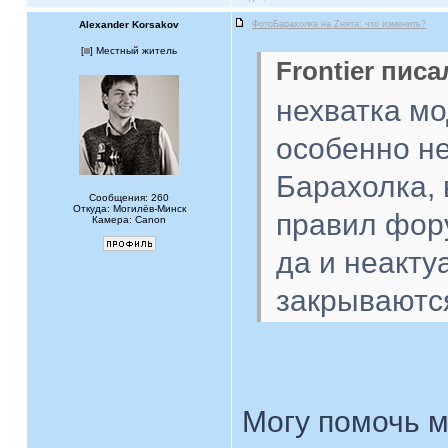
Alexander Korsakov
ФотоБарахолка на Zнята: что изменить?
[
] Местный житель
Frontier писа
нехватка м
особенно не
Барахолка, 
Сообщения: 260
Откуда: Могилёв-Минск
правил фор
Камера: Canon
да и неакту
закрываются
Могу помочь 