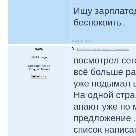
Ищу зарплатод
беспокоить.
11 авг, 11 16:23
SAVic
ФотоБарахолка на Zнята: что изменить?
посмотрел сего
[
] Молчун
Сообщения: 83
всё больше ра
Откуда: Минск
уже подымал в
На одной стра
апают уже по 
предложение ,
список написа