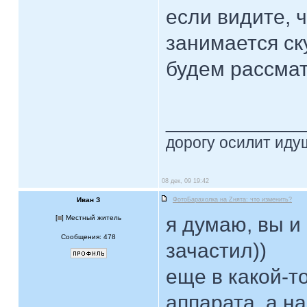
если видите, ч
занимается ск
будем рассмат
____________
дорогу осилит идущ
08 дек, 09 19:42
Иван З
ФотоБарахолка на Zнята: что изменить?
я думаю, вы и 
[
] Местный житель
Сообщения: 478
зачастил))
еще в какой-т
аппарата, а н