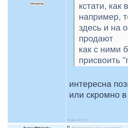
кстати, как
например, 
здесь и на 
продают
как с ними 
присвоить "
интересна по
или скромно в
08 дек, 09 19:35
Sergey Mikhalenko
ФотоБарахолка на Zнята: что изменить?