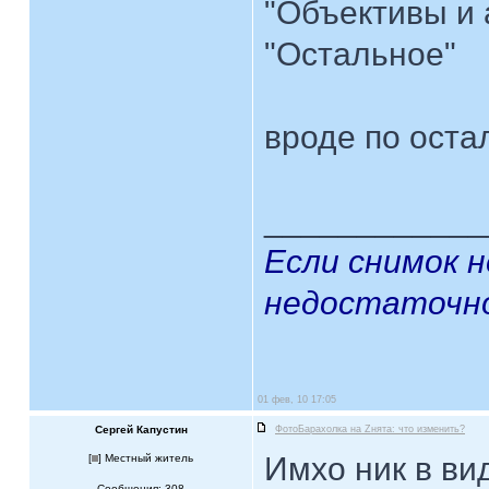
"Объективы и 
"Остальное"
вроде по оста
____________
Если снимок 
недостаточно
01 фев, 10 17:05
Сергей Капустин
ФотоБарахолка на Zнята: что изменить?
Имхо ник в ви
[
] Местный житель
Сообщения: 308