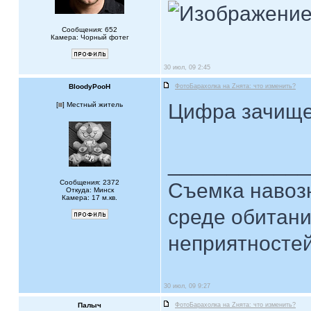
Сообщения: 652
Камера: Чорный фотег
30 июл, 09 2:45
BloodyPooH
ФотоБарахолка на Zнята: что изменить?
Цифра зачищен
[
] Местный житель
____________
Сообщения: 2372
Съемка навозн
Откуда: Минск
Камера: 17 м.кв.
среде обитани
неприятностей.
30 июл, 09 9:27
Палыч
ФотоБарахолка на Zнята: что изменить?