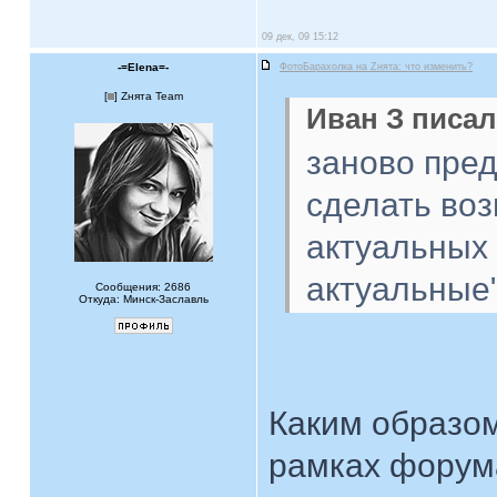
09 дек, 09 15:12
-=Elena=-
ФотоБарахолка на Zнята: что изменить?
[
] Zнята Team
Иван З писал
заново пре
сделать во
актуальных 
актуальные"
Сообщения: 2686
Откуда: Минск-Заславль
Каким образом
рамках форум