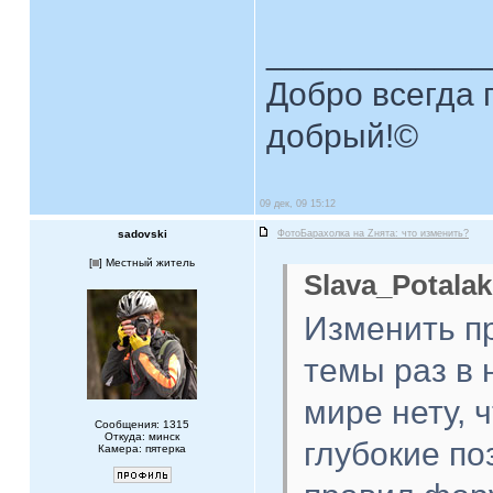
____________
Добро всегда п
добрый!©
09 дек, 09 15:12
sadovski
ФотоБарахолка на Zнята: что изменить?
[
] Местный житель
Slava_Potalak
Изменить п
темы раз в 
мире нету, 
Сообщения: 1315
Откуда: минск
глубокие по
Камера: пятерка