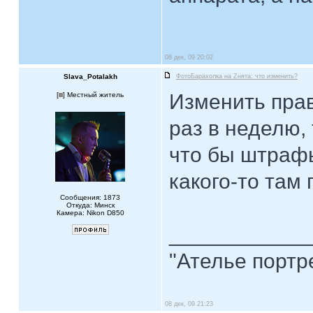
08 дек, 09 20:02
Slava_Potalakh
ФотоБарахолка на Zнята: что изменить?
Изменить прав
[
] Местный житель
раз в неделю, 
что бы штрафы
какого-то там
Сообщения: 1873
Откуда: Минск
Камера: Nikon D850
____________
"Ателье портр
08 дек, 09 21:23