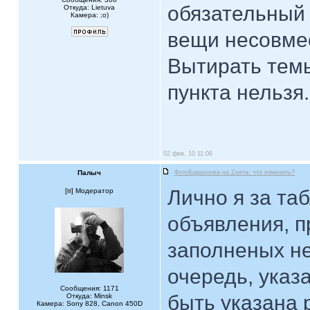
обязательный 
Откуда: Lietuva
Камера: ;o)
вещи несовме
Вытирать темы
пункта нельзя.
02 фев, 10 11:06
Палыч
ФотоБарахолка на Zнята: что изменить?
Лично я за та
[
] Модератор
объявления, 
заполненых не
очередь, указ
Сообщения: 1171
быть указана р
Откуда: Minsk
Камера: Sony 828, Canon 450D