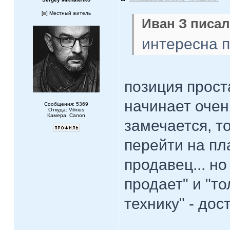
[
] Местный житель
Иван З писал
интересна 
позиция проста
начинает очен
Сообщения: 5369
Откуда: Vilnius
Камера: Canon
замечается, т
перейти на пл
продавец... н
продает" и "т
технику" - дос