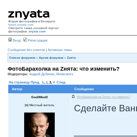
Форум фотографов в Беларуси:
forum.znyata.com
Смотрите также основной портал
фотографов:
znyata.com
Вход
Регистрация
Сообщения без ответов
|
Активные темы
Список форумов
»
Архив форумов
»
Zнята
ФотоБарахолка на Zнята: что изменить?
Модераторы:
Андрей Дубинин
,
Moderators
На страницу
Пред.
1
,
2
,
3
,
4
След.
Автор
Сообщение
GooDMooD
ФотоБарахолка на Zнята: что изменить?
Сделайте Ван
[
] Местный житель
____________