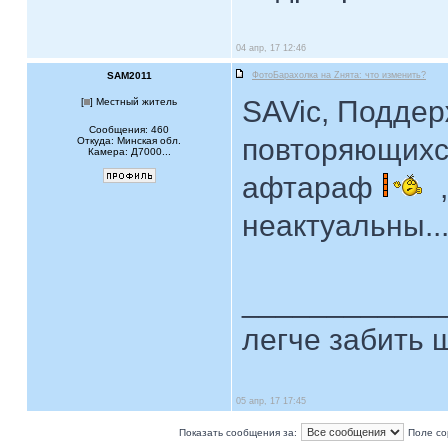
04 апр, 17 12:46
SAM2011
ФотоБарахолка на Zнята: что изменить?
SAVic, Поддер
[
] Местный житель
Сообщения: 460
повторяющихся
Откуда: Минская обл.
Камера: Д7000...
афтараф
,
неактуальны..
____________
легче забить ш
05 апр, 17 17:45
Показать сообщения за:
Поле со