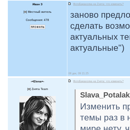
Иван З
ФотоБарахолка на Zнята: что изменить?
заново предло
[
] Местный житель
Сообщения: 478
сделать возмо
актуальных те
актуальные")
08 дек, 09 21:25
-=Elena=-
ФотоБарахолка на Zнята: что изменить?
[
] Zнята Team
Slava_Potalak
Изменить п
темы раз в 
мире нету, 