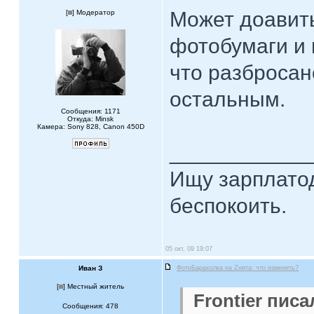
Может доавить
[
] Модератор
фотобумаги и 
что разброса
остальным.
Сообщения: 1171
Откуда: Minsk
Камера: Sony 828, Canon 450D
____________
Ищу зарплатод
беспокоить.
05 окт, 09 19:07
Иван З
ФотоБарахолка на Zнята: что изменить?
[
] Местный житель
Frontier писа
Сообщения: 478