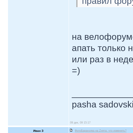
правил фор
на велофоруме
апать только 
или раз в нед
=)
____________
pasha sadovsk
09 дек, 09 15:17
Иван З
ФотоБарахолка на Zнята: что изменить?