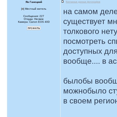
Ян Ганецкий
Контакные данные фотографов
на самом деле
[
] Местный житель
Сообщения: 227
существует мн
Откуда: Несвиж
Камера: Canon EOS 40D
толкового нет
посмотреть сп
доступных для 
вообще.... в ас
былобы вообще
можнобыло ст
в своем регионе