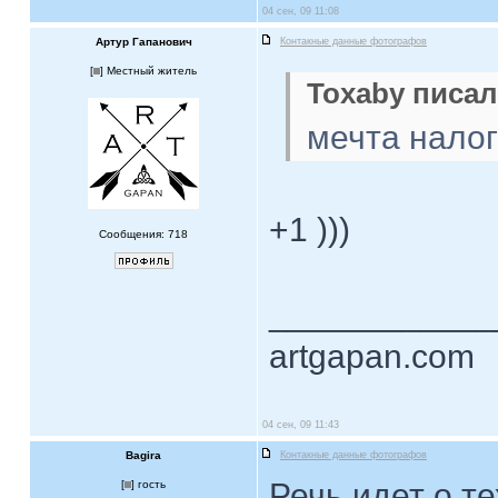
04 сен, 09 11:08
Артур Гапанович
Контакные данные фотографов
[
] Местный житель
Toxaby писал
мечта налого
+1 )))
Сообщения: 718
____________
artgapan.com
04 сен, 09 11:43
Bagira
Контакные данные фотографов
Речь идет о т
[
] гость