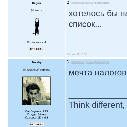
Bagira
Контакные данные фотографов
хотелось бы н
[
] гость
список...
Сообщения: 4
04 сен, 09 10:54
Toxaby
Контакные данные фотографов
мечта налоговик
[
] Местный житель
____________
Think different, 
Сообщения: 293
Откуда: Менск
Камера: 1D mrk3