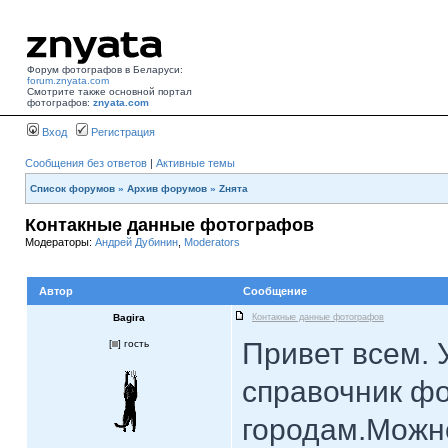
Форум фотографов в Беларуси:
forum.znyata.com
Смотрите также основной портал
фотографов:
znyata.com
Вход
Регистрация
Сообщения без ответов
|
Активные темы
Список форумов
»
Архив форумов
»
Zнята
Контакные данные фотографов
Модераторы:
Андрей Дубинин
,
Moderators
Автор
Сообщение
Bagira
Контакные данные фотографов
Привет всем. 
[
] гость
справочник ф
городам.Можн