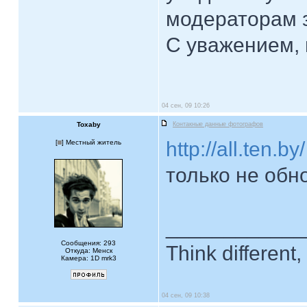
модераторам з
С уважением, 
04 сен, 09 10:26
Toxaby
Контакные данные фотографов
http://all.ten.by/
[
] Местный житель
только не обн
____________
Сообщения: 293
Think different, 
Откуда: Менск
Камера: 1D mrk3
04 сен, 09 10:38