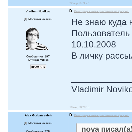
22 апр, 07 9:27
Vladimir Novikov
Регистрация новых участников на форуме.
Не знаю куда 
[
] Местный житель
Пользователь 
10.10.2008
В личку рассы
Сообщения: 197
Откуда: Минск
____________
Vladimir Novik
10 окт, 08 20:13
Alex Gorbatsevich
Регистрация новых участников на форуме.
[
] Местный житель
nova писал(а)
Сообщения: 229