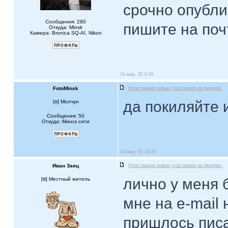
срочно опубли
Сообщения: 280
пишите на почту
Откуда: Minsk
Камера: Bronica SQ-AI, Nikon
16 мар, 05 0:05
FotoMinsk
Регистрация новых участников на форуме.
да покиляйте и
[
] Молчун
Сообщения: 50
Откуда: Минск сити
16 мар, 05 13:24
Иван Заяц
Регистрация новых участников на форуме.
лично у меня 
[
] Местный житель
мне на e-mail
пришлось писа