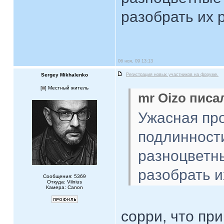
разобрать их 
06 ноя, 09 13:13
Sergey Mikhalenko
Регистрация новых участников на форуме.
[
] Местный житель
mr Oizo писал
Ужасная пр
подлинности
разноцветны
разобрать и
Сообщения: 5369
Откуда: Vilnius
Камера: Canon
сорри, что при