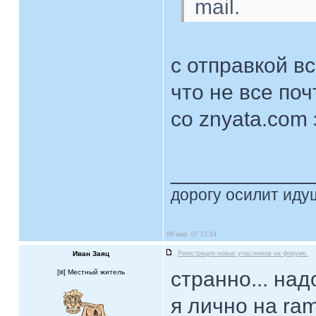
mail.
с отправкой в
что не все по
со znyata.com 
____________
дорогу осилит идущ
06 мар, 07 17:14
Иван Заяц
Регистрация новых участников на форуме.
странно... над
[
] Местный житель
я лично на ram