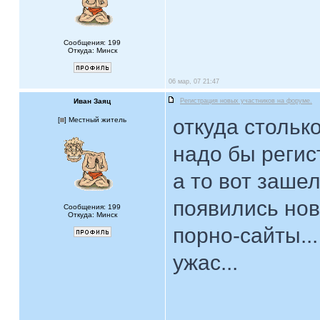
Сообщения: 199
Откуда: Минск
06 мар, 07 21:47
Иван Заяц
Регистрация новых участников на форуме.
откуда стольк
[
] Местный житель
надо бы регис
а то вот заше
появились нов
Сообщения: 199
Откуда: Минск
порно-сайты...
ужас...