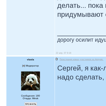
делать... пока
придумывают 
____________
дорогу осилит идущ
22 апр, 07 9:16
vlasla
Регистрация новых участников на форуме.
Сергей, я как-
[
] Модератор
надо сделать, 
Сообщения: 180
Откуда: Minsk