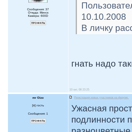
Пользовате
Сообщения: 37
Откуда: Минск
10.10.2008
Камера: 600D
В личку рас
гнать надо та
10 окт, 08 23:25
mr Oizo
Регистрация новых участников на форуме.
Ужасная прост
[
] гость
Сообщения: 1
подлинности п
разноцветные 