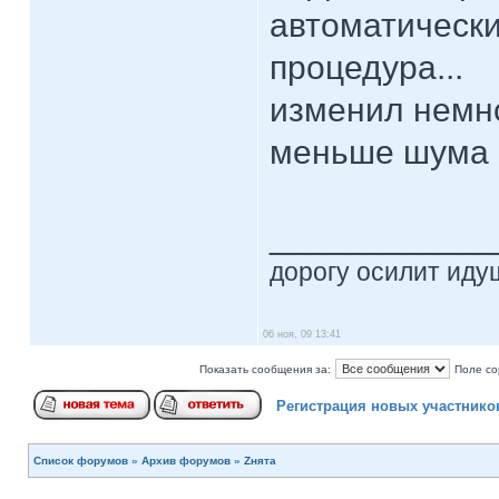
автоматически
процедура...
изменил немно
меньше шума н
____________
дорогу осилит идущ
06 ноя, 09 13:41
Показать сообщения за:
Поле со
Регистрация новых участнико
Список форумов
»
Архив форумов
»
Zнята