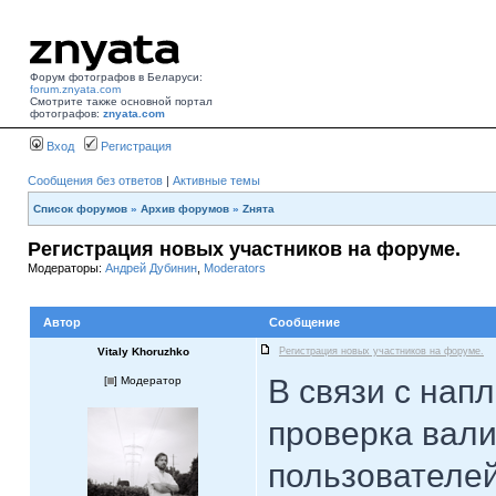
Форум фотографов в Беларуси:
forum.znyata.com
Смотрите также основной портал
фотографов:
znyata.com
Вход
Регистрация
Сообщения без ответов
|
Активные темы
Список форумов
»
Архив форумов
»
Zнята
Регистрация новых участников на форуме.
Модераторы:
Андрей Дубинин
,
Moderators
Автор
Сообщение
Vitaly Khoruzhko
Регистрация новых участников на форуме.
В связи с нап
[
] Модератор
проверка вали
пользователей