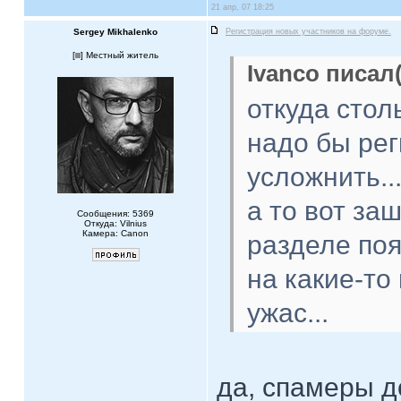
21 апр, 07 18:25
Sergey Mikhalenko
Регистрация новых участников на форуме.
[
] Местный житель
Ivanco писал(
откуда стол
надо бы рег
усложнить..
а то вот за
Сообщения: 5369
Откуда: Vilnius
Камера: Canon
разделе по
на какие-то 
ужас...
да, спамеры до