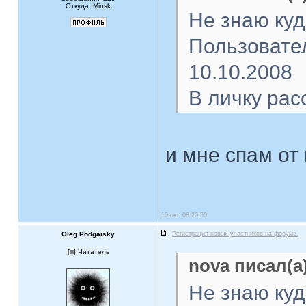
Откуда: Minsk
Не знаю куд
Пользовате
10.10.2008
В личку рас
и мне спам от
10 окт, 08 20:50
Oleg Podgaisky
Регистрация новых участников на форуме.
[
] Читатель
nova писал(а)
Не знаю куд