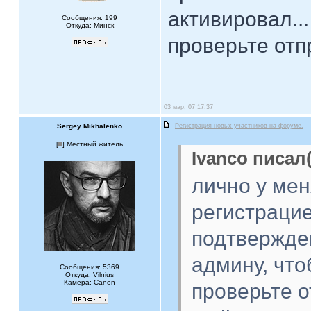
активировал...
Сообщения: 199
Откуда: Минск
проверьте отп
03 мар, 07 17:37
Sergey Mikhalenko
Регистрация новых участников на форуме.
[
] Местный житель
Ivanco писал(
лично у ме
регистрацие
подтвержде
админу, что
Сообщения: 5369
Откуда: Vilnius
Камера: Canon
проверьте о