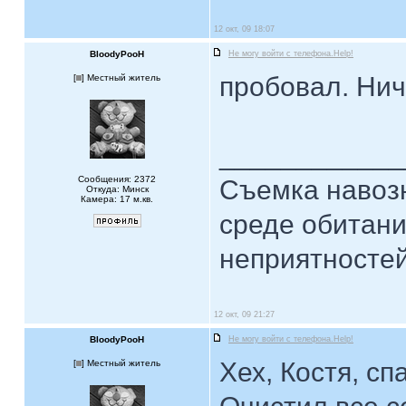
12 окт, 09 18:07
BloodyPooH
Не могу войти с телефона.Help!
пробовал. Нич
[
] Местный житель
____________
Сообщения: 2372
Съемка навозн
Откуда: Минск
Камера: 17 м.кв.
среде обитани
неприятностей.
12 окт, 09 21:27
BloodyPooH
Не могу войти с телефона.Help!
Хех, Костя, с
[
] Местный житель