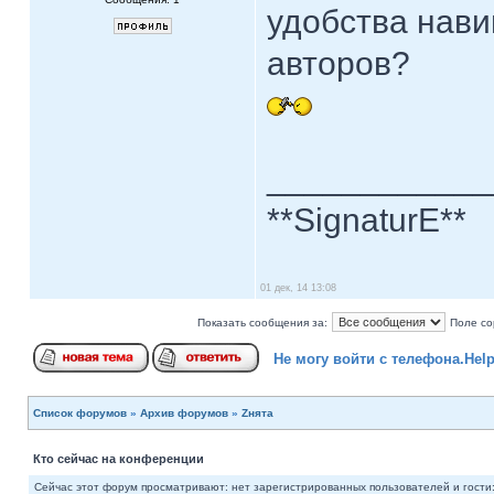
удобства нави
авторов?
____________
**SignaturE**
01 дек, 14 13:08
Показать сообщения за:
Поле со
Не могу войти с телефона.Help
Список форумов
»
Архив форумов
»
Zнята
Кто сейчас на конференции
Сейчас этот форум просматривают: нет зарегистрированных пользователей и гости: