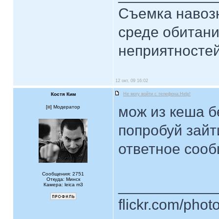
Съемка навозн
среде обитани
неприятностей.
12 окт, 09 16:02
Костя Ким
Не могу войти с телефона.Help!
мож из кеша б
[
] Модератор
попробуй зайт
ответное соо
Сообщения: 2751
Откуда: Минск
____________
Камера: leica m3
flickr.com/phot