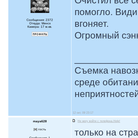
Очистил все с
помогло. Види
Сообщения: 2372
вгоняет.
Откуда: Минск
Камера: 17 м.кв.
Огромный сэнк
____________
Съемка навозн
среде обитани
неприятностей.
12 окт, 09 23:17
maya628
Не могу войти с телефона.Help!
только на стра
[
] гость
Сообщения: 1