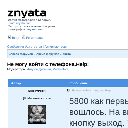
Форум фотографов в Беларуси:
forum.znyata.com
Смотрите также основной портал
фотографов:
znyata.com
Вход
Регистрация
Сообщения без ответов
|
Активные темы
Список форумов
»
Архив форумов
»
Zнята
Не могу войти с телефона.Help!
Модераторы:
Андрей Дубинин
,
Moderators
Автор
Сообщение
BloodyPooH
Не могу войти с телефона.Help!
5800 как первы
[
] Местный житель
вошлось. На 
кнопку выход.