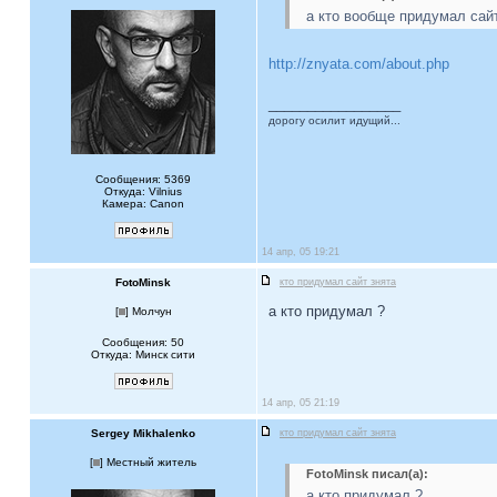
а кто вообще придумал сайт
http://znyata.com/about.php
_________________
дорогу осилит идущий...
Сообщения: 5369
Откуда: Vilnius
Камера: Canon
14 апр, 05 19:21
FotoMinsk
кто придумал сайт знята
а кто придумал ?
[
] Молчун
Сообщения: 50
Откуда: Минск сити
14 апр, 05 21:19
Sergey Mikhalenko
кто придумал сайт знята
[
] Местный житель
FotoMinsk писал(а):
а кто придумал ?