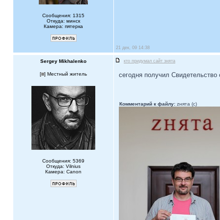
Сообщения: 1315
Откуда: минск
Камера: пятерка
21 дек, 09 14:38
Sergey Mikhalenko
кто придумал сайт знята
[
] Местный житель
сегодня получил Свидетельство о
Комментарий к файлу:
zнята (c)
Сообщения: 5369
Откуда: Vilnius
Камера: Canon