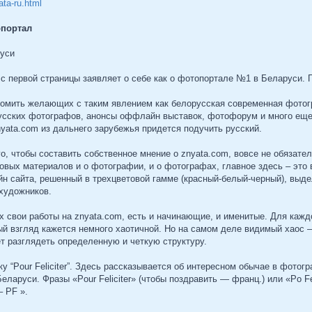
ata-ru.html
опортал
руси
с первой страницы заявляет о себе как о фотопортале №1 в Беларуси. П
омить желающих с таким явлением как белорусская современная фотогр
усских фотографов, анонсы оффлайн выставок, фотофорум и много еще ч
yata.com из дальнего зарубежья придется подучить русский.
го, чтобы составить собственное мнение о znyata.com, вовсе не обязат
стовых материалов и о фотографии, и о фотографах, главное здесь – это
н сайта, решенный в трехцветовой гамме (красный-белый-черный), выде
художников.
свои работы на znyata.com, есть и начинающие, и именитые. Для каждо
ый взгляд кажется немного хаотичной. Но на самом деле видимый хаос –
т разглядеть определенную и четкую структуру.
у “Pour Feliciter”. Здесь рассказывается об интересном обычае в фот
еларуси. Фразы «Pour Feliciter» (чтобы поздравить — франц.) или «Po Fe
– PF ».