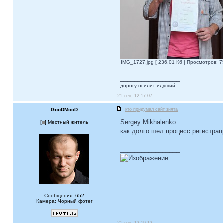
IMG_1727.jpg [ 236.01 Кб | Просмотров: 7
_________________
дорогу осилит идущий...
21 сен, 12 17:07
GooDMooD
кто придумал сайт знята
Sergey Mikhalenko
[
] Местный житель
как долго шел процесс регистрац
_________________
Сообщения: 652
Камера: Чорный фотег
21 сен, 12 19:12