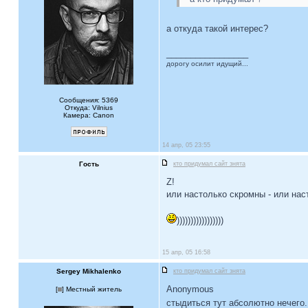
а откуда такой интерес?
_________________
дорогу осилит идущий...
Сообщения: 5369
Откуда: Vilnius
Камера: Canon
14 апр, 05 23:55
Гость
кто придумал сайт знята
Z!
или настолько скромны - или нас
)))))))))))))))))
15 апр, 05 16:58
Sergey Mikhalenko
кто придумал сайт знята
Anonymous
[
] Местный житель
стыдиться тут абсолютно нечего.