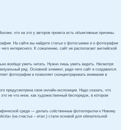
охоже, что на это у авторов проекта есть объективные причины.
афия. На сайте вы найдете статьи о фотосъемке и о фотографии
его интересного. К сожалению, сайт не располагает английской
ельно вообще уметь читать. Нужно лишь уметь видеть. Несмотря
 визуальный ряд. Основной элемент, ради чего сайт и создавался.
ляет фотографии и позволяет сконцентрировать внимание в
го предусмотрена своя онлайн-экспозиция. Надо сказать, что
 это не что иное, как художественный беспорядок, в котором
ографической среде — делать собственные фотооткрытки к Новому
licita» (на счастье – итал.) стали основой для обязательной