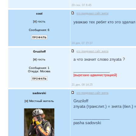
20 сен, 07 6:45
сооl
кто придумал сайт знята
[
] гость
уважаю тех ребят кто это здела
Сообщения: 6
19 дек, 07 15:27
Gruziloff
кто придумал сайт знята
а что значит слово znyata ?
[
] гость
Сообщения: 1
_________________
Откуда: Москва
[вырезано администрацией]
21 дек, 09 14:25
sadovski
кто придумал сайт знята
Gruziloff
[
] Местный житель
znyata (транслит.) = знята (бел.) 
_________________
pasha sadovski