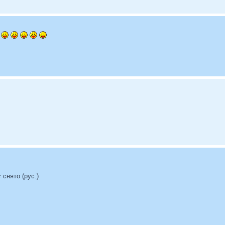
л
= снято (рус.)