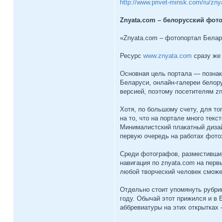
http://www.privet-minsk.com/ru/zny
Znyata.com – белорусский фот
«Znyata.com – фотопортал Бела
Ресурс
www.znyata.com
сразу же 
Основная цель портала — познак
Беларуси, онлайн-галереи белор
версией, поэтому посетителям zn
Хотя, по большому счету, для то
на то, что на портале много тек
Минималистский плакатный дизай
первую очередь на работах фото
Среди фотографов, разместивших 
навигация по znyata.com на перв
любой творческий человек сможе
Отдельно стоит упомянуть рубрик
году. Обычай этот прижился и в Б
аббревиатуры на этих открытках 