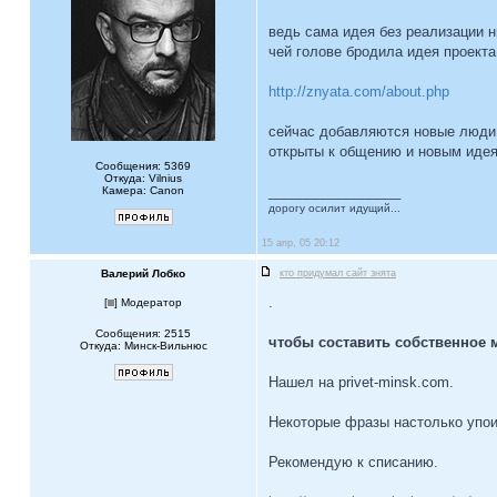
ведь сама идея без реализации н
чей голове бродила идея проекта
http://znyata.com/about.php
сейчас добавляются новые люди..
открыты к общению и новым иде
Сообщения: 5369
Откуда: Vilnius
_________________
Камера: Canon
дорогу осилит идущий...
15 апр, 05 20:12
Валерий Лобко
кто придумал сайт знята
.
[
] Модератор
Сообщения: 2515
чтобы составить собственное м
Откуда: Минск-Вильнюс
Нашел на privet-minsk.com.
Некоторые фразы настолько упои
Рекомендую к списанию.