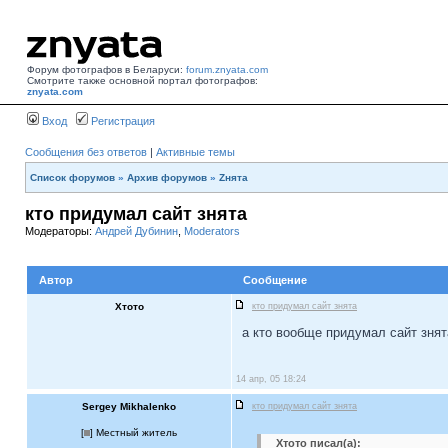
Форум фотографов в Беларуси:
forum.znyata.com
Смотрите также основной портал фотографов:
znyata.com
Вход
Регистрация
Сообщения без ответов
|
Активные темы
Список форумов
»
Архив форумов
»
Zнята
кто придумал сайт знята
Модераторы:
Андрей Дубинин
,
Moderators
Автор
Сообщение
Хтото
кто придумал сайт знята
а кто вообще придумал сайт знят
14 апр, 05 18:24
Sergey Mikhalenko
кто придумал сайт знята
[
] Местный житель
Хтото писал(а):