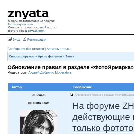
Форум фотографов в Беларуси:
forum.znyata.com
Смотрите также основной портал
фотографов:
znyata.com
Вход
Регистрация
Сообщения без ответов
|
Активные темы
Список форумов
»
Архив форумов
»
Zнята
Обновление правил в разделе «ФотоЯрмарка»
Модераторы:
Андрей Дубинин
,
Moderators
Автор
Сообщение
-=Elena=-
Обновление правил в разделе «ФотоЯрмарк
На форуме ZН
[
] Zнята Team
действующие 
только фотот