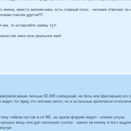
о имени, вместо аноним-ника, есть главный плюс - человек отвечает за 
ловам совсем другое!!!!
ник, то оставляйте заявку тут!
качестве ника свое реальное имя!
век(написавших больше 50-300 сообщений, не боты или фиктивные) его 
 видет тот бред что человек несет, но и остальные критически относили
тему лайков постов а-ля ФБ, на одном форуме видел - клевая штука.
хорошую вещь или дал полезную ссылку - нажал на кнопку и пост выдля
 внутри