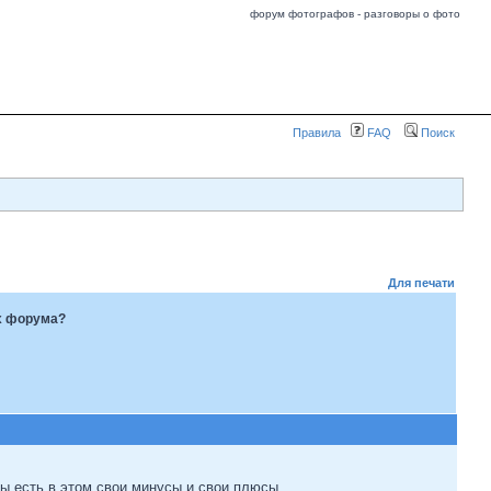
форум фотографов - разговоры о фото
Правила
FAQ
Поиск
Для печати
х форума?
бы есть в этом свои минусы и свои плюсы...