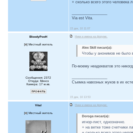
+ сколько всего этого человека 
_________________
Via est Vita.
15 дек, 10 11:07
BloodyPooH
Ники и имена на форуме.
[
] Местный житель
Alex Skill писал(а):
Чтобы у анонимов не было 
По-моему неадекватов это никогд
_________________
Сообщения: 2372
Откуда: Минск
Съемка навозных жуков в их есте
Камера: 17 м.кв.
15 дек, 10 13:53
Vital
Ники и имена на форуме.
[
] Местный житель
Doroga писал(а):
игнор-лист, однозначно.
+ на ветке тоже счетчики л
+ сколько всего этого чело