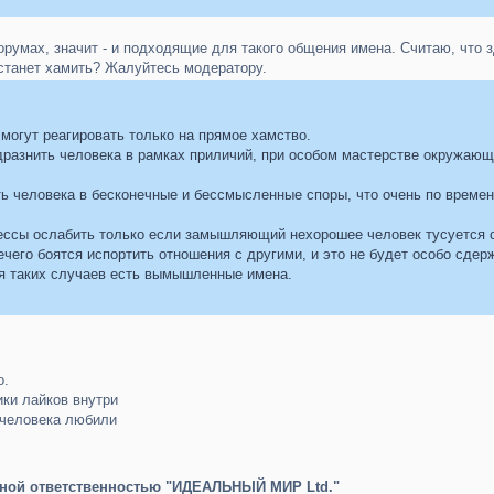
румах, значит - и подходящие для такого общения имена. Считаю, что
станет хамить? Жалуйтесь модератору.
могут реагировать только на прямое хамство.
дразнить человека в рамках приличий, при особом мастерстве окружающ
ь человека в бесконечные и бессмысленные споры, что очень по времен
ессы ослабить только если замышляющий нехорошее человек тусуется с 
ечего боятся испортить отношения с другими, и это не будет особо сдер
ля таких случаев есть вымышленные имена.
о.
ики лайков внутри
о человека любили
нной ответственностью "ИДЕАЛЬНЫЙ МИР Ltd."