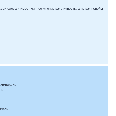
свои слова и имеет личное мнение как личность, а не как нонейм
заигнорили.
сь.
ется.