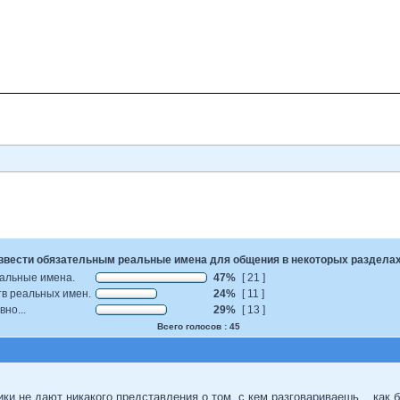
ввести обязательным реальные имена для общения в некоторых раздела
еальные имена.
47%
[ 21 ]
тв реальных имен.
24%
[ 11 ]
вно...
29%
[ 13 ]
Всего голосов : 45
ки не дают никакого представления о том, с кем разговариваешь... как 