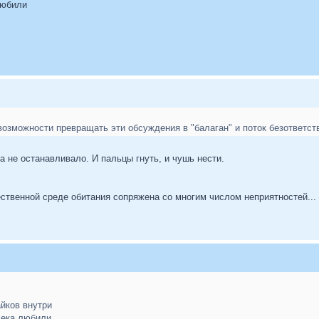
любили
возможности превращать эти обсуждения в "балаган" и поток безответст
а не останавливало. И пальцы гнуть, и чушь нести.
ственной среде обитания сопряжена со многим числом неприятностей...
айков внутри
века любили