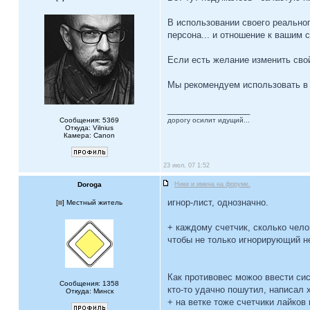
В использовании своего реальног
персона... и отношение к вашим с
Если есть желание изменить свой 
Мы рекомендуем использовать в 
_________________
Сообщения: 5369
дорогу осилит идущий...
Откуда: Vilnius
Камера: Canon
23 июл, 07 1:52
Doroga
Ники и имена на форуме.
игнор-лист, однозначно.
[
] Местный житель
+ каждому счетчик, сколько чело
чтобы не только игнорирующий не
Как противовес можоо ввести сис
Сообщения: 1358
кто-то удачно пошутил, написал 
Откуда: Минск
+ на ветке тоже счетчики лайков