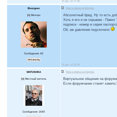
15 дек, 10 17:36
Biosigner
Ники и имена на форуме.
Абсолютный бред. Ну то есть доб
[
] Молчун
Хоть я его и не скрываю - Павел
подписи - номер и серия паспорт
Ой, аж давление подскочило
Сообщения: 62
15 дек, 10 20:39
MATUSHKA
Ники и имена на форуме.
Виртуальное общение на форумах
[
] Местный житель
Если форумчанин станет хамить
Сообщения: 1645