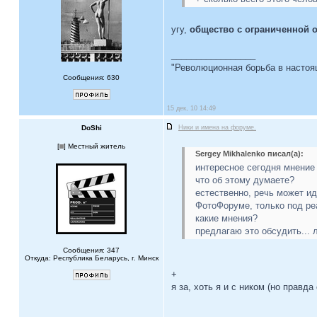
угу,
общество с ограниченной 
_________________
"Революционная борьба в настоящ
Сообщения: 630
15 дек, 10 14:49
DoShi
Ники и имена на форуме.
[
] Местный житель
Sergey Mikhalenko писал(а):
интересное сегодня мнение
что об этому думаете?
естественно, речь может ид
ФотоФоруме, только под ре
какие мнения?
предлагаю это обсудить... 
Сообщения: 347
Откуда: Республика Беларусь, г. Минск
+
я за, хоть я и с ником (но правда