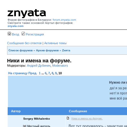
Форум фотографов в Беларуси:
forum.znyata.com
Смотрите также основной портал фотографов:
znyata.com
Вход
Регистрация
Сообщения без ответов
|
Активные темы
Список форумов
»
Архив форумов
»
Zнята
Ники и имена на форуме.
Модераторы:
Андрей Дубинин
,
Moderators
На страницу
Пред.
1
...
6
,
7
,
8
,
9
,
10
Нужно ли 
да! я за р
нет! я про
мне всё ра
Автор
Сообщение
Sergey Mikhalenko
Ники и имена на форуме.
Вот тут подумалось - зачастую ни
[
] Местный житель