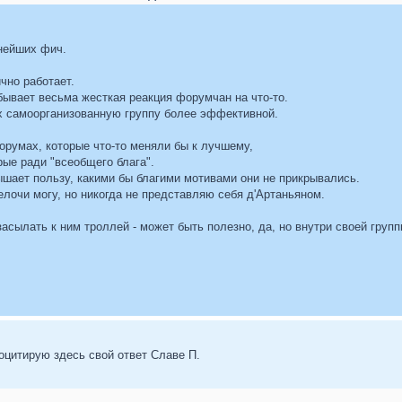
жнейших фич.
чно работает.
 бывает весьма жесткая реакция форумчан на что-то.
х самоорганизованную группу более эффективной.
орумах, которые что-то меняли бы к лучшему,
рые ради "всеобщего блага".
ышает пользу, какими бы благими мотивами они не прикрывались.
мелочи могу, но никогда не представляю себя д'Артаньяном.
асылать к ним троллей - может быть полезно, да, но внутри своей группы
роцитирую здесь свой ответ Славе П.