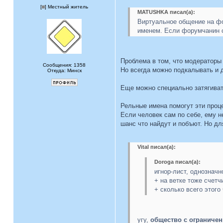
[
] Местный житель
MATUSHKA писал(а):
Виртуальное общение на фо
именем. Если форумчанин 
Проблема в том, что модераторы 
Сообщения: 1358
Но всегда можно подкалывать и 
Откуда: Минск
Еще можно специально затягиват
Рельные имена помогут эти проц
Если человек сам по себе, ему н
шанс что найдут и побъют. Но д
Vital писал(а):
Doroga писал(а):
игнор-лист, однозначн
+ на ветке тоже счетч
+ сколько всего этог
угу,
общество с ограниче