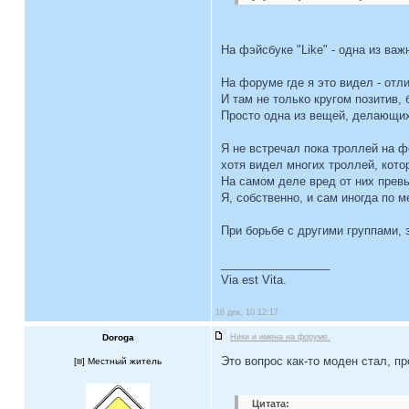
На фэйсбуке "Like" - одна из ва
На форуме где я это видел - отли
И там не только кругом позитив,
Просто одна из вещей, делающи
Я не встречал пока троллей на ф
хотя видел многих троллей, кото
На самом деле вред от них прев
Я, собственно, и сам иногда по 
При борьбе с другими группами, з
_________________
Via est Vita.
16 дек, 10 12:17
Doroga
Ники и имена на форуме.
Это вопрос как-то моден стал, п
[
] Местный житель
Цитата: