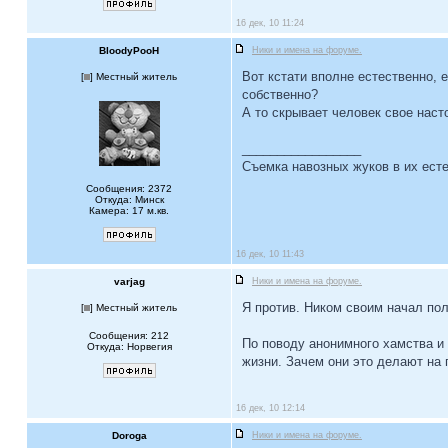
16 дек, 10 11:24
BloodyPooH
Ники и имена на форуме.
Вот кстати вполне естественно, 
[
] Местный житель
собственно?
А то скрывает человек свое наст
_________________
Съемка навозных жуков в их есте
Сообщения: 2372
Откуда: Минск
Камера: 17 м.кв.
16 дек, 10 11:43
varjag
Ники и имена на форуме.
Я против. Ником своим начал пол
[
] Местный житель
Сообщения: 212
По поводу анонимного хамства и 
Откуда: Норвегия
жизни. Зачем они это делают на 
16 дек, 10 12:14
Doroga
Ники и имена на форуме.