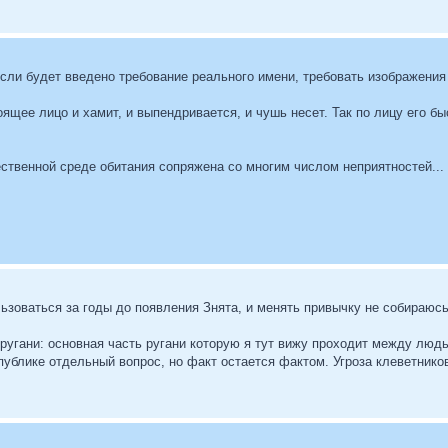
если будет введено требование реального имени, требовать изображения
оящее лицо и хамит, и выпендривается, и чушь несет. Так по лицу его б
ственной среде обитания сопряжена со многим числом неприятностей...
ьзоваться за годы до появления Знята, и менять привычку не собираюсь
ругани: основная часть ругани которую я тут вижу проходит между люд
публике отдельный вопрос, но факт остается фактом. Угроза клеветнико