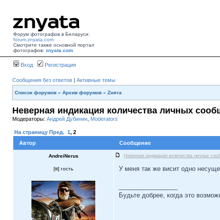
Форум фотографов в Беларуси:
forum.znyata.com
Смотрите также основной портал
фотографов:
znyata.com
Вход
Регистрация
Сообщения без ответов
|
Активные темы
Список форумов
»
Архив форумов
»
Zнята
Неверная индикация количества личных сооб
Модераторы:
Андрей Дубинин
,
Moderators
На страницу
Пред.
1
,
2
Автор
Сообщение
AndreiNerus
Неверная индикация количества личных соо
У меня так же висит одно несущ
[
] гость
_________________
Будьте добрее, когда это возмож